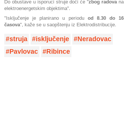
Do obustave u isporuci struje doći će "
zbog radova
na
elektroenergetskim objektima".
"Isključenje je planirano u periodu
od 8.30 do 16
časova
", kaže se u saopštenju iz Elektrodistribucije.
struja
isključenje
Neradovac
Pavlovac
Ribince