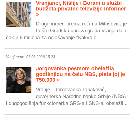
Vranjanci, Nišlije i Borani u službi
budžeta privatne televizije Informer
»
Drugi primer, prema rečima Milošević, je
to što Gradska uprava grada Vranja dala
čak 2,8 miliona za oglašavanje."Kakvo o...
Vranjenews 06.08.2026 15:23
Jorgovanka pesmom obeležila
godišnjicu na čelu NBS, plata joj je
750.000 »
Vranje - Jorgovanka Tabaković,
guvernerka Narodne banke Srbije (NBS)
i dugogodišnja funkcionerka SRS-a i SNS-a, obeležil...