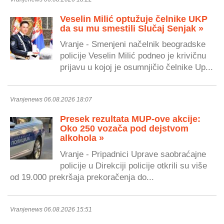
Veselin Milić optužuje čelnike UKP
da su mu smestili Slučaj Senjak »
Vranje - Smenjeni načelnik beogradske
policije Veselin Milić podneo je krivičnu
prijavu u kojoj je osumnjičio čelnike Up...
Vranjenews 06.08.2026 18:07
Presek rezultata MUP-ove akcije:
Oko 250 vozača pod dejstvom
alkohola »
Vranje - Pripadnici Uprave saobraćajne
policije u Direkciji policije otkrili su više
od 19.000 prekršaja prekoračenja do...
Vranjenews 06.08.2026 15:51