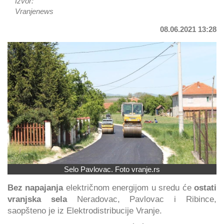
Izvor:
Vranjenews
08.06.2021 13:28
Selo Pavlovac. Foto vranje.rs
Bez napajanja
električnom energijom u sredu će
ostati
vranjska sela
Neradovac, Pavlovac i Ribince,
saopšteno je iz Elektrodistribucije Vranje.