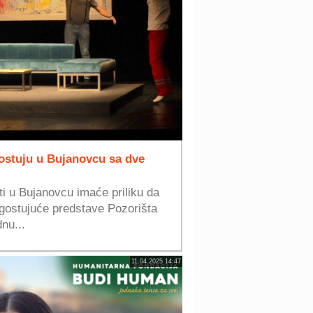
ostuju u Bujanovcu sa dve
ti u Bujanovcu imaće priliku da
gostujuće predstave Pozorišta
nu...
11.04.2025 14:47