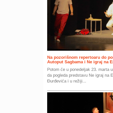
Na pozorišnom repertoaru do pone
Autoput Sagbama i Ne igraj na E
Potom će u ponedeljak 23. marta u
da pogleda predstavu Ne igraj na E
Đurđevića i u režiji...