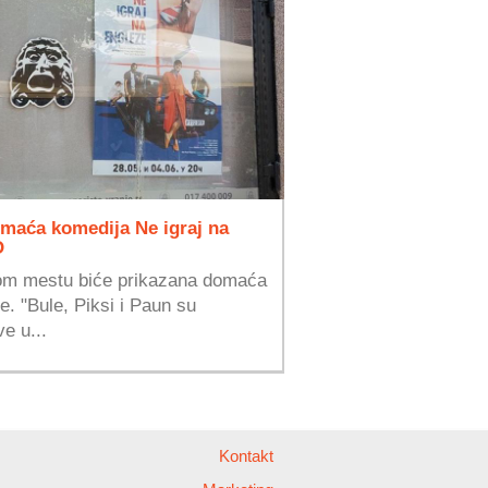
omaća komedija Ne igraj na
O
stom mestu biće prikazana domaća
e. "Bule, Piksi i Paun su
ve u...
Kontakt