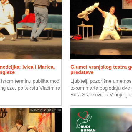
deljka: Ivica i Marica,
Glumci vranjskog teatra g
ngleze
predstave
 istom terminu publika moći
Ljubitelji pozorišne umetnos
ngleze, po tekstu Vladimira
tokom marta pogledaju dve 
Bora Stanković u Vranju, jed
05.05.2025 20:03 » 20:30