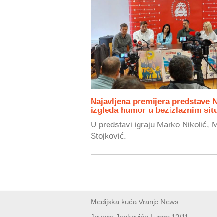
Najavljena premijera predstave N
izgleda humor u bezizlaznim si
U predstavi igraju Marko Nikolić, M
Stojković.
Medijska kuća Vranje News
Jovana Jankovića Lunge 12/11