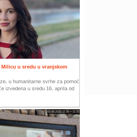
 Milicu u sredu u vranjskom
eze, u humanitarne svrhe za pomoć
iće izvedena u sredu 16. aprila od
03.06.2022 11:30 » 11:32