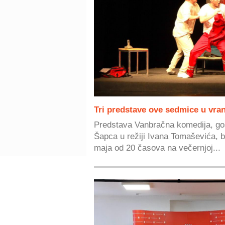
Tri predstave ove sedmice u vra
Predstava Vanbračna komedija, go
Šapca u režiji Ivana Tomaševića, b
maja od 20 časova na večernjoj...