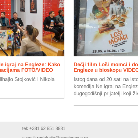
e igraj na Engleze: Kako
Dečji film Loši momci i d
tuacijama FOTO/VIDEO
Engleze u bioskopu VIDE
ihajlo Stojković i Nikola
Istog dana od 20 sati na i
komedija Ne igraj na Englez
dugogodišnji prijatelji koji ži
tel: +381 62 851 8881
e-mail:
redakcija@vranjenews.rs