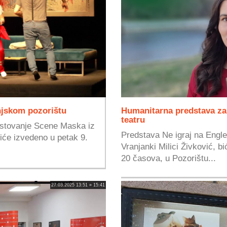
njskom pozorištu
Humanitarna predstava za
teatru
stovanje Scene Maska iz
Predstava Ne igraj na Engl
iće izvedeno u petak 9.
Vranjanki Milici Živković, b
20 časova, u Pozorištu...
27.03.2025 13:51 » 15:41