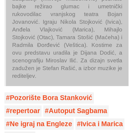
bajke režirao glumac i umetnički
rukovodilac vranjskog teatra Bojan
Jovanović. Igraju Nikola Stojković (Ivica),
Anđela Vlajković (Marica), Mihajlo
Stojković (Otac), Tamara Stošić (Maćeha) i
Radmila Đorđević (Veštica). Kostime za
ovu predstavu uradila je Dijana Dodić, a
scenografiju Miroslav Ilić. Za dizajn svetla
zadužen je Stefan Rašić, a izbor muzike je
rediteljev.
Pozorište Bora Stanković
repertoar
Autoput Sagbama
Ne igraj na Engleze
Ivica i Marica