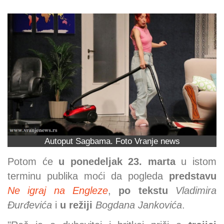
Autoput Sagbama. Foto Vranje news
Potom će
u ponedeljak 23. marta
u istom
terminu publika moći da pogleda
predstavu
Ne igraj na Engleze
,
po tekstu
Vladimira
Đurđevića
i
u režiji
Bogdana Jankovića
.