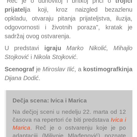
"Reč je o duhovitoj i britkoj priči o
trojici
prijatelj
a koji, kroz naizgled bezazlenu
opkladu, otvaraju pitanja prijateljstva, iluzija,
odgovornosti i životnih poraza", kratak je
sadržaj ovog ostvarenja.
U predstavi
igraju
Marko Nikolić, Mihajlo
Stojković
i
Nikola Stojković
.
Scenograf
je
Miroslav Ilić
, a
kostimografkinja
Dijana Dodić
.
Dečja scena: Ivica i Marica
Na dečjoj sceni u nedelju 22. marta od 12
časova na repertori će biti predstava
Ivica i
Marica
. Reč je o ostvarenju koje je po
adaptaciji (Milivoje Mlađenović) poznate