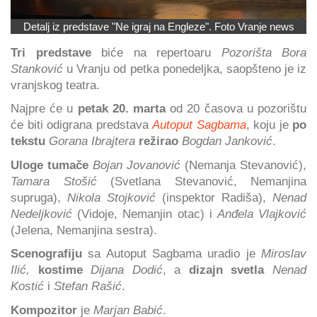
Detalj iz predstave "Ne igraj na Engleze". Foto Vranje news
Tri predstave
biće na repertoaru
Pozorišta Bora
Stanković
u Vranju od petka ponedeljka, saopšteno je iz
vranjskog teatra.
Najpre će u
petak 20. marta
od 20 časova u pozorištu
će biti odigrana predstava
Autoput Sagbama
, koju je
po
tekstu
Gorana Ibrajtera
režirao
Bogdan Janković
.
Uloge tumače
Bojan Jovanović
(Nemanja Stevanović),
Tamara Stošić
(Svetlana Stevanović, Nemanjina
supruga),
Nikola Stojković
(inspektor Radiša),
Nenad
Nedeljković
(Vidoje, Nemanjin otac) i
Anđela Vlajković
(Jelena, Nemanjina sestra).
Scenografiju
sa Autoput Sagbama uradio je
Miroslav
Ilić,
kostime
Dijana Dodić
, a
dizajn svetla
Nenad
Kostić
i
Stefan Rašić
.
Kompozitor
je
Marjan Babić
.