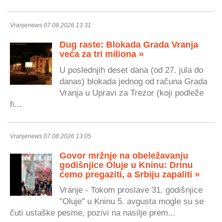
Vranjenews 07.08.2026 13:31
Dug raste: Blokada Grada Vranja
veća za tri miliona »
U poslednjih deset dana (od 27. jula do
danas) blokada jednog od računa Grada
Vranja u Upravi za Trezor (koji podleže
fi...
Vranjenews 07.08.2026 13:05
Govor mržnje na obeležavanju
godišnjice Oluje u Kninu: Drinu
ćemo pregaziti, a Srbiju zapaliti »
Vranje - Tokom proslave 31. godišnjice
"Oluje" u Kninu 5. avgusta mogle su se
čuti ustaške pesme, pozivi na nasilje prem...