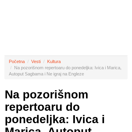
Početna
Vesti
Kultura
Na pozorišnom repertoaru do ponedeljka: Ivica i Marica,
Autoput Sagbama i Ne igraj na Engleze
Na pozorišnom
repertoaru do
ponedeljka: Ivica i
Marica, Autoput