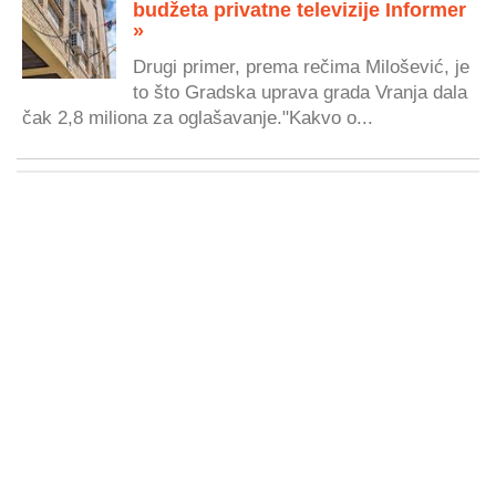
budžeta privatne televizije Informer
»
Drugi primer, prema rečima Milošević, je
to što Gradska uprava grada Vranja dala
čak 2,8 miliona za oglašavanje."Kakvo o...