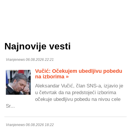
Najnovije vesti
Vranjenews 06.08.2026 22:21
Vučić: Očekujem ubedljivu pobedu
na izborima »
Aleksandar Vučić, član SNS-a, izjavio je
u četvrtak da na predstojeći izborima
očekuje ubedljivu pobedu na nivou cele
Sr...
Vranjenews 06.08.2026 18:22