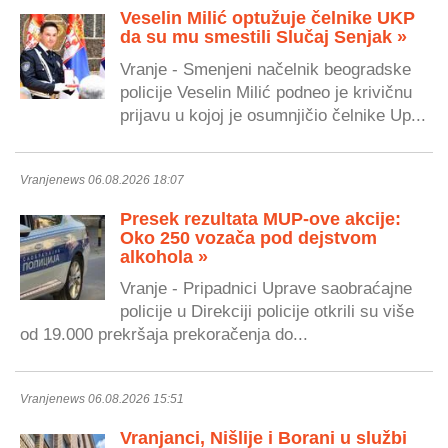
Veselin Milić optužuje čelnike UKP
da su mu smestili Slučaj Senjak »
Vranje - Smenjeni načelnik beogradske
policije Veselin Milić podneo je krivičnu
prijavu u kojoj je osumnjičio čelnike Up...
Vranjenews 06.08.2026 18:07
Presek rezultata MUP-ove akcije:
Oko 250 vozača pod dejstvom
alkohola »
Vranje - Pripadnici Uprave saobraćajne
policije u Direkciji policije otkrili su više
od 19.000 prekršaja prekoračenja do...
Vranjenews 06.08.2026 15:51
Vranjanci, Nišlije i Borani u službi