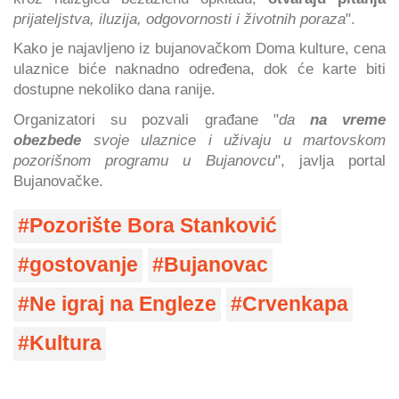
prijateljstva, iluzija, odgovornosti i životnih poraza
".
Kako je najavljeno iz bujanovačkom Doma kulture, cena
ulaznice biće naknadno određena, dok će karte biti
dostupne nekoliko dana ranije.
Organizatori su pozvali građane "
da
na vreme
obezbede
svoje ulaznice i uživaju u martovskom
pozorišnom programu u Bujanovcu
", javlja portal
Bujanovačke.
Pozorište Bora Stanković
gostovanje
Bujanovac
Ne igraj na Engleze
Crvenkapa
Kultura