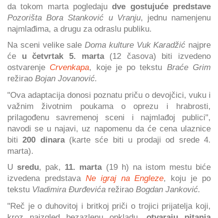
da tokom marta pogledaju
dve gostujuće predstave
Pozorišta Bora Stanković u Vranju
, jednu namenjenu
najmlađima, a drugu za odraslu publiku.
Na sceni velike sale
Doma kulture Vuk Karadžić
najpre
će
u četvrtak 5. marta
(12 časova) biti izvedeno
ostvarenje
Crvenkapa
, koje je po tekstu
Braće Grim
režirao
Bojan Jovanović.
"Ova adaptacija donosi poznatu priču o devojčici, vuku i
važnim životnim poukama o oprezu i hrabrosti,
prilagođenu savremenoj sceni i najmlađoj publici",
navodi se u najavi, uz napomenu da će cena ulaznice
biti
200 dinara
(karte sće biti u prodaji od srede 4.
marta).
U
sredu
, pak,
11. marta
(19 h) na istom mestu biće
izvedena predstava
Ne igraj na Engleze
, koju je po
tekstu
Vladimira Đurđevića
režirao
Bogdan Janković.
"Reč je o duhovitoj i britkoj priči o trojici prijatelja koji,
kroz naizgled bezazlenu opkladu,
otvaraju pitanja