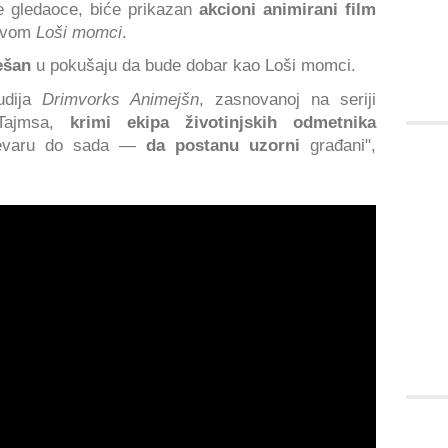
e gledaoce, biće prikazan
akcioni animirani film
ivom
Loši momci
.
ešan
u pokušaju da bude dobar kao Loši momci.
tudija
Drimvorks Animejšn
, zasnovanoj na seriji
k Tajmsa,
krimi ekipa životinjskih odmetnika
prevaru do sada —
da postanu uzorni
građani",