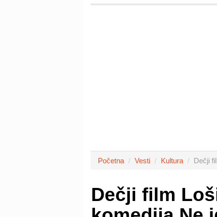
Početna
Vesti
Kultura
Dečji 
Dečji film Lo
komedija Ne i