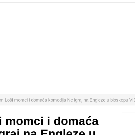
film Loši momci i domaća komedija Ne igraj na Engleze u bioskopu 
ši momci i domaća
graj na Engleze u