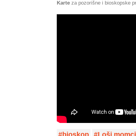
Karte
za pozorišne i bioskopske 
bioskop
Loši momci