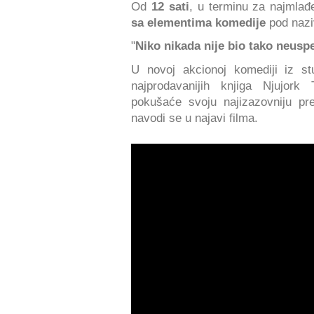
Od
12 sati
, u terminu za najmlađ
sa elementima komedije
pod naz
"
Niko nikada nije bio tako neusp
U novoj akcionoj komediji iz s
najprodavanijih knjiga Njujor
pokušaće svoju najizazovniju 
navodi se u najavi filma.