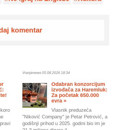
daj komentar
Vranjenews 05.08.2026 18:34
or
Odabran konzorcijum
ć:
izvođača za Haremluk:
te!
Za početak 650.000
evra »
skoro
Vlasnik preduzeća
me
"Niković Company" je Petar Petrović, a
pravi
godišnji prihod u 2025. godini bio im je
21,3 miliona dinara il...