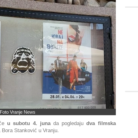
Foto Vranje News
 će
u subotu 4. juna
da pogledaju
dva filmska
ta Bora Stanković u Vranju.