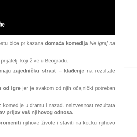
estu
biće prikazana
domaća komedija
Ne igraj na
prijatelji koji žive u Beogradu.
imaju
zajedničku strast
–
klađenje
na rezultate
e od igre
jer je svakom od njih očajnički potreban
z komedije u dramu i nazad, neizvesnost rezultata
av prljav veš njihovog odnosa.
promeniti
njihove živote i staviti na kocku njihovo