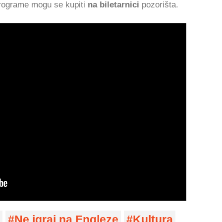
programe mogu se kupiti
na biletarnici
pozorišta.
Ne igraj na Engleze
Kultura