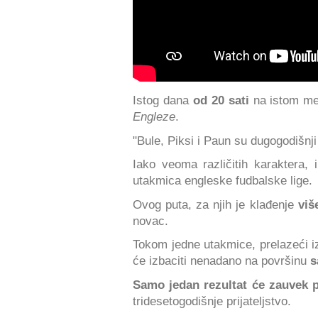
Istog dana
od 20 sati
na istom m
Engleze
.
"Bule, Piksi i Paun su dugogodišnji 
Iako veoma različitih karaktera, 
utakmica engleske fudbalske lige.
Ovog puta, za njih je klađenje
viš
novac.
Tokom jedne utakmice, prelazeći i
će izbaciti nenadano na površinu
s
Samo jedan rezultat će zauvek 
tridesetogodišnje prijateljstvo.