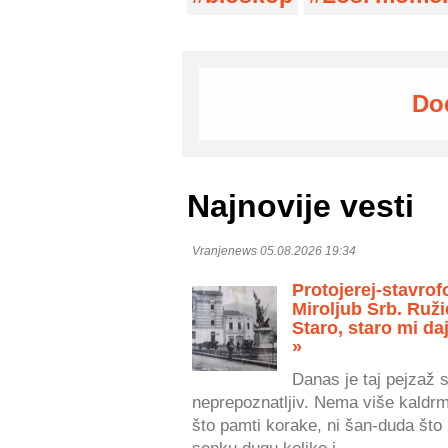
Do
Najnovije vesti
Vranjenews 05.08.2026 19:34
Protojerej-stavrof
Miroljub Srb. Ruži
Staro, staro mi daj
»
Danas je taj pejzaž 
neprepoznatljiv. Nema više kaldr
što pamti korake, ni šan-duda što 
senku dugu koliko i...