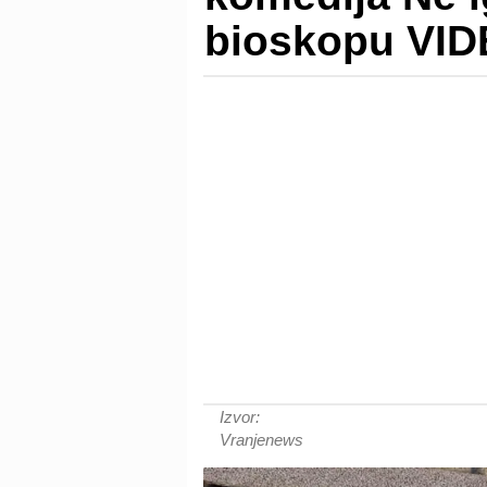
bioskopu VI
Izvor:
Vranjenews