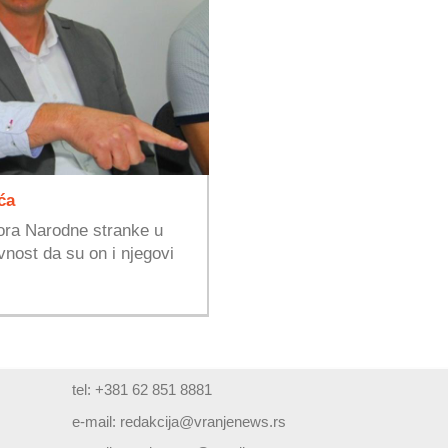
ća
ora Narodne stranke u
vnost da su on i njegovi
tel: +381 62 851 8881
e-mail:
redakcija@vranjenews.rs