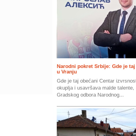
Narodni pokret Srbije: Gde je ta
u Vranju
Gde je taj obećani Centar izvrsnosti
okuplja i usavršava malde talente, 
Gradskog odbora Narodnog...