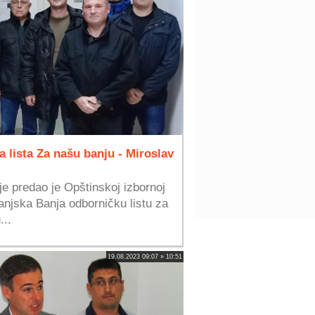
 lista Za našu banju - Miroslav
je predao je Opštinskoj izbornoj
anjska Banja odborničku listu za
...
19.08.2023 09:07 » 10:51