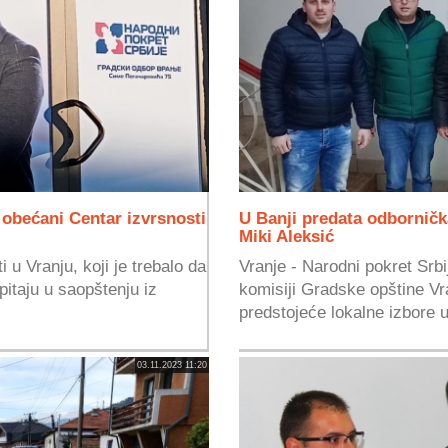
j obećani Centar izvrsnosti
U Banji predata odbornička
Miki Aleksić
 u Vranju, koji je trebalo da
Vranje - Narodni pokret Srbi
pitaju u saopštenju iz
komisiji Gradske opštine Vr
predstojeće lokalne izbore u
03.11.2023 11:20