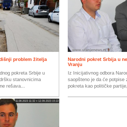
išnji problem žitelja
Narodni pokret Srbija u ne
Vranju
dnog pokreta Srbije u
Iz Inicijativnog odbora Nar
odršku stanovnicima
saopšteno je da će potpise z
ne rešava...
pokreta kao političke partije,
11.08.2023 11:32 » 12.09.2023 15:22