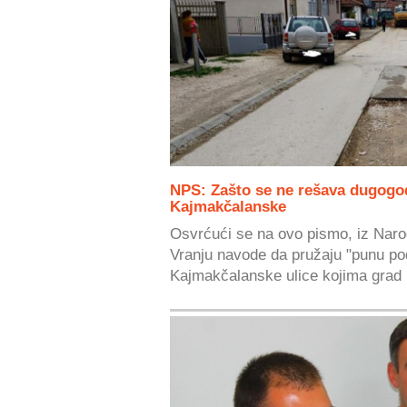
NPS: Zašto se ne rešava dugogod
Kajmakčalanske
Osvrćući se na ovo pismo, iz Naro
Vranju navode da pružaju "punu p
Kajmakčalanske ulice kojima grad 