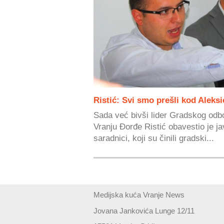
Ristić: Svi smo prešli kod Aleksi
Sada već bivši lider Gradskog odb
Vranju Đorđe Ristić obavestio je ja
saradnici, koji su činili gradski...
Medijska kuća Vranje News
Jovana Jankovića Lunge 12/11