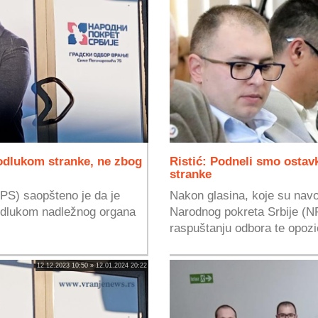
odlukom stranke, ne zbog
Ristić: Podneli smo ostavke
stranke
NPS) saopšteno je da je
Nakon glasina, koje su nav
 odlukom nadležnog organa
Narodnog pokreta Srbije (N
raspuštanju odbora te opozi
12.12.2023 10:50 » 12.01.2024 20:22