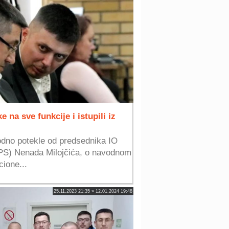
 na sve funkcije i istupili iz
odno potekle od predsednika IO
PS) Nenada Milojčića, o navodnom
cione...
25.11.2023 21:35 » 12.01.2024 19:48