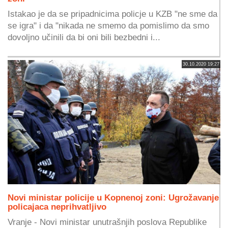
Istakao je da se pripadnicima policje u KZB "ne sme da
se igra" i da "nikada ne smemo da pomislimo da smo
dovoljno učinili da bi oni bili bezbedni i...
30.10.2020 19:27
Novi ministar policije u Kopnenoj zoni: Ugrožavanje
policajaca neprihvatljivo
Vranje - Novi ministar unutrašnjih poslova Republike