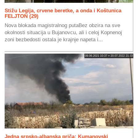
Stižu Legija, crvene beretke, a onda i Koštunica
FELJTON (29)
Nova blokada magistralnog putaBez obzira na sve
okolnosti situacija u Bujanovcu, ali i celoj Kopnenoj
zoni bezbedosti ostala je krajnje napeta i...
09.06.2021 10:37 » 20.07.2022 21:33
Jedna srpsko-albanska priča: Kumanovski