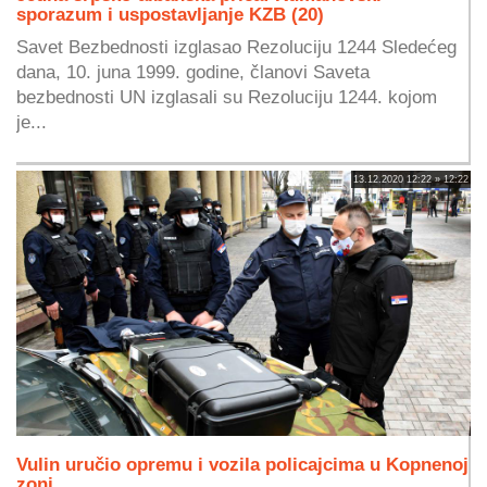
sporazum i uspostavljanje KZB (20)
Savet Bezbednosti izglasao Rezoluciju 1244 Sledećeg
dana, 10. juna 1999. godine, članovi Saveta
bezbednosti UN izglasali su Rezoluciju 1244. kojom
je...
13.12.2020 12:22 » 12:22
Vulin uručio opremu i vozila policajcima u Kopnenoj
zoni