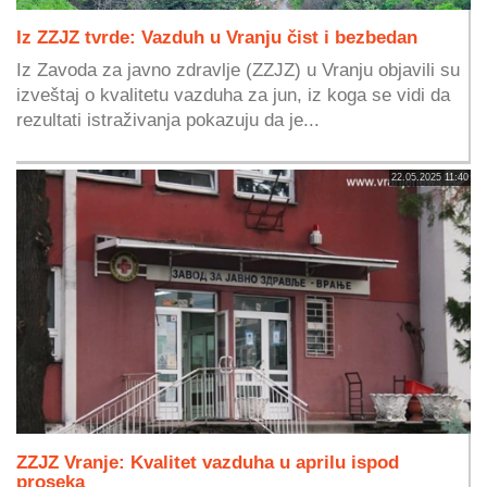
Iz ZZJZ tvrde: Vazduh u Vranju čist i bezbedan
Iz Zavoda za javno zdravlje (ZZJZ) u Vranju objavili su
izveštaj o kvalitetu vazduha za jun, iz koga se vidi da
rezultati istraživanja pokazuju da je...
22.05.2025 11:40
ZZJZ Vranje: Kvalitet vazduha u aprilu ispod
proseka