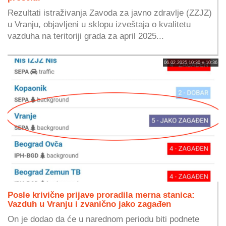
Rezultati istraživanja Zavoda za javno zdravlje (ZZJZ)
u Vranju, objavljeni u sklopu izveštaja o kvalitetu
vazduha na teritoriji grada za april 2025...
06.02.2025 10:30 » 10:36
Posle krivične prijave proradila merna stanica:
Vazduh u Vranju i zvanično jako zagađen
On je dodao da će u narednom periodu biti podnete