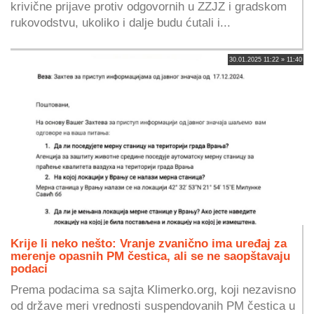
krivične prijave protiv odgovornih u ZZJZ i gradskom
rukovodstvu, ukoliko i dalje budu ćutali i...
30.01.2025 11:22 » 11:40
Krije li neko nešto: Vranje zvanično ima uređaj za
merenje opasnih PM čestica, ali se ne saopštavaju
podaci
Prema podacima sa sajta Klimerko.org, koji nezavisno
od države meri vrednosti suspendovanih PM čestica u