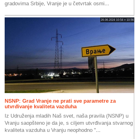
gradovima Srbije, Vranje je u četvrtak osmi...
26.06.2024 10:54 » 10:56
NSNP: Grad Vranje ne prati sve parametre za
utvrđivanje kvaliteta vazduha
Iz Udruženja mladih Naš svet, naša pravila (NSNP) u
Vranju saopšteno je da je, s ciljem utvrđivanja stvarnog
kvaliteta vazduha u Vranju neophodno "...