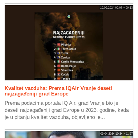
10.05.2024 09:07 » 09:13
Kvalitet vazduha: Prema IQAir Vranje deseti
najzagađeniji grad Evrope
Prema podacima portala IQ Air, grad Vranje bio je
deseti najzagađeniji grad Evrope u 2023. godine, kada
je u pitanju kvalitet vazduha, objavljeno je...
09.04.2024 10:24 » 11:27