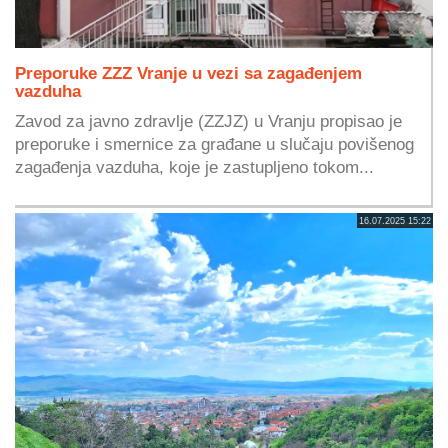
Preporuke ZZZ Vranje u vezi sa zagađenjem
vazduha
Zavod za javno zdravlje (ZZJZ) u Vranju propisao je
preporuke i smernice za građane u slučaju povišenog
zagađenja vazduha, koje je zastupljeno tokom...
16.07.2025 15:22