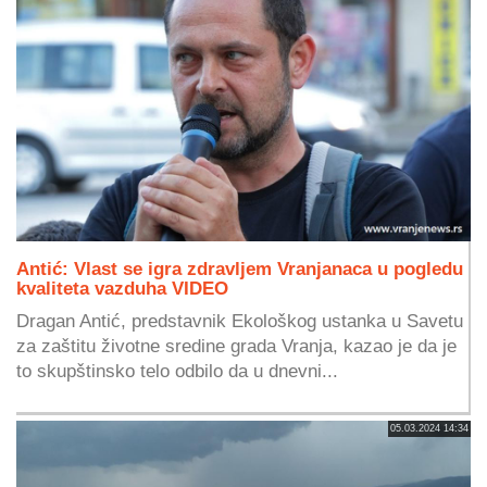
Antić: Vlast se igra zdravljem Vranjanaca u pogledu
kvaliteta vazduha VIDEO
Dragan Antić, predstavnik Ekološkog ustanka u Savetu
za zaštitu životne sredine grada Vranja, kazao je da je
to skupštinsko telo odbilo da u dnevni...
05.03.2024 14:34