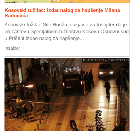
Kosovski tužilac: Izdat nalog za hapšenje Milana
Radoičića
Kosovski tužilac Sile Hodža je izjavio za Insajder da je
po zahtevu Specijalnom tužilaštvu Kosova Osnovni sud
u Prištini izdao nalog za hapšenje...
Insajder
11.12.2018 16:16 » 15.08.2022 23:45