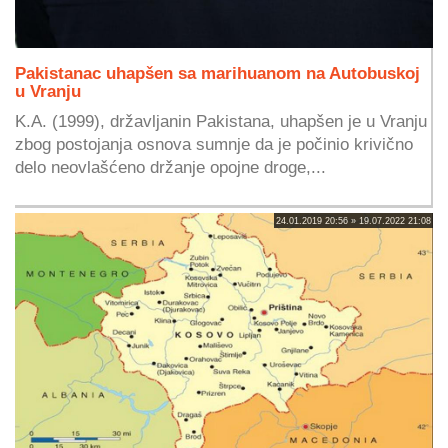
Pakistanac uhapšen sa marihuanom na Autobuskoj
u Vranju
K.A. (1999), državljanin Pakistana, uhapšen je u Vranju
zbog postojanja osnova sumnje da je počinio krivično
delo neovlašćeno držanje opojne droge,...
24.01.2019 20:56 » 19.07.2022 21:08