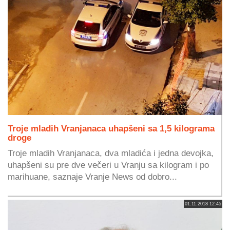
Troje mladih Vranjanaca uhapšeni sa 1,5 kilograma
droge
Troje mladih Vranjanaca, dva mladića i jedna devojka,
uhapšeni su pre dve večeri u Vranju sa kilogram i po
marihuane, saznaje Vranje News od dobro...
01.11.2018 12:45