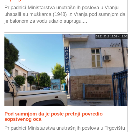
Pripadnici Ministarstva unutrašnjih poslova u Vranju
uhapsili su muškarca (1948) iz Vranja pod sumnjom da
je balonom za vodu udario suprugu,...
29.11.2018 12:59 » 13:00
Pod sumnjom da je posle pretnji povredio
sopstvenog oca
Pripadnici Ministarstva unutrašnjih poslova u Trgovištu