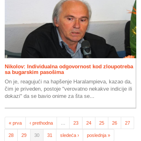
Nikolov: Individualna odgovornost kod zloupotreba
sa bugarskim pasošima
On je, reagujući na hapšenje Haralampieva, kazao da,
čim je priveden, postoje "verovatno nekakve indicije ili
dokazi" da se bavio onime za šta se...
« prva
‹ prethodna
…
23
24
25
26
27
28
29
30
31
sledeća ›
poslednja »