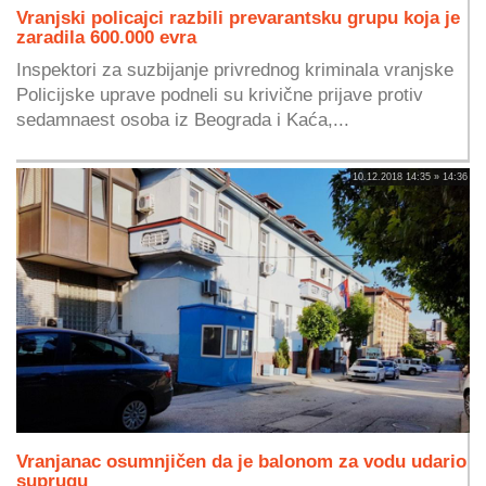
Vranjski policajci razbili prevarantsku grupu koja je
zaradila 600.000 evra
Inspektori za suzbijanje privrednog kriminala vranjske
Policijske uprave podneli su krivične prijave protiv
sedamnaest osoba iz Beograda i Kaća,...
10.12.2018 14:35 » 14:36
Vranjanac osumnjičen da je balonom za vodu udario
suprugu