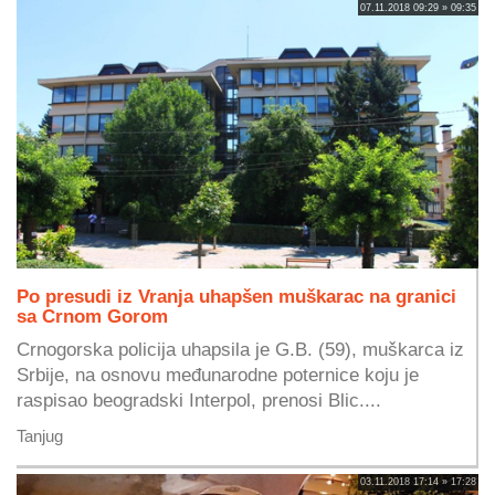
07.11.2018 09:29 » 09:35
Po presudi iz Vranja uhapšen muškarac na granici
sa Crnom Gorom
Crnogorska policija uhapsila je G.B. (59), muškarca iz
Srbije, na osnovu međunarodne poternice koju je
raspisao beogradski Interpol, prenosi Blic....
Tanjug
03.11.2018 17:14 » 17:28