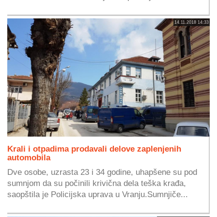
14.11.2018 14:33
Krali i otpadima prodavali delove zaplenjenih
automobila
Dve osobe, uzrasta 23 i 34 godine, uhapšene su pod
sumnjom da su počinili krivična dela teška krađa,
saopštila je Policijska uprava u Vranju.Sumnjiče...