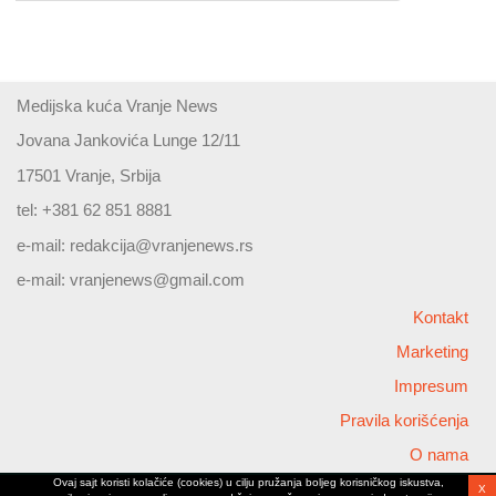
Medijska kuća Vranje News
Jovana Jankovića Lunge 12/11
17501 Vranje, Srbija
tel: +381 62 851 8881
e-mail:
redakcija@vranjenews.rs
e-mail:
vranjenews@gmail.com
Kontakt
Marketing
Impresum
Pravila korišćenja
O nama
Ovaj sajt koristi kolačiće (cookies) u cilju pružanja boljeg korisničkog iskustva,
X
Copyright © 2026 Vranjenews