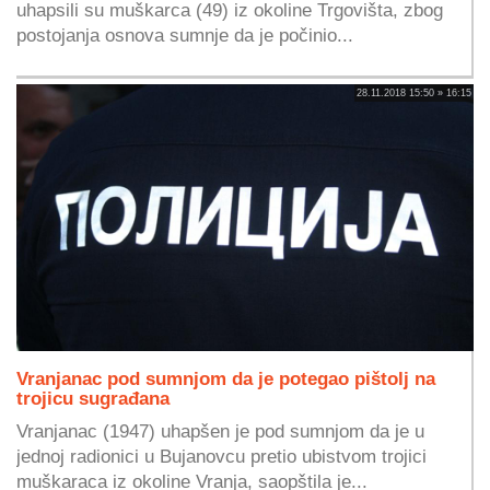
uhapsili su muškarca (49) iz okoline Trgovišta, zbog
postojanja osnova sumnje da je počinio...
28.11.2018 15:50 » 16:15
Vranjanac pod sumnjom da je potegao pištolj na
trojicu sugrađana
Vranjanac (1947) uhapšen je pod sumnjom da je u
jednoj radionici u Bujanovcu pretio ubistvom trojici
muškaraca iz okoline Vranja, saopštila je...