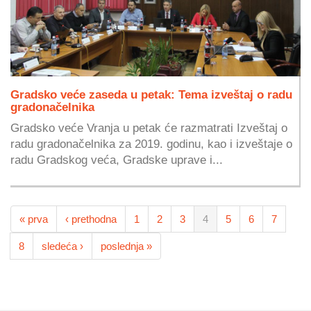
Gradsko veće zaseda u petak: Tema izveštaj o radu
gradonačelnika
Gradsko veće Vranja u petak će razmatrati Izveštaj o
radu gradonačelnika za 2019. godinu, kao i izveštaje o
radu Gradskog veća, Gradske uprave i...
« prva
‹ prethodna
1
2
3
4
5
6
7
8
sledeća ›
poslednja »