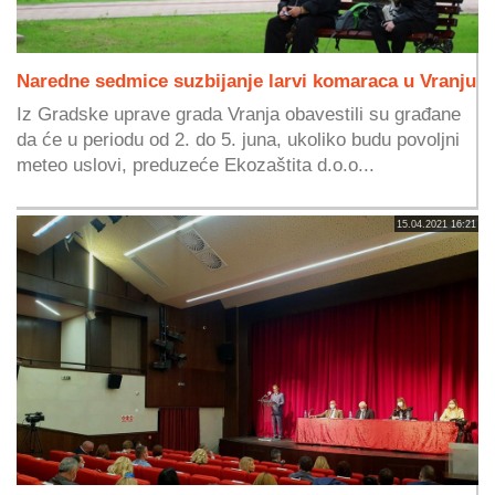
Naredne sedmice suzbijanje larvi komaraca u Vranju
Iz Gradske uprave grada Vranja obavestili su građane
da će u periodu od 2. do 5. juna, ukoliko budu povoljni
meteo uslovi, preduzeće Ekozaštita d.o.o...
15.04.2021 16:21