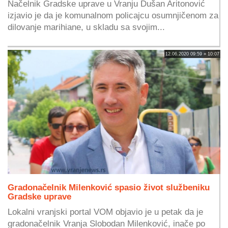
Načelnik Gradske uprave u Vranju Dušan Aritonović
izjavio je da je komunalnom policajcu osumnjičenom za
dilovanje marihiane, u skladu sa svojim...
12.06.2020 09:59 » 10:07
Gradonačelnik Milenković spasio život službeniku
Gradske uprave
Lokalni vranjski portal VOM objavio je u petak da je
gradonačelnik Vranja Slobodan Milenković, inače po