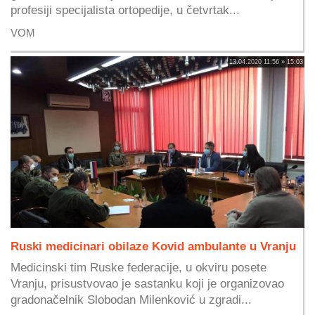
profesiji specijalista ortopedije, u četvrtak...
VOM
13.04.2020 11:56 » 15:03
Ruski medicinari obilaze Kovid ambulante u Vranju
Medicinski tim Ruske federacije, u okviru posete
Vranju, prisustvovao je sastanku koji je organizovao
gradonačelnik Slobodan Milenković u zgradi...