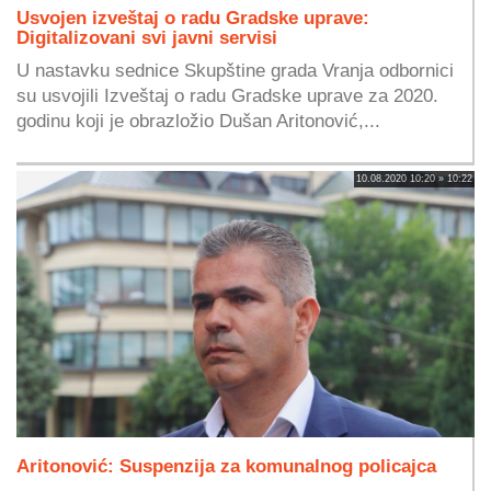
Usvojen izveštaj o radu Gradske uprave:
Digitalizovani svi javni servisi
U nastavku sednice Skupštine grada Vranja odbornici
su usvojili Izveštaj o radu Gradske uprave za 2020.
godinu koji je obrazložio Dušan Aritonović,...
10.08.2020 10:20 » 10:22
Aritonović: Suspenzija za komunalnog policajca