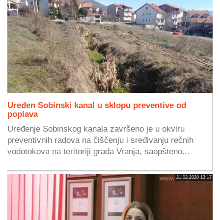
Uređen Sobinski kanal u sklopu preventive od
poplava
Uređenje Sobinskog kanala završeno je u okviru
preventivnih radova na čiščenju i sređivanju rečnih
vodotokova na teritoriji grada Vranja, saopšteno...
21.02.2020 13:17