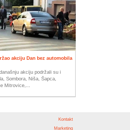
ržao akciju Dan bez automobila
našnju akciju podržali su i
ada, Sombora, Niša, Šapca,
 Mitrovice,...
Kontakt
Marketing