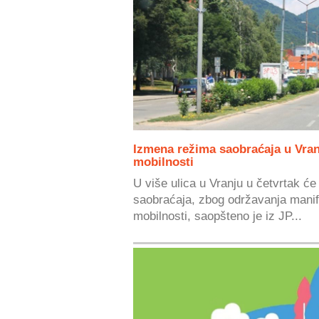
Izmena režima saobraćaja u Vran
mobilnosti
U više ulica u Vranju u četvrtak će
saobraćaja, zbog održavanja manif
mobilnosti, saopšteno je iz JP...