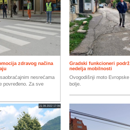
omocija zdravog načina
Gradski funkcioneri podrž
aju
nedelja mobilnosti
 u saobraćajnim nesrećama
Ovogodišnji moto Evropske 
 je povređeno. Za sve
bolje.
21.09.2022 17:06