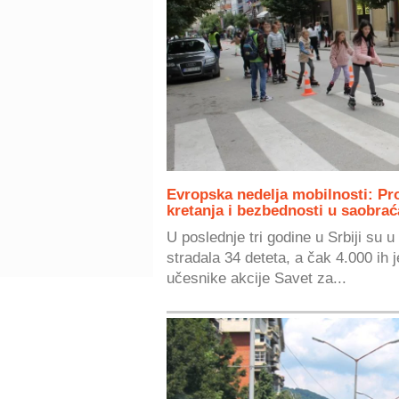
Evropska nedelja mobilnosti: Pr
kretanja i bezbednosti u saobrać
U poslednje tri godine u Srbiji su
stradala 34 deteta, a čak 4.000 ih
učesnike akcije Savet za...