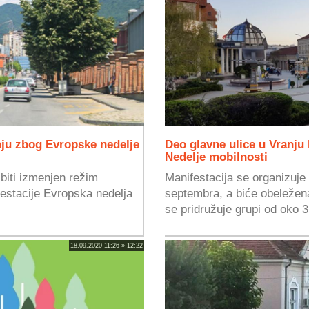
ju zbog Evropske nedelje
Deo glavne ulice u Vranju
Nedelje mobilnosti
 biti izmenjen režim
Manifestacija se organizuje
estacije Evropska nedelja
septembra, a biće obeležen
se pridružuje grupi od oko 3
18.09.2020 11:26 » 12:22