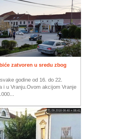
 biće zatvoren u sredu zbog
 svake godine od 16. do 22.
a i u Vranju.Ovom akcijom Vranje
.000...
21.09.2018 08:40 » 08:41