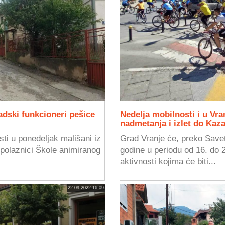
adski funkcioneri pešice
Nedelja mobilnosti i u Vran
nadmetanja i izlet do Kaz
ti u ponedeljak mališani iz
Grad Vranje će, preko Save
polaznici Škole animiranog
godine u periodu od 16. do 
aktivnosti kojima će biti...
22.09.2022 16:09