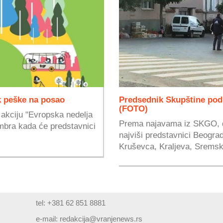
k peške na posao
Predsednik Skupštine pod
(FOTO)
 akciju "Evropska nedelja
Prema najavama iz SKGO, da
embra kada će predstavnici
najviši predstavnici Beogr
Kruševca, Kraljeva, Sremske
tel: +381 62 851 8881
e-mail:
redakcija@vranjenews.rs