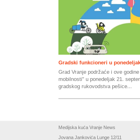
Gradski funkcioneri u ponedelja
Grad Vranje podržaće i ove godine
mobilnosti" u ponedeljak 21. sept
gradskog rukovodstva pešice...
Medijska kuća Vranje News
Jovana Jankovića Lunge 12/11