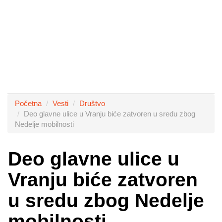
Početna
Vesti
Društvo
Deo glavne ulice u Vranju biće zatvoren u sredu zbog
Nedelje mobilnosti
Deo glavne ulice u
Vranju biće zatvoren
u sredu zbog Nedelje
mobilnosti