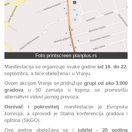
Foto printscreen planplus.rs
Manifestacija se organizuje svake godine
od 16. do 22.
septembra, a biće obeležena i u Vranju.
Ovom akcijom Vranje se pridružuje
grupi od oko 3.000
gradova
u 50 zemalja u kojima se promovišu
alternativni vidovi javnog prevoza.
Osnivač i pokrovitelj
manifestacije je
Evropska
komisija
, a sprovodi je Stalna konferencija gradova i
opština (SKGO).
Ove godine obeležava se i
jubilej - 20 godina