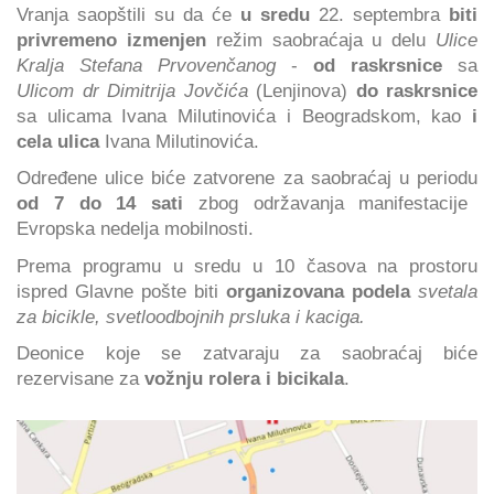
Vranja saopštili su da će
u sredu
22. septembra
biti
privremeno izmenjen
režim saobraćaja u delu
Ulice
Kralja Stefana Prvovenčanog
-
od raskrsnice
sa
Ulicom dr Dimitrija Jovčića
(Lenjinova)
do raskrsnice
sa ulicama Ivana Milutinovića i Beogradskom, kao
i
cela ulica
Ivana Milutinovića.
Određene ulice biće zatvorene za saobraćaj u periodu
od 7 do 14 sati
zbog održavanja manifestacije
Evropska nedelja mobilnosti.
Prema programu u sredu u 10 časova na prostoru
ispred Glavne pošte biti
organizovana podela
svetala
za bicikle, svetloodbojnih prsluka i kaciga.
Deonice koje se zatvaraju za saobraćaj biće
rezervisane za
vožnju rolera i bicikala
.