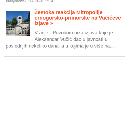
Vranjenews 05.08.2026 17:14
Žestoka reakcija Mitropolije
crnogorsko-primorske na Vučićeve
izjave »
Vranje - Povodom niza izjava koje je
Aleksandar Vučić dao u javnosti u
poslednjih nekoliko dana, a u kojima je u više na...