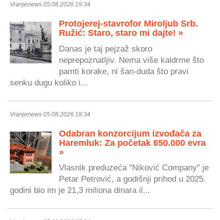
Vranjenews 05.08.2026 19:34
Protojerej-stavrofor Miroljub Srb.
Ružić: Staro, staro mi dajte! »
Danas je taj pejzaž skoro
neprepoznatljiv. Nema više kaldrme što
pamti korake, ni šan-duda što pravi
senku dugu koliko i...
Vranjenews 05.08.2026 18:34
Odabran konzorcijum izvođača za
Haremluk: Za početak 650.000 evra
»
Vlasnik preduzeća "Niković Company" je
Petar Petrović, a godišnji prihod u 2025.
godini bio im je 21,3 miliona dinara il...