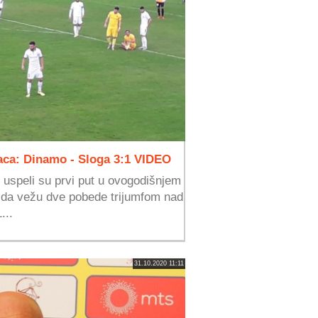
aca: Dinamo - Sloga 3:1 VIDEO
uspeli su prvi put u ovogodišnjem
e da vežu dve pobede trijumfom nad
...
31.10.2020 11:11