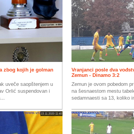
a zbog kojih je golman
Vranjanci posle dva vođst
Zemun - Dinamo 3:2
tak uveče saopštenjem u
Zemun je ovom pobedom pre
av Orlić suspendovan i
na šesnaestom mestu tabel
...
sedamnaesti sa 13, koliko im
15.11.2020 11:40