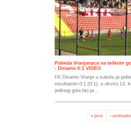
Pobeda Vranjanaca na teškom go
- Dinamo 0:1 VIDEO
FK Dinamo Vranje u subotu je pob
rezultatom 0:1 (0:1), u okviru 13. k
jedinog gola bio je...
« prva
‹ prethodn