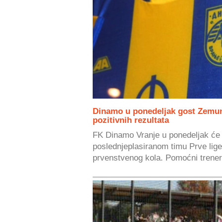
Dinamo u ponedeljak gost Zemuna
pozitivnih rezultata
FK Dinamo Vranje u ponedeljak će 
poslednjeplasiranom timu Prve lige 
prvenstvenog kola. Pomoćni trener.