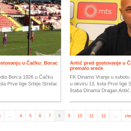
stovanju u Čačku: Borac
Antić pred gostovanje u Č
premalo sreće
edio Borca 1926 u Čačku
FK Dinamo Vranje u subotu 
ola Prve lige Srbije.Strelac
u okviru 13. kola Prve lige
štaba Dinama Dragan Antić.
a
…
4
5
6
7
8
9
10
11
12
…
sle