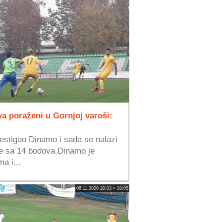
va poraženi u Gornjoj varoši:
stigao Dinamo i sada se nalazi
e sa 14 bodova.Dinamo je
a i...
06.11.2020 20:03 » 20:05