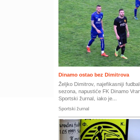
Dinamo ostao bez Dimitrova
Željko Dimitrov, najefikasniji fud
sezona, napustiće FK Dinamo Vranje
Sportski žurnal, iako je...
Sportski žurnal