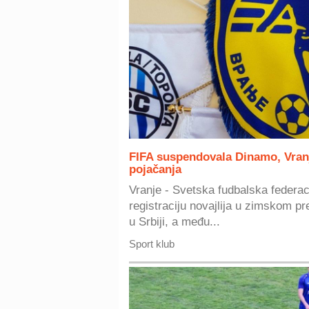
FIFA suspendovala Dinamo, Vran
pojačanja
Vranje - Svetska fudbalska federaci
registraciju novajlija u zimskom pr
u Srbiji, a među...
Sport klub