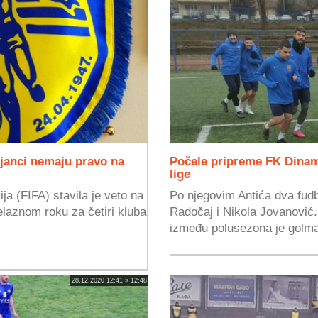
janci nemaju pravo na
Počele pripreme FK Dinam
lige
ja (FIFA) stavila je veto na
Po njegovim Antića dva fud
elaznom roku za četiri kluba
Radočaj i Nikola Jovanović
između polusezona je golma
28.12.2020 12:41 » 12:48