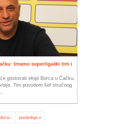
ačku: Imamo superligaški tim i
će gostovati ekipi Borca u Čačku,
 Srbije. Tim povodom šef stručnog
..
deća ›
poslednja »