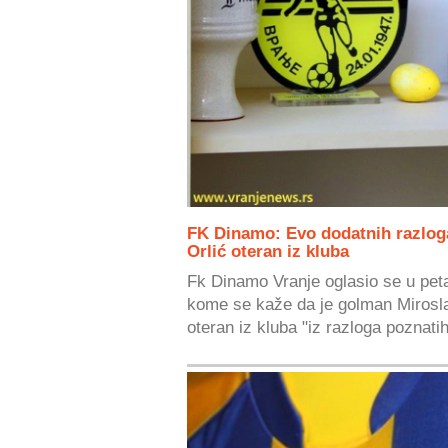
FK Dinamo: Evo dodatnih razlog
Orlić oteran iz kluba
Fk Dinamo Vranje oglasio se u pe
kome se kaže da je golman Mirosl
oteran iz kluba "iz razloga poznatih