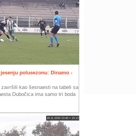
 jesenju polusezonu: Dinamo -
 završili kao šesnaesti na tabeli sa
esta Dubočica ima samo tri boda
16.11.2020 13:40 » 15:13