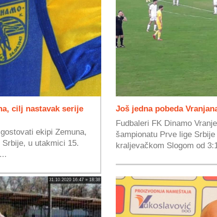
, cilj nastavak serije
Još jedna pobeda Vranjan
Fudbaleri FK Dinamo Vranje 
gostovati ekipi Zemuna,
šampionatu Prve lige Srbij
Srbije, u utakmici 15.
kraljevačkom Slogom od 3:1
..
31.10.2020 16:47 » 18:38