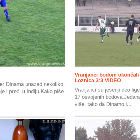
Vranjanci bodom okončali
Loznica 3:3 VIDEO
baler Dinama unazad nekoliko
Vranjanci su jesenji deo lige
 i preći u Inđiju.Kako piše
17 osvojenih bodova.Jedana
više, tako da Dinamo i...
21.11.2020 10:17