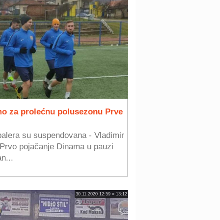
o za prolećnu polusezonu Prve
balera su suspendovana - Vladimir
.Prvo pojačanje Dinama u pauzi
n...
30.11.2020 12:59 » 13:12