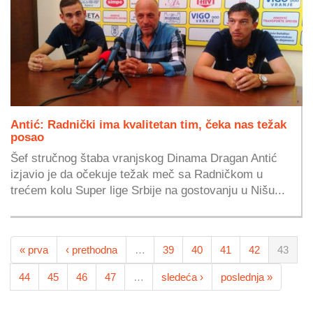
Antić: Radnički ima kvalitetan tim, čeka nas težak
posao
Šef stručnog štaba vranjskog Dinama Dragan Antić
izjavio je da očekuje težak meč sa Radničkom u
trećem kolu Super lige Srbije na gostovanju u Nišu...
« prva
‹ prethodna
…
39
40
41
42
43
44
45
46
47
…
sledeća ›
poslednja »