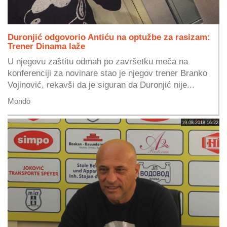
Duronjić odgovorio Antiću na optužbe za rasizam:
Trener Dinama laže
U njegovu zaštitu odmah po završetku meča na
konferenciji za novinare stao je njegov trener Branko
Vojinović, rekavši da je siguran da Duronjić nije...
Mondo
19.08.2018 16:22