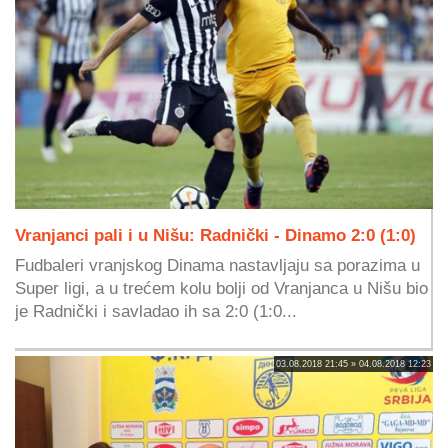
Vranjanci pali i u Nišu: Radnički - Dinamo 2:0 (1:0)
Fudbaleri vranjskog Dinama nastavljaju sa porazima u
Super ligi, a u trećem kolu bolji od Vranjanca u Nišu bio
je Radnički i savladao ih sa 2:0 (1:0...
03.08.2018 21:45 » 04.08.2018 12:23