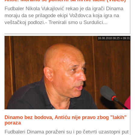
Fudbaler Nikola Vukajlović rekao je da igrači Dinama
moraju da se prilagode ekipi Voždovca koja igra na
veštačkoj podlozi.- Trenirali smo u Surdulici...
16.08.2018 09:25 » 09:31
Dinamo bez bodova, Antiću nije pravo zbog "lakih"
poraza
Fudbaleri Dinama poraženi su i po četvrti uzastopni put