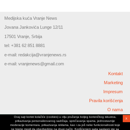
Medijska kuća Vranje News
Jovana Jankovića Lunge 12/11
17501 Vranje, Srbija
tel: +381 62 851 8881
e-mail:
redakcija@vranjenews.rs
e-mail:
vranjenews@gmail.com
Kontakt
Marketing
Impresum
Pravila korišćenja
O nama
Ovaj sajt koristi kolačiće (cookies) u cilju pružanja boljeg korisničkog iskustva,
X
Copyright © 2026 Vranjenews
prikazivanja personalizovanog sadržaja, sprečavanja spama, jednostavnije
All rights reserved
moderacije komentara, prikazivanja reklama, kao i za još neke funkcionalnosti koje
ne bismo mogli da obezbedimo na drugi način. Korišćenjem sajta saglasni ste sa
www.vranjenews.rs