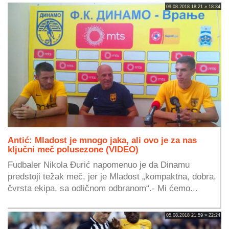
09.08.2018 18:21 » 18:34
Antić: Mladost je mnogo jaka, ali ovo je za nas
ključni meč polusezone (VIDEO)
Fudbaler Nikola Đurić napomenuo je da Dinamu
predstoji težak meč, jer je Mladost „kompaktna, dobra,
čvrsta ekipa, sa odličnom odbranom“.- Mi ćemo...
05.08.2018 21:59 » 22:24