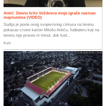
Antić: Desno krilo Voždovca moje igrače nazivao
majmunima (VIDEO)
Sudija je posle ovog svojevrsnog cirkusa na terenu
pokazao crveni karton Milošu Antiću, fudbaleru koji na
terenu nije proveo ni minut, dok kod...
Kurir
18.08.2018 22:55 » 22:59