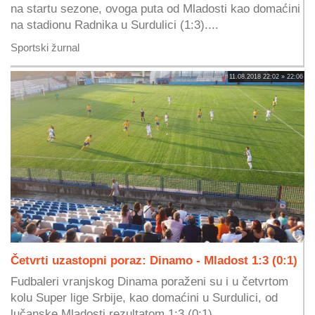
na startu sezone, ovoga puta od Mladosti kao domaćini
na stadionu Radnika u Surdulici (1:3)....
Sportski žurnal
11.08.2018 22:02 » 22:06
Četvrti uzastopni poraz: Dinamo - Mladost 1:3 (0:1)
Fudbaleri vranjskog Dinama poraženi su i u četvrtom
kolu Super lige Srbije, kao domaćini u Surdulici, od
lučanske Mladosti rezultatom 1:3 (0:1)....