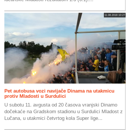
11.08.2018 10:27
Pet autobusa vozi navijače Dinama na utakmicu
protiv Mladosti u Surdulici
U subotu 11. avgusta od 20 časova vranjski Dinamo
dočekaće na Gradskom stadionu u Surdulici Mladost z
Lučana, u utakmici četvrtog kola Super lige...