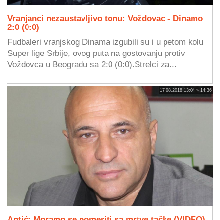
Vranjanci nezaustavljivo tonu: Voždovac - Dinamo
2:0 (0:0)
Fudbaleri vranjskog Dinama izgubili su i u petom kolu
Super lige Srbije, ovog puta na gostovanju protiv
Voždovca u Beogradu sa 2:0 (0:0).Strelci za...
17.08.2018 13:04 » 14:36
Antić: Moramo se pomeriti sa mrtve tačke (VIDEO)