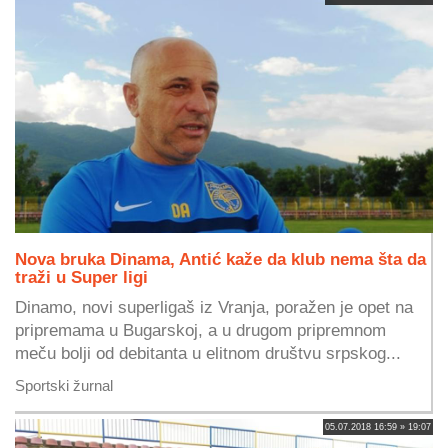
Nova bruka Dinama, Antić kaže da klub nema šta da
traži u Super ligi
Dinamo, novi superligaš iz Vranja, poražen je opet na
pripremama u Bugarskoj, a u drugom pripremnom
meču bolji od debitanta u elitnom društvu srpskog...
Sportski žurnal
05.07.2018 16:59 » 19:07