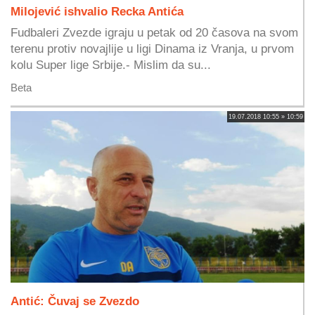
Milojević ishvalio Recka Antića
Fudbaleri Zvezde igraju u petak od 20 časova na svom
terenu protiv novajlije u ligi Dinama iz Vranja, u prvom
kolu Super lige Srbije.- Mislim da su...
Beta
19.07.2018 10:55 » 10:59
Antić: Čuvaj se Zvezdo