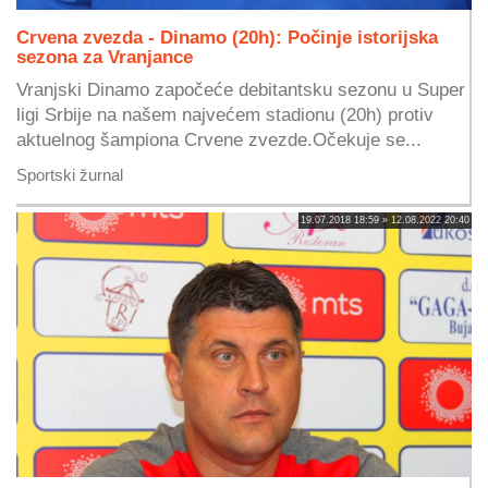
Crvena zvezda - Dinamo (20h): Počinje istorijska
sezona za Vranjance
Vranjski Dinamo započeće debitantsku sezonu u Super
ligi Srbije na našem najvećem stadionu (20h) protiv
aktuelnog šampiona Crvene zvezde.Očekuje se...
Sportski žurnal
19.07.2018 18:59 » 12.08.2022 20:40