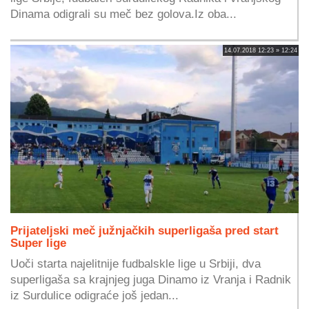
Dinama odigrali su meč bez golova.Iz oba...
14.07.2018 12:23 » 12:24
Prijateljski meč južnjačkih superligaša pred start
Super lige
Uoči starta najelitnije fudbalskle lige u Srbiji, dva
superligaša sa krajnjeg juga Dinamo iz Vranja i Radnik
iz Surdulice odigraće još jedan...