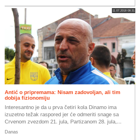
11.07.2018 08:31
Antić o pripremama: Nisam zadovoljan, ali tim
dobija fizionomiju
Interesantno je da u prva četiri kola Dinamo ima
izuzetno težak raspored jer će odmeriti snage sa
Crvenom zvezdom 21. jula, Partizanom 28. jula,...
Danas