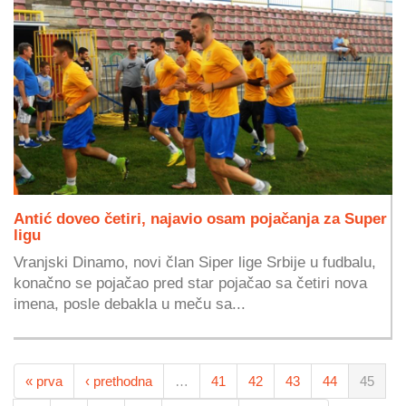
Antić doveo četiri, najavio osam pojačanja za Super
ligu
Vranjski Dinamo, novi član Siper lige Srbije u fudbalu,
konačno se pojačao pred star pojačao sa četiri nova
imena, posle debakla u meču sa...
« prva
‹ prethodna
…
41
42
43
44
45