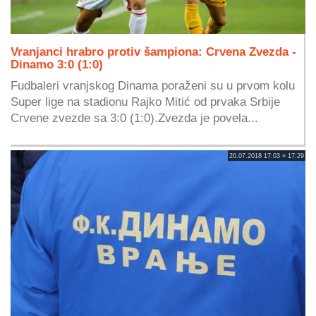
Vranjanci hrabro protiv šampiona: Crvena Zvezda -
Dinamo 3:0 (1:0)
Fudbaleri vranjskog Dinama poraženi su u prvom kolu
Super lige na stadionu Rajko Mitić od prvaka Srbije
Crvene zvezde sa 3:0 (1:0).Zvezda je povela...
20.07.2018 17:03 » 17:29