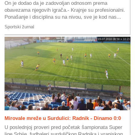
On je dodao da je zadovoljan odnosom prema
obavezama njegovih igrača.- Krajnje su profesionalni.
Ponašanje i disciplina su na nivou, sve je kod nas...
Sportski žurnal
15.07.2018 08:58 » 10:21
Mirovale mreže u Surdulici: Radnik - Dinamo 0:0
U poslednjoj proveri pred početak šampionata Super
lige Srbije, fudbaleri surduličkog Radnika i vranjskog