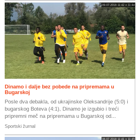
09.07.2018 11:42 » 11:44
Dinamo i dalje bez pobede na pripremama u
Bugarskoj
Posle dva debakla, od ukrajinske Oleksandrije (5:0) i
bugarskog Boteva (4:1), Dinamo je izgubio i treći
pripremni meč na pripremama u Bugarskoj od...
Sportski žurnal
06.07.2018 11:41 » 11:45