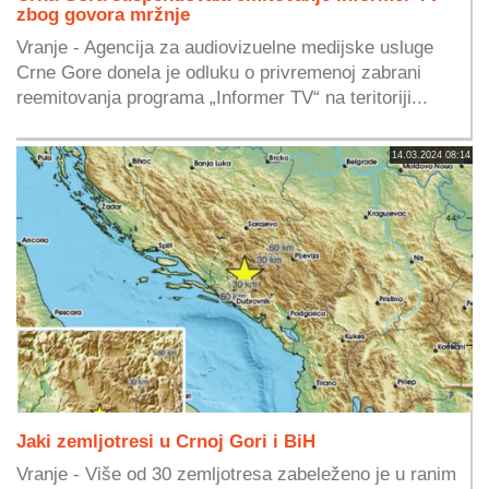
zbog govora mržnje
Vranje - Agencija za audiovizuelne medijske usluge
Crne Gore donela je odluku o privremenoj zabrani
reemitovanja programa „Informer TV“ na teritoriji...
14.03.2024 08:14
Jaki zemljotresi u Crnoj Gori i BiH
Vranje - Više od 30 zemljotresa zabeleženo je u ranim