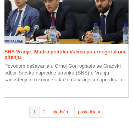
SNS Vranje: Mudra politika Vučića po crnogorskom
pitanju
Povodom dešavanja u Crnoj Gori oglasio se Gradski
odbor Srpske napredne stranke (SNS) u Vranju
saopštenjem u kome se kaže da vranjski naprednjaci
"...
1
2
sledeća ›
poslednja »