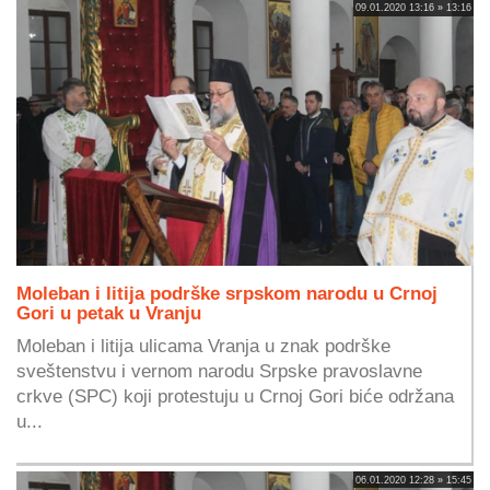
09.01.2020 13:16 » 13:16
Moleban i litija podrške srpskom narodu u Crnoj
Gori u petak u Vranju
Moleban i litija ulicama Vranja u znak podrške
sveštenstvu i vernom narodu Srpske pravoslavne
crkve (SPC) koji protestuju u Crnoj Gori biće održana
u...
06.01.2020 12:28 » 15:45