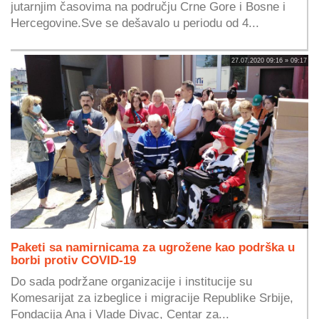
jutarnjim časovima na području Crne Gore i Bosne i
Hercegovine.Sve se dešavalo u periodu od 4...
27.07.2020 09:16 » 09:17
Paketi sa namirnicama za ugrožene kao podrška u
borbi protiv COVID-19
Do sada podržane organizacije i institucije su
Komesarijat za izbeglice i migracije Republike Srbije,
Fondacija Ana i Vlade Divac, Centar za...