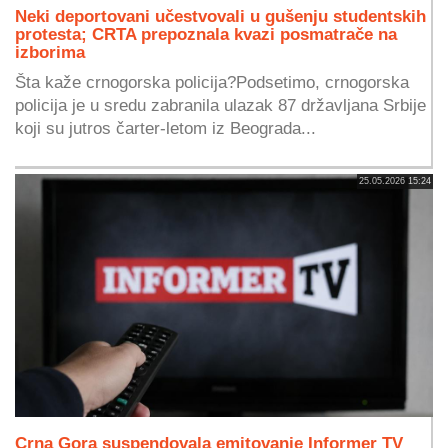
Neki deportovani učestvovali u gušenju studentskih
protesta; CRTA prepoznala kvazi posmatrače na
izborima
Šta kaže crnogorska policija?Podsetimo, crnogorska
policija je u sredu zabranila ulazak 87 državljana Srbije
koji su jutros čarter-letom iz Beograda...
25.05.2026 15:24
Crna Gora suspendovala emitovanje Informer TV