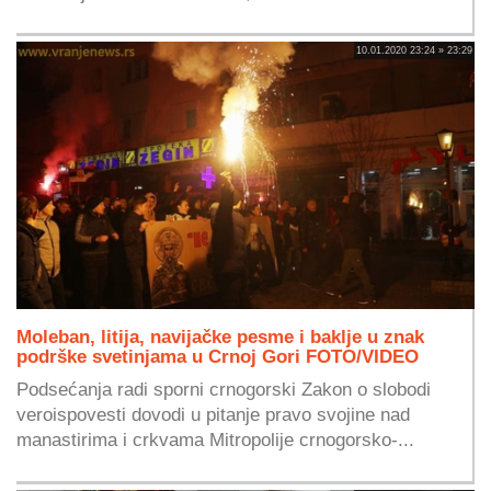
10.01.2020 23:24 » 23:29
Moleban, litija, navijačke pesme i baklje u znak
podrške svetinjama u Crnoj Gori FOTO/VIDEO
Podsećanja radi sporni crnogorski Zakon o slobodi
veroispovesti dovodi u pitanje pravo svojine nad
manastirima i crkvama Mitropolije crnogorsko-...