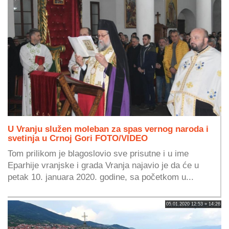
U Vranju služen moleban za spas vernog naroda i
svetinja u Crnoj Gori FOTO/VIDEO
Tom prilikom je blagoslovio sve prisutne i u ime
Eparhije vranjske i grada Vranja najavio je da će u
petak 10. januara 2020. godine, sa početkom u...
05.01.2020 12:53 » 14:26