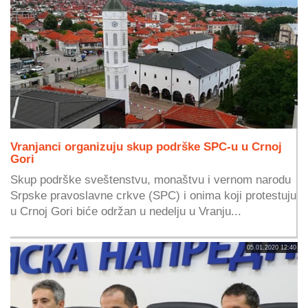
Vranjanci organizuju skup podrške SPC-u u Crnoj
Gori
Skup podrške sveštenstvu, monaštvu i vernom narodu
Srpske pravoslavne crkve (SPC) i onima koji protestuju
u Crnoj Gori biće održan u nedelju u Vranju...
05.01.2020 12:40