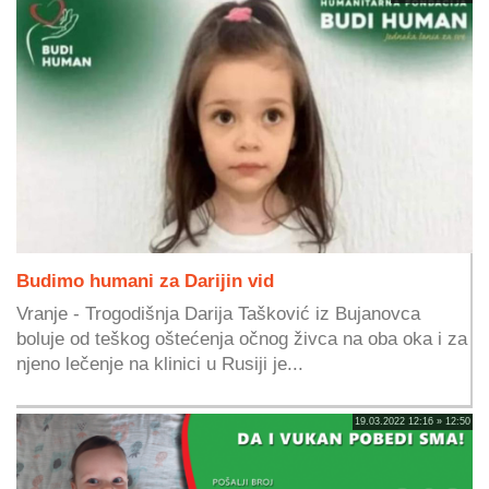
Budimo humani za Darijin vid
Vranje - Trogodišnja Darija Tašković iz Bujanovca
boluje od teškog oštećenja očnog živca na oba oka i za
njeno lečenje na klinici u Rusiji je...
19.03.2022 12:16 » 12:50