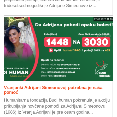
tridesetsedmogodišnje Adrijane Simeonove iz...
27.02.2023 11:10
Vranjanki Adrijani Simeonovoj potrebna je naša
pomoć
Humanitarna fondacija Budi human pokrenula je akciju
prikupljanja novčane pomoći za Adrijanu Simeonovu
(1986) iz Vranja.Adrijani je pre osam godina...