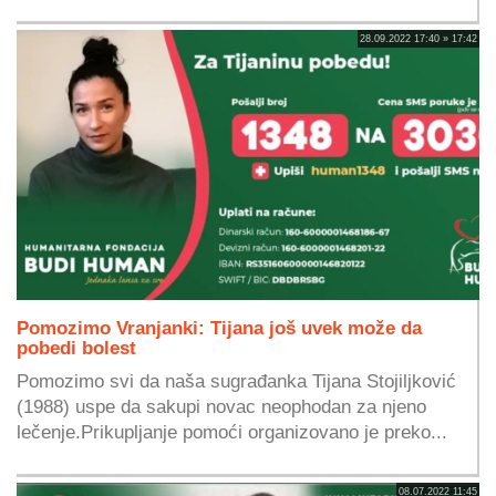
28.09.2022 17:40 » 17:42
Pomozimo Vranjanki: Tijana još uvek može da
pobedi bolest
Pomozimo svi da naša sugrađanka Tijana Stojiljković
(1988) uspe da sakupi novac neophodan za njeno
lečenje.Prikupljanje pomoći organizovano je preko...
08.07.2022 11:45