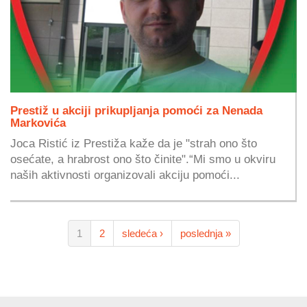
Prestiž u akciji prikupljanja pomoći za Nenada
Markovića
Joca Ristić iz Prestiža kaže da je "strah ono što
osećate, a hrabrost ono što činite".“Mi smo u okviru
naših aktivnosti organizovali akciju pomoći...
1
2
sledeća ›
poslednja »