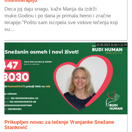
Deca joj daju snagu, kaže Marija da izdrži
muke.Godinu i po dana je primala hemo i zračne
terapije."Pošto sam iscrpela sve vidove lečenja koji
su...
10.09.2023 11:44 » 11:45
Prikupljen novac za lečenje Vranjanke Snežane
Stanković