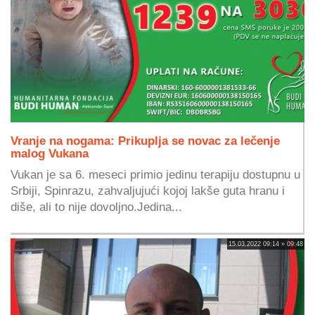
Vranje na nogama: Prikuplja se novac za lečenje
malog Vukana
Vukan je sa 6. meseci primio jedinu terapiju dostupnu u
Srbiji, Spinrazu, zahvaljujući kojoj lakše guta hranu i
diše, ali to nije dovoljno.Jedina...
15.03.2022 09:14 » 09:48