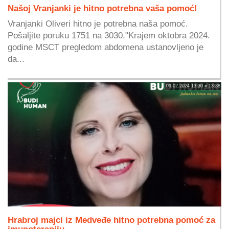
Našoj Vranjanki je hitno potrebna vaša pomoć!
Vranjanki Oliveri hitno je potrebna naša pomoć.
Pošaljite poruku 1751 na 3030."Krajem oktobra 2024.
godine MSCT pregledom abdomena ustanovljeno je
da...
09.02.2024 13:30 » 13:38
Hrabroj majci iz Medveđe hitno potrebna pomoć za
imunoterapiju