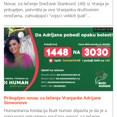
Novac za lečenje Snežane Stanković (49) iz Vranja je
prikupljen, potvrdila je ove Vranjanka društvenim
mrežama, zahvaljujući "vojsci velikih ljudi"...
15.03.2023 10:30
Prikupljen novac za lečenje Vranjanke Adrijane
Simeonove
Humanitarna fondacija Budi human objavila je da je u
potpunosti prikupljena novčana pomoć za lečenje