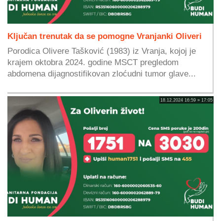
Ključan trenutak da se pomogne Vranjanki Oliveri
Porodica Olivere Tašković (1983) iz Vranja, kojoj je
krajem oktobra 2024. godine MSCT pregledom
abdomena dijagnostifikovan zloćudni tumor glave...
18.12.2024 16:59 » 17:05