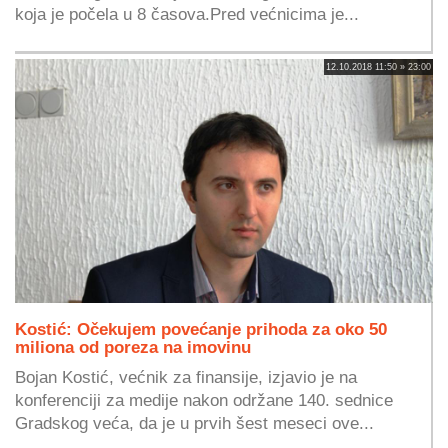
koja je počela u 8 časova.Pred većnicima je...
12.10.2018 11:50 » 23:00
Kostić: Očekujem povećanje prihoda za oko 50
miliona od poreza na imovinu
Bojan Kostić, većnik za finansije, izjavio je na
konferenciji za medije nakon održane 140. sednice
Gradskog veća, da je u prvih šest meseci ove...