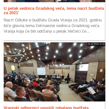
U petak sednica Gradskog veća, tema nacrt budžeta
za 2021'
Nacrt Odluke o budžetu Grada Vranja za 2021. godinu
biće glavna tema četrnaeste sednica Gradskog veća
Vranja koja će biti održana u petak.Većnici će...
29.10.2020 11:00
Vranjski odbornici usvojili rebalans budžeta