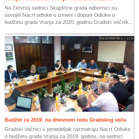
Na četvrtoj sednici Skupštine grada odbornici su
usvojili Nacrt odluke o izmeni i dopuni Odluke o
budžetu grada Vranja za 2020. godinu.Gradski većnik...
10.12.2018 09:11 » 10:22
Budžet za 2019. na dnevnom redu Gradskog veća
Gradski većnici u ponedeljak razmatraju Nacrt Odluke
o budžetu grada Vranja za 2019. godinu, na sednici