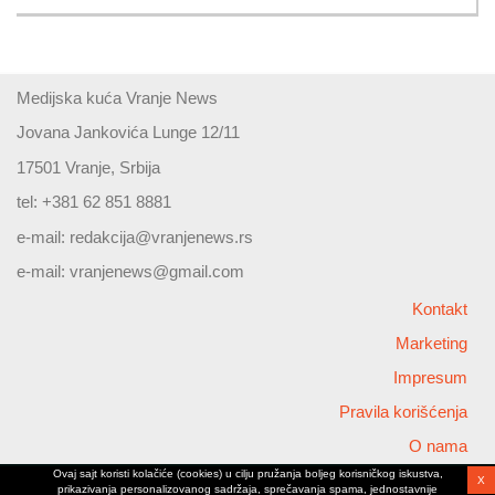
Medijska kuća Vranje News
Jovana Jankovića Lunge 12/11
17501 Vranje, Srbija
tel: +381 62 851 8881
e-mail:
redakcija@vranjenews.rs
e-mail:
vranjenews@gmail.com
Kontakt
Marketing
Impresum
Pravila korišćenja
O nama
Ovaj sajt koristi kolačiće (cookies) u cilju pružanja boljeg korisničkog iskustva,
X
Copyright © 2026 Vranjenews
prikazivanja personalizovanog sadržaja, sprečavanja spama, jednostavnije