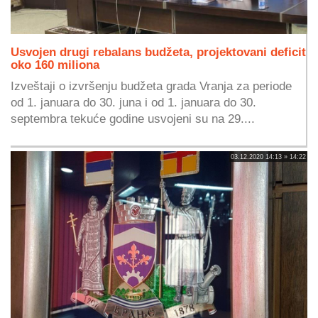
Usvojen drugi rebalans budžeta, projektovani deficit
oko 160 miliona
Izveštaji o izvršenju budžeta grada Vranja za periode
od 1. januara do 30. juna i od 1. januara do 30.
septembra tekuće godine usvojeni su na 29....
03.12.2020 14:13 » 14:22