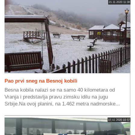
21.11.2020 11:38
Pao prvi sneg na Besnoj kobili
Besna kobila nalazi se na samo 40 kilometara od
Vranja i predstavlja pravu zimsku idilu na jugu
Srbije.Na ovoj planini, na 1.462 metra nadmorske...
07.02.2020 10:57