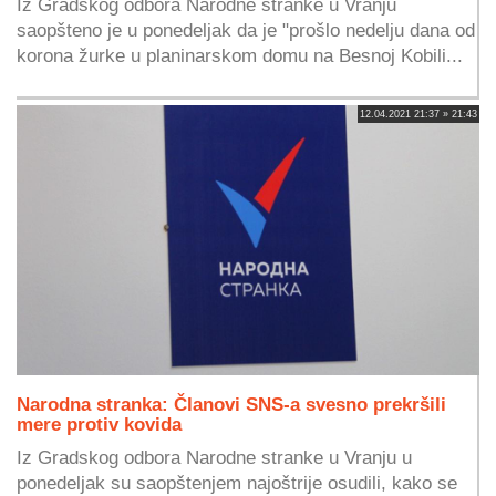
Iz Gradskog odbora Narodne stranke u Vranju
saopšteno je u ponedeljak da je "prošlo nedelju dana od
korona žurke u planinarskom domu na Besnoj Kobili...
12.04.2021 21:37 » 21:43
Narodna stranka: Članovi SNS-a svesno prekršili
mere protiv kovida
Iz Gradskog odbora Narodne stranke u Vranju u
ponedeljak su saopštenjem najoštrije osudili, kako se