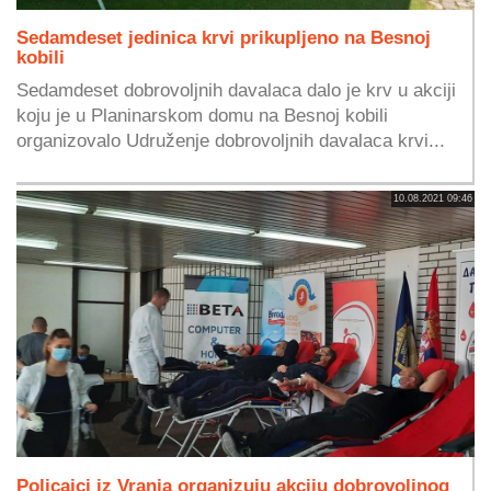
Sedamdeset jedinica krvi prikupljeno na Besnoj
kobili
Sedamdeset dobrovoljnih davalaca dalo je krv u akciji
koju je u Planinarskom domu na Besnoj kobili
organizovalo Udruženje dobrovoljnih davalaca krvi...
10.08.2021 09:46
Policajci iz Vranja organizuju akciju dobrovoljnog