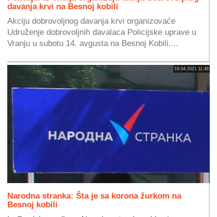
davanja krvi na Besnoj kobili
Akciju dobrovoljnog davanja krvi organizovaće
Udruženje dobrovoljnih davalaca Policijske uprave u
Vranju u subotu 14. avgusta na Besnoj Kobili,...
19.04.2021 11:48
Narodna stranka: Šta je sa korona žurkom na
Besnoj kobili