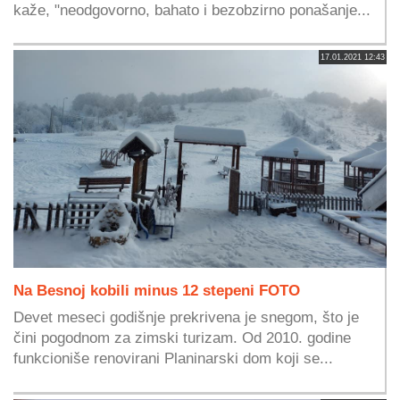
kaže, "neodgovorno, bahato i bezobzirno ponašanje...
17.01.2021 12:43
Na Besnoj kobili minus 12 stepeni FOTO
Devet meseci godišnje prekrivena je snegom, što je
čini pogodnom za zimski turizam. Od 2010. godine
funkcioniše renovirani Planinarski dom koji se...