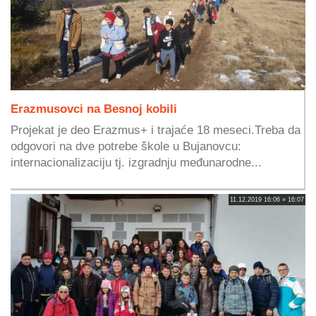
Erazmusovci na Besnoj kobili
Projekat je deo Erazmus+ i trajaće 18 meseci.Treba da
odgovori na dve potrebe škole u Bujanovcu:
internacionalizaciju tj. izgradnju međunarodne...
11.12.2019 16:06 » 16:07