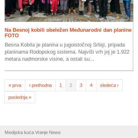
Na Besnoj kobili obeležen Međunarodni dan planine
FOTO
Besna Kobila je planina u jugoistočnoj Srbiji, pripada
planinama Rodopskog sistema. Najviši vrh joj je 1.922
metara nadmorske visine, a ostali su...
« prva
‹ prethodna
1
2
3
4
sledeća ›
poslednja »
Medijska kuća Vranje News