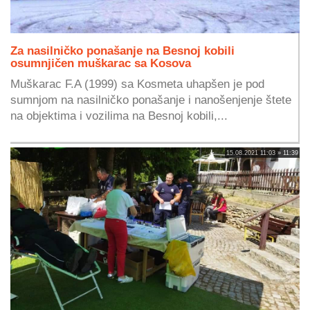
Za nasilničko ponašanje na Besnoj kobili
osumnjičen muškarac sa Kosova
Muškarac F.A (1999) sa Kosmeta uhapšen je pod
sumnjom na nasilničko ponašanje i nanošenjenje štete
na objektima i vozilima na Besnoj kobili,...
15.08.2021 11:03 » 11:39