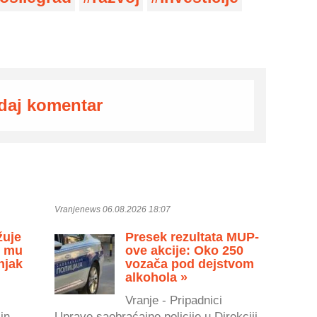
daj komentar
Vranjenews 06.08.2026 18:07
žuje
Presek rezultata MUP-
u mu
ove akcije: Oko 250
njak
vozača pod dejstvom
alkohola »
Vranje - Pripadnici
in
Uprave saobraćajne policije u Direkciji