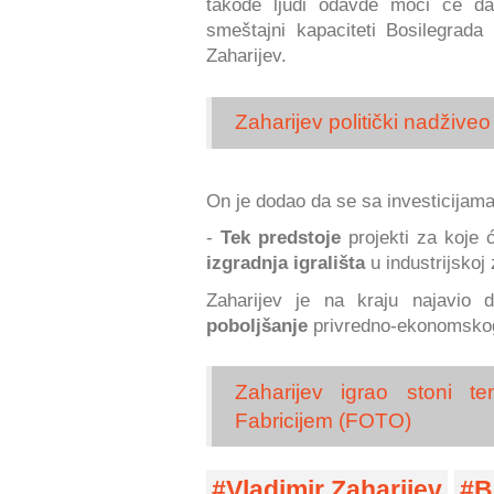
takođe ljudi odavde moći će da 
smeštajni kapaciteti Bosilegrad
Zaharijev.
Zaharijev politički nadžive
On je dodao da se sa investicijama
-
Tek predstoje
projekti za koje ć
izgradnja igrališta
u industrijskoj 
Zaharijev je na kraju najavio d
poboljšanje
privredno-ekonomsko
Zaharijev igrao stoni 
Fabricijem (FOTO)
Vladimir Zaharijev
B