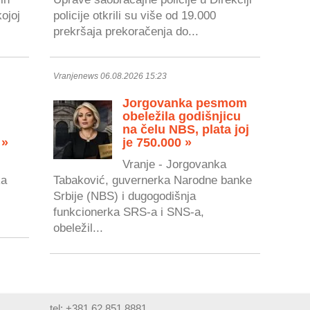
kojoj
policije otkrili su više od 19.000
prekršaja prekoračenja do...
Vranjenews 06.08.2026 15:23
Jorgovanka pesmom
obeležila godišnjicu
na čelu NBS, plata joj
 »
je 750.000 »
Vranje - Jorgovanka
ka
Tabaković, guvernerka Narodne banke
Srbije (NBS) i dugogodišnja
.
funkcionerka SRS-a i SNS-a,
obeležil...
tel: +381 62 851 8881