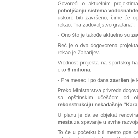
Govoreći o aktuelnim projektima
poboljšanju sistema vodosnabde
uskoro biti završeno, čime će op
rekao, "na zadovoljstvo građana".
- Ono što je takođe aktuelno su
za
Reč je o dva dogovorena projekt
rekao je Zaharijev.
Vrednost projekta na sportskoj hal
oko
6 miliona.
- Pre mesec i po dana
završen
je
k
Preko Ministarstva privrede dogovo
sa opštinskim učešćem od oko
rekonstrukciju nekadašnje "Kara
U planu je da se objekat renovira
mesta
za spavanje u svrhe razvoja
To će u početku biti mesto gde ć