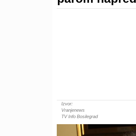
Izvor:
Vranjenews
TV Info Bosilegrad