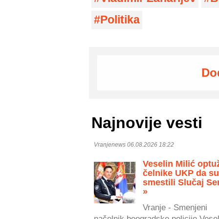
Politika
Do
Najnovije vesti
Vranjenews 06.08.2026 18:22
Veselin Milić optu
čelnike UKP da s
smestili Slučaj Se
»
Vranje - Smenjeni
načelnik beogradske policije Vesel