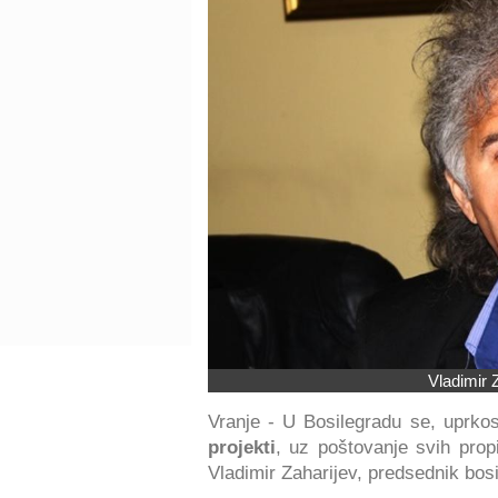
Vladimir 
Vranje - U Bosilegradu se, uprkos 
projekti
, uz poštovanje svih propi
Vladimir Zaharijev, predsednik bos