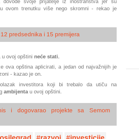
dovode svoje prijatelje iz inostranstva jer su
a u ovom trenutku više nego skromni - rekao je
o 12 predsednika i 15 premijera
 u ovoj opštini
neće stati.
e ova opština aplicirati, a jedan od najvažnijih je
zoni - kazao je on.
olazak investitora koji bi trebalo da utiču na
g
ambijenta
u ovoj opštini.
tenis i dogovarao projekte sa Semom
osilegrad
razvoj
investicije