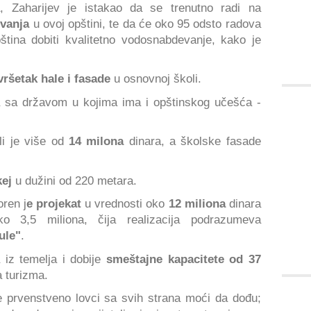
, Zaharijev je istakao da se trenutno radi na
vanja
u ovoj opštini, te da će oko 95 odsto radova
ština dobiti kvalitetno vodosnabdevanje, kako je
vršetak hale i fasade
u osnovnoj školi.
a sa državom u kojima ima i opštinskog učešća -
i je više od
14 milona
dinara, a školske fasade
ej
u dužini od 220 metara.
ren j
e projekat
u vrednosti oko
12 miliona
dinara
 3,5 miliona, čija realizacija podrazumeva
ule"
.
 iz temelja i dobije
smeštajne kapacitete od 37
 turizma.
e prvenstveno lovci sa svih strana moći da dođu;