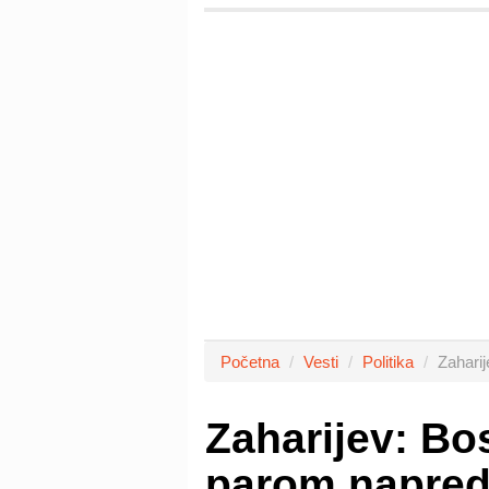
Početna
Vesti
Politika
Zahari
Zaharijev: Bo
parom napre