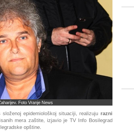
Zaharijev. Foto Vranje News
složenoj epidemiološkoj situaciji, realizuju
razni
sanih mera zaštite, izjavio je TV Info Bosilegrad
ilegradske opštine.