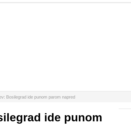
jev: Bosilegrad ide punom parom napred
silegrad ide punom
d