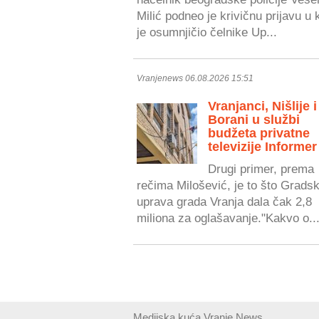
Milić podneo je krivičnu prijavu u 
je osumnjičio čelnike Up...
Vranjenews 06.08.2026 15:51
Vranjanci, Nišlije i
Borani u službi
budžeta privatne
televizije Informer
Drugi primer, prema
rečima Milošević, je to što Grads
uprava grada Vranja dala čak 2,8
miliona za oglašavanje."Kakvo o..
Medijska kuća Vranje News