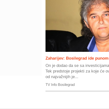
Zaharijev: Bosilegrad ide puno
On je dodao da se sa investicijama 
Tek predstoje projekti za koje će ov
od najvažnijih je...
TV Info Bosilegrad