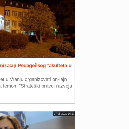
nizaciji Pedagoškog fakulteta u
et u Vranju organizovati on-lajn
 temom "Strateški pravci razvoja i
27.08.2020 10:53