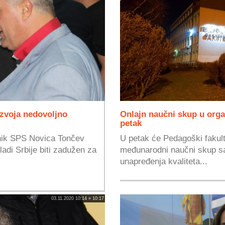
zvoja nedovoljno
Onlajn naučni skup u orga
petak
dnik SPS Novica Tončev
U petak će Pedagoški fakult
ladi Srbije biti zadužen za
međunarodni naučni skup sa
unapređenja kvaliteta...
03.11.2020 10:14 » 10:17