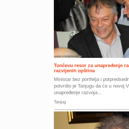
Tončevu resor za unapređenje ra
razvijenih opština
Ministar bez portfelja i potpredse
potvrdio je Tanjugu da će u novoj V
unapređenje razvoja...
Tanjug