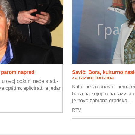
m parom napred
Savić: Bora, kulturno nas
za razvoj turizma
u ovoj opštini neće stati.-
Kulturne vrednosti i nemate
a opština aplicirati, a jedan
baza na kojoj treba razvijati
je novoizabrana gradska...
RTV