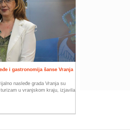
leđe i gastronomija šanse Vranja
rijalno nasleđe grada Vranja su
 turizam u vranjskom kraju, izjavila