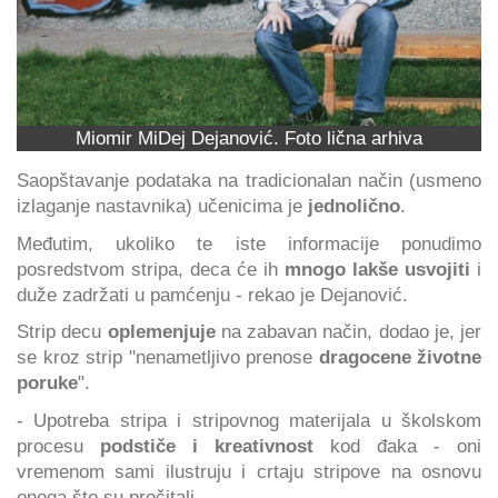
Miomir MiDej Dejanović. Foto lična arhiva
Saopštavanje podataka na tradicionalan način (usmeno
izlaganje nastavnika)
učenicima je
jednolično
.
Međutim, ukoliko te iste informacije ponudimo
posredstvom stripa, deca će ih
mnogo lakše usvojiti
i
duže zadržati u pamćenju - rekao je Dejanović.
Strip decu
oplemenjuje
na zabavan način, dodao je, jer
se kroz strip "nenametljivo prenose
dragocene životne
poruke
".
- Upotreba stripa i stripovnog materijala u školskom
procesu
podstiče i kreativnost
kod đaka - oni
vremenom sami ilustruju i crtaju stripove na osnovu
onoga što su pročitali.