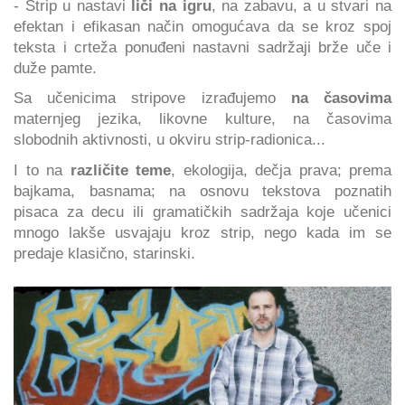
- Strip u nastavi
liči na igru
, na zabavu, a u stvari na
efektan i efikasan način omogućava da se kroz spoj
teksta i crteža ponuđeni nastavni sadržaji brže uče i
duže pamte.
Sa učenicima stripove izrađujemo
na časovima
maternjeg jezika, likovne kulture, na časovima
slobodnih aktivnosti, u okviru strip-radionica...
I to na
različite teme
, ekologija, dečja prava; prema
bajkama, basnama; na osnovu tekstova poznatih
pisaca za decu ili gramatičkih sadržaja koje učenici
mnogo lakše usvajaju kroz strip, nego kada im se
predaje klasično, starinski.