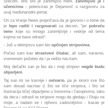
Srećom, ono što je zanimljivo meni,
zanimljivo je i
učenicima -
potencirao je Dejanović u razgovoru za
ovaj međunarodni portal.
On za Vranje News prepričava da je govorio i o tome da
je
lepo raditi i razgovarati
sa decom, "jer
pokreću
tem
e koje su mnogo zanimljivije i vedrije od tema
kojima se bave odrasli".
- Još u detinjstvu sam bio
opčinjen stripovima
.
Počeo sam kao
strastveni čitalac
, ali sam, naravno,
vremenom poželeo da i ja nešto nacrtam.
Moj dečački san je bio da i moji stripovi
negde budu
objavljeni
.
Taj san mi se kasnije i
ostvario
, pa je skoro sve što
sam dosad nacrtao (i što se tiče stripova, i što se
ilustracija tiče) objavljeno u listovima i časopisima, tako
da deca i odrasli te stripove mogu da gledaju i čitaju na
moje, a nadam se i njihovo zadovoljstvo - kazao je
Dejanović za K12 Digest.