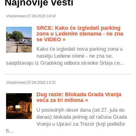
Najnovije vesti
Vranjenews 07.08.2026 14:02
SRCE: Kako će izgledati parking
zona u Ledenim stenama - ne zna
se VIDEO »
Kako će izgledati nova parking zona u
naselju Ledene stene - ne zna se,
saopštavaju iz Gradskog odbora stranke Srbija ce...
Vranjenews 07.08.2026 13:31
Dug raste: Blokada Grada Vranja
veća za tri miliona »
U poslednjih deset dana (od 27. jula do
danas) blokada jednog od računa Grada
Vranja u Upravi za Trezor (koji podleže
fi...