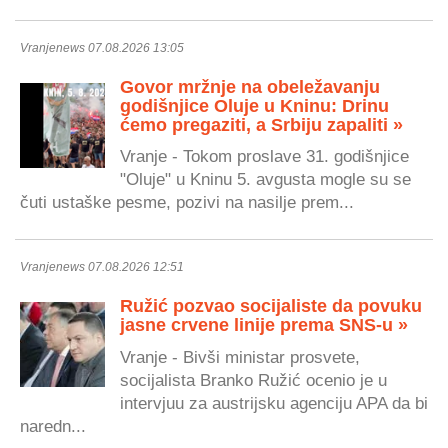
Vranjenews 07.08.2026 13:05
Govor mržnje na obeležavanju
godišnjice Oluje u Kninu: Drinu
ćemo pregaziti, a Srbiju zapaliti »
Vranje - Tokom proslave 31. godišnjice
"Oluje" u Kninu 5. avgusta mogle su se
čuti ustaške pesme, pozivi na nasilje prem...
Vranjenews 07.08.2026 12:51
Ružić pozvao socijaliste da povuku
jasne crvene linije prema SNS-u »
Vranje - Bivši ministar prosvete,
socijalista Branko Ružić ocenio je u
intervjuu za austrijsku agenciju APA da bi
naredn...