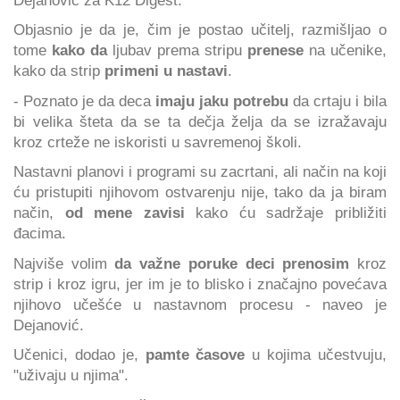
Objasnio je da je, čim je postao učitelj, razmišljao o
tome
kako da
ljubav prema stripu
prenese
na učenike,
kako da strip
primeni u nastavi
.
- Poznato je da deca
imaju jaku potrebu
da crtaju i bila
bi velika šteta da se ta dečja želja da se izražavaju
kroz crteže ne iskoristi u savremenoj školi.
Nastavni planovi i programi su zacrtani, ali način na koji
ću pristupiti njihovom ostvarenju nije, tako da ja biram
način,
od mene zavisi
kako ću sadržaje približiti
đacima.
Najviše volim
da važne poruke deci prenosim
kroz
strip i kroz igru, jer im je to blisko i značajno povećava
njihovo učešće u nastavnom procesu - naveo je
Dejanović.
Učenici, dodao je,
pamte časove
u kojima učestvuju,
"uživaju u njima".