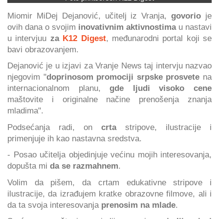
Miomir MiDej Dejanović, učitelj iz Vranja,
govorio
je
ovih dana o svojim
inovativnim aktivnostima
u nastavi
u intervjuu
za
K12 Digest
, međunarodni portal koji se
bavi obrazovanjem.
Dejanović je u izjavi za Vranje News taj intervju nazvao
njegovim "
doprinosom promociji srpske prosvete
na
internacionalnom planu,
gde ljudi visoko cene
maštovite i originalne načine prenošenja znanja
mladima".
Podsećanja radi, on
crta
stripove, ilustracije i
primenjuje ih kao nastavna sredstva.
- Posao učitelja objedinjuje većinu mojih interesovanja,
dopušta mi
da se razmahnem
.
Volim da pišem, da crtam edukativne stripove i
ilustracije, da izrađujem kratke obrazovne filmove, ali i
da ta svoja interesovanja
prenosim na mlade
.