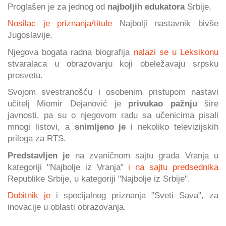
Proglašen je za jednog od
najboljih edukatora
Srbije.
Nosilac je priznanja/titule
Najbolji nastavnik bivše
Jugoslavije.
Njegova bogata radna biografija
nalazi se u Leksikonu
stvaralaca u obrazovanju koji obeležavaju srpsku
prosvetu.
Svojom svestranošću i osobenim pristupom nastavi
učitelj Miomir Dejanović je
privukao pažnju
šire
javnosti, pa su o njegovom radu sa učenicima pisali
mnogi listovi, a
snimljeno je
i nekoliko televizijskih
priloga za RTS.
Predstavljen je
na zvaničnom sajtu grada Vranja u
kategoriji "Najbolje iz Vranja"
i na sajtu predsednika
Republike Srbije, u kategoriji "Najbolje iz Srbije".
Dobitnik je
i specijalnog priznanja "Sveti Sava", za
inovacije u oblasti obrazovanja.