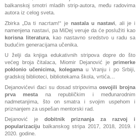
balkanskoj smotri mladih strip-autora, među radovima
autora iz celog sveta.
Zbirka „Da ti nacrtam!“ je
nastala u nastavi
, ali je i
namenjena nastavi, pa MiDej veruje da će poslužiti kao
korisna literatura
, kao nastavno sredstvo u radu sa
budućim generacijama učenika.
U želji da knjiga edukativnih stripova dopre do što
većeg broja čitalaca, Miomir Dejanović je
primerke
poklonio učenicima, kolegama
u Vranju i po Srbiji,
gradskoj biblioteci, bibliotekama škola, vrtića…
Dejanovićevi đaci su dosad stripovima
osvojili brojna
prva mesta
na republičkim i međunarodnim
nadmetanjima, što on smatra i svojim uspehom i
priznanjem za uspešan mentorski rad.
Dejanović je
dobitnik priznanja za razvoj i
popularizaciju
balkanskog stripa 2017, 2018, 2019. i
2020. godine.