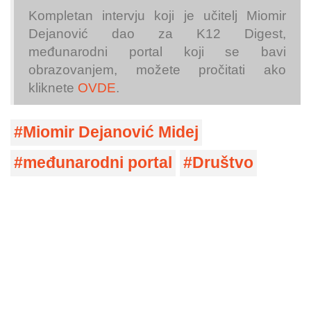
Kompletan intervju koji je učitelj Miomir
Dejanović dao za K12 Digest,
međunarodni portal koji se bavi
obrazovanjem, možete pročitati ako
kliknete
OVDE
.
Miomir Dejanović Midej
međunarodni portal
Društvo