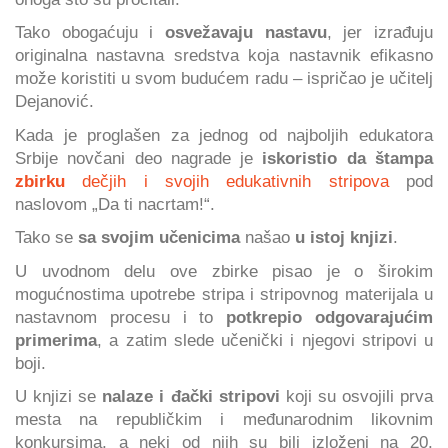
Tako obogaćuju i
osvežavaju nastavu
, jer izrađuju
originalna nastavna sredstva koja nastavnik efikasno
može koristiti u svom budućem radu – ispričao je učitelj
Dejanović.
Kada je proglašen za jednog od najboljih edukatora
Srbije novčani deo nagrade je
iskoristio da štampa
zbirku
dečjih i svojih edukativnih stripova
pod
naslovom „Da ti nacrtam!“.
Tako se
sa svojim učenicima
našao
u istoj knjizi
.
U uvodnom delu ove zbirke pisao je o širokim
mogućnostima upotrebe stripa i stripovnog materijala u
nastavnom procesu i to
potkrepio odgovarajućim
primerima
, a zatim slede učenički i njegovi stripovi u
boji.
U knjizi se
nalaze i đački stripovi
koji su osvojili prva
mesta na republičkim i međunarodnim likovnim
konkursima, a neki od njih su bili izloženi na 20.