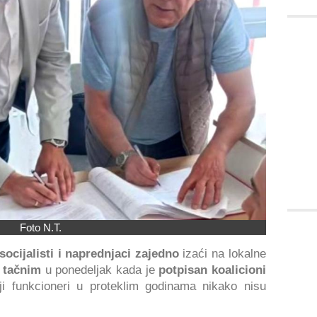
Foto N.T.
socijalisti i naprednjaci
zajedno
izaći na lokalne
 tačnim
u ponedeljak kada je
potpisan koalicioni
i funkcioneri u proteklim godinama nikako nisu