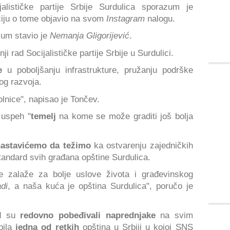
lističke partije Srbije Surdulica sporazum je
ciju o tome objavio na svom
Instagram
nalogu.
zum stavio je
Nemanja Gligorijević
.
i rad Socijalističke partije Srbije u Surdulici.
e
u poboljšanju infrastrukture, pružanju podrške
og razvoja.
bolnice", napisao je Tončev.
 uspeh "
temelj
na kome se može graditi još bolja
astavićemo da težimo
ka ostvarenju zajedničkih
standard svih građana opštine Surdulica.
 zalaže za bolje uslove života i građevinskog
di
, a naša kuća je opština Surdulica", poručo je
d su
redovno pobeđivali naprednjake
na svim
bila
jedna od retkih
opština u Srbiji u kojoj SNS