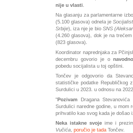
nije u vlasti
.
Na glasanju za parlamentarne izb
(5.100 glasova) odnela je
Socijalis
Srbije
), iza nje je bio
SNS
(Aleksan
(4.260 glasova), dok je na treće
(823 glasova).
Koordinator naprednjaka za Pčinj
decembru govorio je o
navodno
pobedu socijalista u toj opštini.
Tončev je odgovorio da Stevano
statističke podatke Republičkog z
Surdulici u 2023. u odnosu na 202
"
Pozivam
Dragana Stevanovića
Surdulici naredne godine, u mom r
prihvatilo kao svog kada je došao 
Neka istakne svoje
ime i prez
Vučića
,
poručio je tada
Tončev.