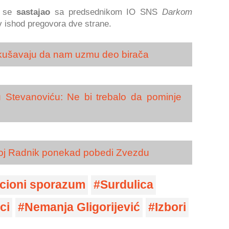
a se
sastajao
sa predsednikom IO SNS
Darkom
 ishod pregovora dve strane.
okušavaju da nam uzmu deo birača
 Stevanoviću: Ne bi trebalo da pominje
moj Radnik ponekad pobedi Zvezdu
icioni sporazum
Surdulica
ci
Nemanja Gligorijević
Izbori