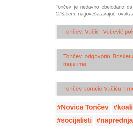
Tončev je nedavno obelodano d
Glišićem
, nagovešatavajući ovakav
Tončev: Vučić i Vučević p
Tončev odgovorio Bosketu
moje ime
Tončev poručio Vučiću: I 
Novica Tončev
koal
socijalisti
naprednja