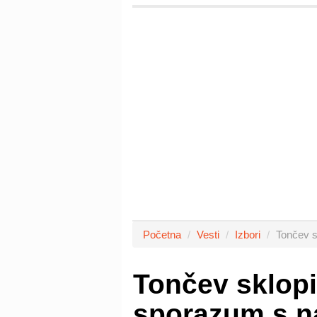
Početna
Vesti
Izbori
Tončev s
Tončev sklopi
sporazum s n