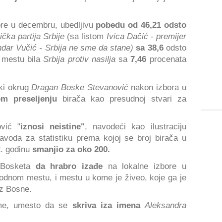
ore u decembru, ubedljivu
pobedu od 46,21 odsto
tička partija Srbije
(sa listom
Ivica Dačić - premijer
dar Vučić - Srbija ne sme da stane)
sa 38,6
odsto
m mestu bila
Srbija protiv nasilja
sa
7,46
procenata
ski okrug
Dragan Boske Stevanović
nakon izbora u
m preseljenju
birača kao presudnoj stvari za
vić "
iznosi neistine"
, navodeći kao ilustraciju
avoda za statistiku prema kojoj se broj birača u
2. godinu
smanjio za oko
200.
 Bosketa
da hrabro izađe
na lokalne izbore u
odnom mestu, i mestu u kome je živeo, koje ga je
iz Bosne.
ime, umesto da se
skriva iza imena
Aleksandra