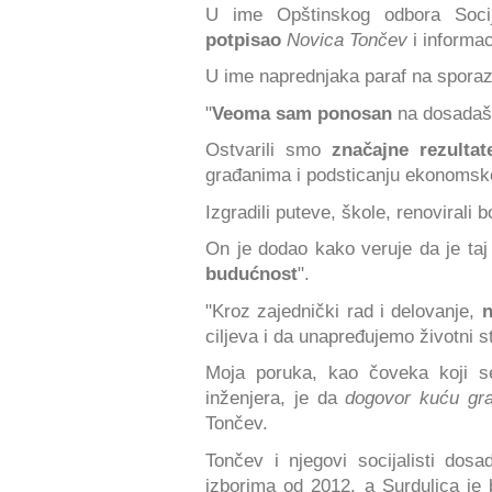
U ime Opštinskog odbora Socija
potpisao
Novica Tončev
i informa
U ime naprednjaka paraf na spora
"
Veoma sam ponosan
na dosadašnj
Ostvarili smo
značajne rezultat
građanima i podsticanju ekonomsk
Izgradili puteve, škole, renovirali 
On je dodao kako veruje da je taj
budućnost
".
"Kroz zajednički rad i delovanje,
n
ciljeva i da unapređujemo životni 
Moja poruka, kao čoveka koji se
inženjera, je da
dogovor kuću gra
Tončev.
Tončev i njegovi socijalisti dosa
izborima od 2012, a Surdulica je 