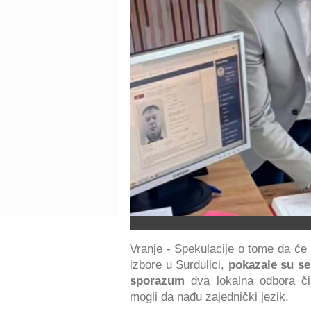
Vranje - Spekulacije o tome da će
izbore u Surdulici,
pokazale su se
sporazum
dva lokalna odbora čij
mogli da nađu zajednički jezik.