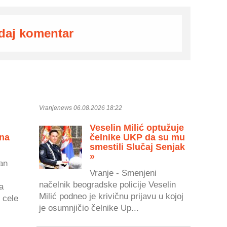
daj komentar
Vranjenews 06.08.2026 18:22
Veselin Milić optužuje
 na
čelnike UKP da su mu
smestili Slučaj Senjak
»
an
Vranje - Smenjeni
načelnik beogradske policije Veselin
a
Milić podneo je krivičnu prijavu u kojoj
 cele
je osumnjičio čelnike Up...