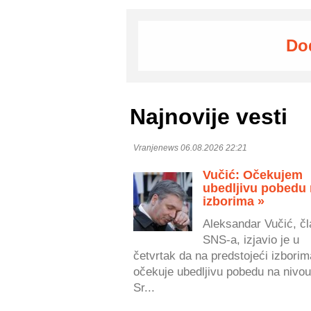
Do
Najnovije vesti
Vranjenews 06.08.2026 22:21
Vučić: Očekujem
ubedljivu pobedu
izborima »
Aleksandar Vučić, čl
SNS-a, izjavio je u
četvrtak da na predstojeći izborim
očekuje ubedljivu pobedu na nivou
Sr...