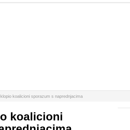
klopio koalicioni sporazum s naprednjacima
o koalicioni
aprednjacima