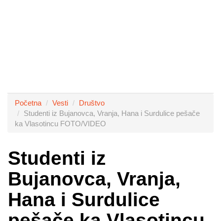
Početna
Vesti
Društvo
Studenti iz Bujanovca, Vranja, Hana i Surdulice pešače
ka Vlasotincu FOTO/VIDEO
Studenti iz
Bujanovca, Vranja,
Hana i Surdulice
pešače ka Vlasotincu