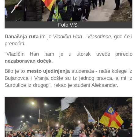
Foto V.S.
Današnja ruta
im je
Vladičin Han - Vlasotince
, gde će i
prenoćiti.
"Vladičin Han nam je u utorak uveče priredio
nezaboravan doček
.
Bilo je to
mesto ujedinjenja
studenata - naše kolege iz
Bujanovca i Vranja došle su iz jednog pravca, a mi iz
Surdulice iz drugog", rekao je student Aleksandar.