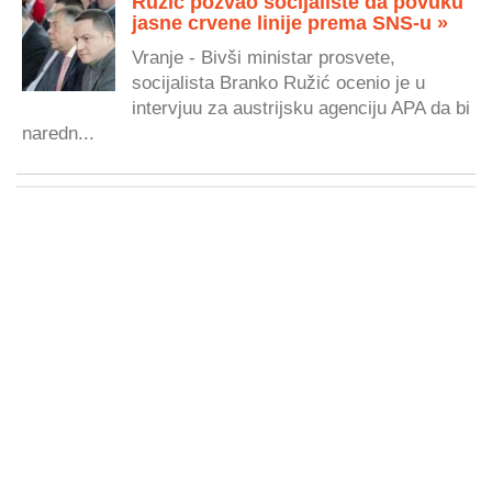
Ružić pozvao socijaliste da povuku
jasne crvene linije prema SNS-u »
Vranje - Bivši ministar prosvete,
socijalista Branko Ružić ocenio je u
intervjuu za austrijsku agenciju APA da bi
naredn...