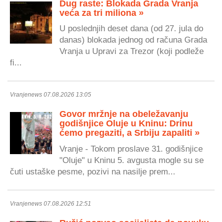
Dug raste: Blokada Grada Vranja
veća za tri miliona »
U poslednjih deset dana (od 27. jula do
danas) blokada jednog od računa Grada
Vranja u Upravi za Trezor (koji podleže
fi...
Vranjenews 07.08.2026 13:05
Govor mržnje na obeležavanju
godišnjice Oluje u Kninu: Drinu
ćemo pregaziti, a Srbiju zapaliti »
Vranje - Tokom proslave 31. godišnjice
"Oluje" u Kninu 5. avgusta mogle su se
čuti ustaške pesme, pozivi na nasilje prem...
Vranjenews 07.08.2026 12:51