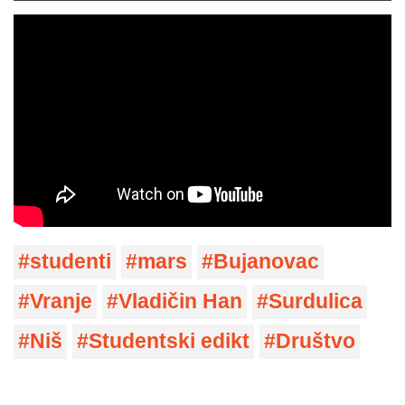
studenti
mars
Bujanovac
Vranje
Vladičin Han
Surdulica
Niš
Studentski edikt
Društvo