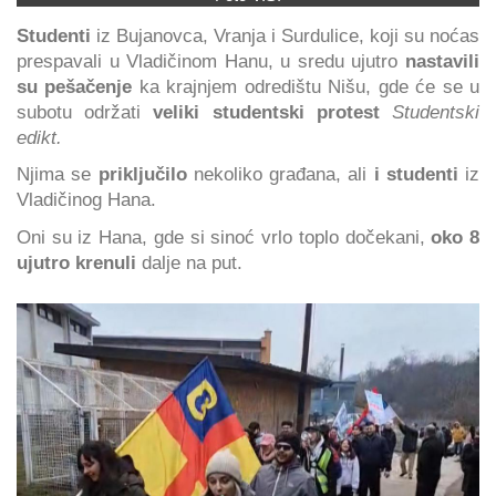
Studenti
iz Bujanovca, Vranja i Surdulice, koji su noćas
prespavali u Vladičinom Hanu, u sredu ujutro
nastavili
su pešačenje
ka krajnjem odredištu Nišu, gde će se u
subotu održati
veliki studentski protest
Studentski
edikt.
Njima se
priključilo
nekoliko građana, ali
i studenti
iz
Vladičinog Hana.
Oni su iz Hana, gde si sinoć vrlo toplo dočekani,
oko 8
ujutro krenuli
dalje na put.