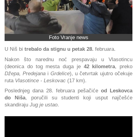
Foto Vranje news
U Niš bi
trebalo da stignu u petak 28.
februara.
Nakon što narednu noć prespavaju u Vlasotincu
(deonica do tog mesta duga je
42 kilometra
, preko
Džepa, Predejana
i
Grdelice
), u četvrtak ujutro očekuje
ruta
Vlasotince - Leskovac
(17 km).
Poslednjeg dana 28. februara pešačiće
od Leskovca
do Niša
, poručili su studenti koji usput najčešće
skandiraju
Jug je ustao
.