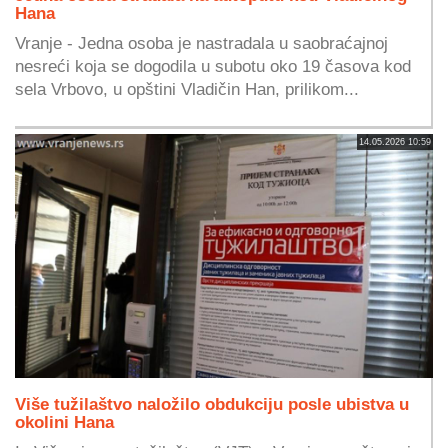
Hana
Vranje - Jedna osoba je nastradala u saobraćajnoj
nesreći koja se dogodila u subotu oko 19 časova kod
sela Vrbovo, u opštini Vladičin Han, prilikom...
14.05.2026 10:59
Više tužilaštvo naložilo obdukciju posle ubistva u
okolini Hana