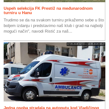
Uspeh selekcija FK Prestiž na međunarodnom
turniru u Hanu
Trudimo se da na svakom turniru prikažemo sebe u što
boljem izdanju i predstavimo naš klub i grad na najbolji
mogući način", navodi Ristić za naš...
17.05.2026 12:16 » 18.05.2026 08:27
Jedna osoba stradala na autoputu kod Vladičinog