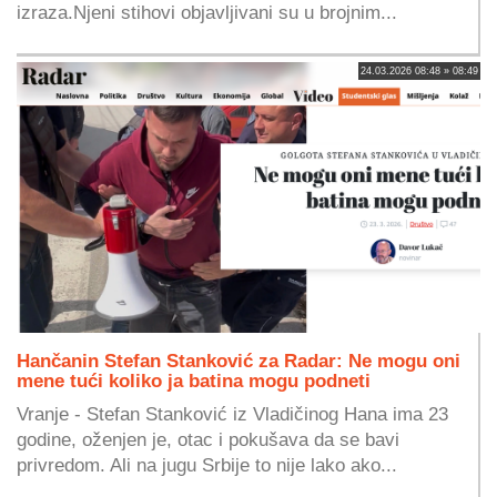
izraza.Njeni stihovi objavljivani su u brojnim...
24.03.2026 08:48 » 08:49
Hančanin Stefan Stanković za Radar: Ne mogu oni
mene tući koliko ja batina mogu podneti
Vranje - Stefan Stanković iz Vladičinog Hana ima 23
godine, oženjen je, otac i pokušava da se bavi
privredom. Ali na jugu Srbije to nije lako ako...