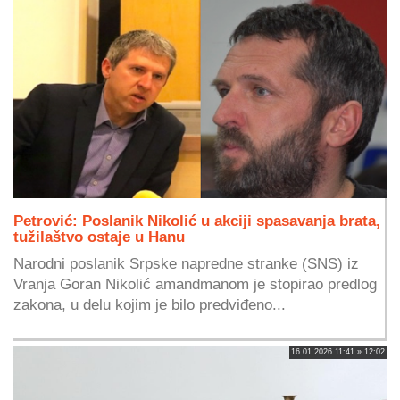
Petrović: Poslanik Nikolić u akciji spasavanja brata,
tužilaštvo ostaje u Hanu
Narodni poslanik Srpske napredne stranke (SNS) iz
Vranja Goran Nikolić amandmanom je stopirao predlog
zakona, u delu kojim je bilo predviđeno...
16.01.2026 11:41 » 12:02