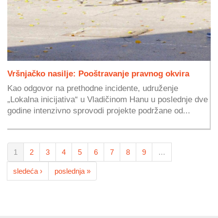
Vršnjačko nasilje: Pooštravanje pravnog okvira
Kao odgovor na prethodne incidente, udruženje
„Lokalna inicijativa“ u Vladičinom Hanu u poslednje dve
godine intenzivno sprovodi projekte podržane od...
1
2
3
4
5
6
7
8
9
…
sledeća ›
poslednja »