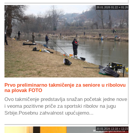
26.01.2026 01:22 » 01:26
Prvo preliminarno takmičenje za seniore u ribolovu
na plovak FOTO
Ovo takmičenje predstavlja snažan početak jedne nove
i veoma pozitivne priče za sportski ribolov na jugu
Srbije.Posebnu zahvalnost upućujemo...
20.01.2026 13:18 » 13:23