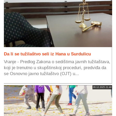
Da li se tužilaštvo seli iz Hana u Surdulicu
Vranje - Predlog Zakona o sedištima javnih tužilaštava,
koji je trenutno u skupštinskoj proceduri, predviđa da
se Osnovno javno tužilaštvo (OJT) u...
28.12.2025 21:40