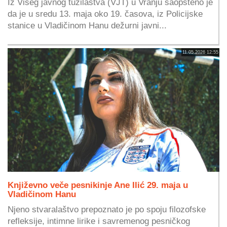
Iz Višeg javnog tužilaštva (VJT) u Vranju saopšteno je
da je u sredu 13. maja oko 19. časova, iz Policijske
stanice u Vladičinom Hanu dežurni javni...
11.05.2026 12:55
Književno veče pesnikinje Ane Ilić 29. maja u
Vladičinom Hanu
Njeno stvaralaštvo prepoznato je po spoju filozofske
refleksije, intimne lirike i savremenog pesničkog