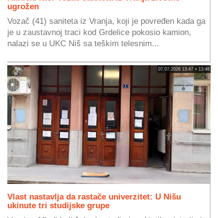
ugrožen
Vozač (41) saniteta iz Vranja, koji je povređen kada ga
je u zaustavnoj traci kod Grdelice pokosio kamion,
nalazi se u UKC Niš sa teškim telesnim...
07.07.2026 13:47 » 13:48
Vlast nastavlja da rastače univerzitet: U Nišu
ukinute tri studijske grupe