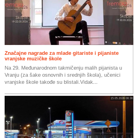
Značajne nagrade za mlade gitariste i pijaniste
vranjske muzičke škole
Na 29. Međunarodnom takmičenju malih pijanista u
Vranju (za šake osnovnih i srednjih škola), učenici
vranjske škole takođe su blistali.Vidak...
15.05.2026 08:36