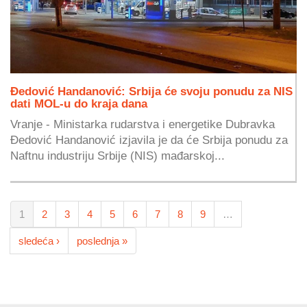
Đedović Handanović: Srbija će svoju ponudu za NIS
dati MOL-u do kraja dana
Vranje - Ministarka rudarstva i energetike Dubravka
Đedović Handanović izjavila je da će Srbija ponudu za
Naftnu industriju Srbije (NIS) mađarskoj...
1
2
3
4
5
6
7
8
9
…
sledeća ›
poslednja »