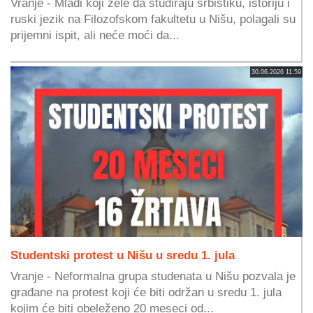
Vranje - Mladi koji žele da studiraju srbistiku, istoriju i
ruski jezik na Filozofskom fakultetu u Nišu, polagali su
prijemni ispit, ali neće moći da...
30.06.2026 11:59
Studentski protest u Nišu u sredu 1. jula
Vranje - Neformalna grupa studenata u Nišu pozvala je
građane na protest koji će biti održan u sredu 1. jula
kojim će biti obeleženo 20 meseci od...