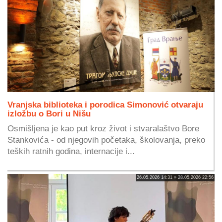
Vranjska biblioteka i porodica Simonović otvaraju
izložbu o Bori u Nišu
Osmišljena je kao put kroz život i stvaralaštvo Bore
Stankovića - od njegovih početaka, školovanja, preko
teških ratnih godina, internacije i...
26.05.2026 14:31 » 28.05.2026 22:56