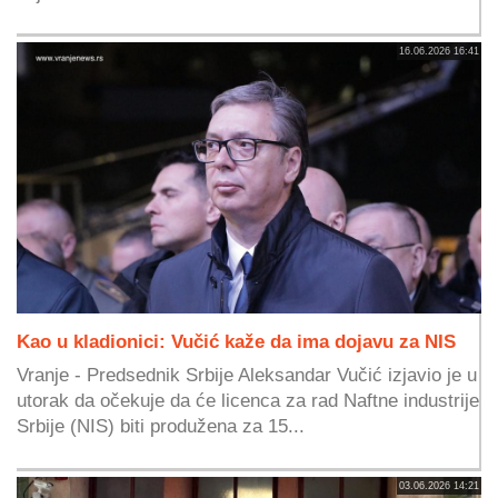
16.06.2026 16:41
Kao u kladionici: Vučić kaže da ima dojavu za NIS
Vranje - Predsednik Srbije Aleksandar Vučić izjavio je u
utorak da očekuje da će licenca za rad Naftne industrije
Srbije (NIS) biti produžena za 15...
03.06.2026 14:21