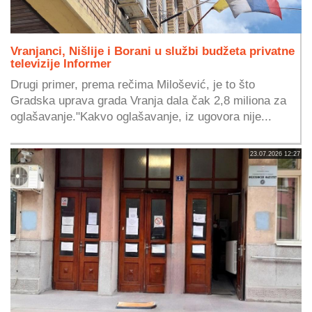
Vranjanci, Nišlije i Borani u službi budžeta privatne
televizije Informer
Drugi primer, prema rečima Milošević, je to što
Gradska uprava grada Vranja dala čak 2,8 miliona za
oglašavanje."Kakvo oglašavanje, iz ugovora nije...
23.07.2026 12:27