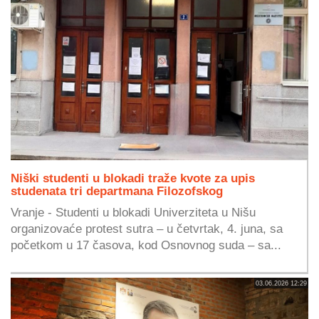
Niški studenti u blokadi traže kvote za upis
studenata tri departmana Filozofskog
Vranje - Studenti u blokadi Univerziteta u Nišu
organizovaće protest sutra – u četvrtak, 4. juna, sa
početkom u 17 časova, kod Osnovnog suda – sa...
03.06.2026 12:29