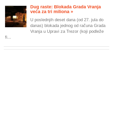
Dug raste: Blokada Grada Vranja
veća za tri miliona »
U poslednjih deset dana (od 27. jula do
danas) blokada jednog od računa Grada
Vranja u Upravi za Trezor (koji podleže
fi...