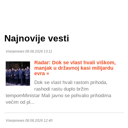
Najnovije vesti
Vranjenews 08.08.2026 13:11
Radar: Dok se vlast hvali viškom,
manjak u državnoj kasi milijardu
evra »
Dok se vlast hvali rastom prihoda,
rashodi rastu duplo bržim
tempomMinistar Mali javno se pohvalio prihodima
većim od pl...
Vranjenews 08.08.2026 12:40