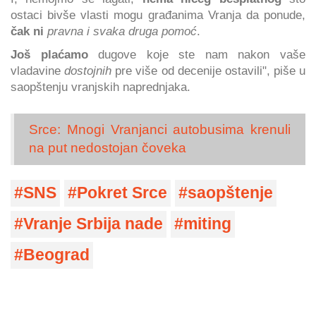
ostaci bivše vlasti mogu građanima Vranja da ponude,
čak ni
pravna i svaka druga pomoć
.
Još plaćamo
dugove koje ste nam nakon vaše
vladavine
dostojnih
pre više od decenije ostavili", piše u
saopštenju vranjskih naprednjaka.
Srce: Mnogi Vranjanci autobusima krenuli
na put nedostojan čoveka
SNS
Pokret Srce
saopštenje
Vranje Srbija nade
miting
Beograd