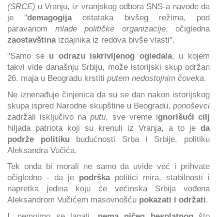
(SRCE)
u Vranju, iz vranjskog odbora SNS-a navode da
je "
demagogija
ostataka bivšeg režima, pod
paravanom
mlade političke organizacije
, očigledna
zaostavština
izdajnika iz redova bivše vlasti".
"Samo se
u odrazu iskrivljenog ogledala
, u kojem
takvi vide današnju Srbiju, može istorijski skup održan
26. maja u Beogradu krstiti
putem nedostojnim čoveka
.
Ne iznenađuje činjenica da su se dan nakon istorijskog
skupa ispred Narodne skupštine u Beogradu,
ponoševci
zadržali isključivo na
putu
, sve vreme i
gnorišući cilj
hiljada patriota koji su krenuli iz Vranja, a to je
da
podrže politiku
budućnosti Srba i Srbije, politiku
Aleksandra Vučića.
Tek onda bi morali ne samo da uvide već i prihvate
očigledno - da je
podrška
politici mira, stabilnosti i
napretka jedina koju će većinska Srbija vođena
Aleksandrom Vučićem masovnošću
pokazati i održati
.
I, nemojmo se lagati,
nema ničeg besplatnog
što