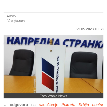
Izvor:
Vranjenews
29.05.2023 10:58
Foto Vranje News
U
odgovoru
na
saopštenje
Pokreta Srbija centar