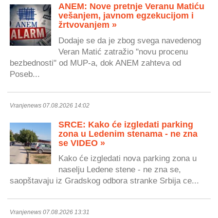
ANEM: Nove pretnje Veranu Matiću
vešanjem, javnom egzekucijom i
žrtvovanjem »
Dodaje se da je zbog svega navedenog
Veran Matić zatražio "novu procenu
bezbednosti" od MUP-a, dok ANEM zahteva od
Poseb...
Vranjenews 07.08.2026 14:02
SRCE: Kako će izgledati parking
zona u Ledenim stenama - ne zna
se VIDEO »
Kako će izgledati nova parking zona u
naselju Ledene stene - ne zna se,
saopštavaju iz Gradskog odbora stranke Srbija ce...
Vranjenews 07.08.2026 13:31