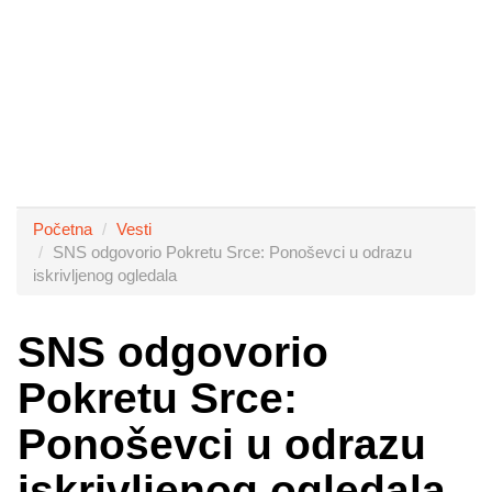
Početna
Vesti
SNS odgovorio Pokretu Srce: Ponoševci u odrazu
iskrivljenog ogledala
SNS odgovorio
Pokretu Srce:
Ponoševci u odrazu
iskrivljenog ogledala