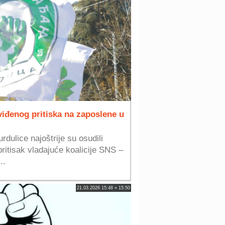
iđenog pritiska na zaposlene u
rdulice najoštrije su osudili
itisak vladajuće koalicije SNS –
..
21.03.2026 15:48 » 15:50