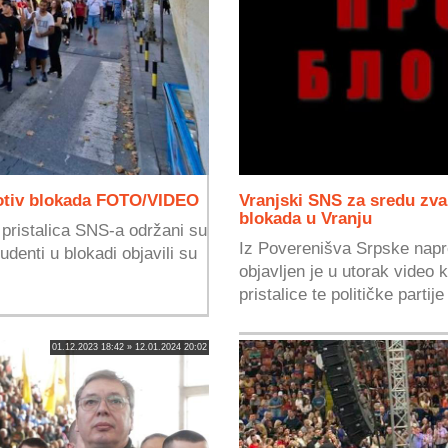
otiv blokada FOTO/VIDEO
Vranjski SNS za sredu zva
blokada u Vranju
i pristalica SNS-a održani su
Iz Poverenišva Srpske napr
udenti u blokadi objavili su
objavljen je u utorak video 
pristalice te političke partije
01.12.2023 18:42 » 12.01.2024 20:02