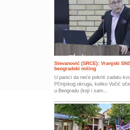
Stevanović (SRCE): Vranjski SNS
beogradski miting
U panici da neće pokriti zadatu kvot
Pčinjskog okruga, koliko Vučić oče
u Beogradu (koji i sam...