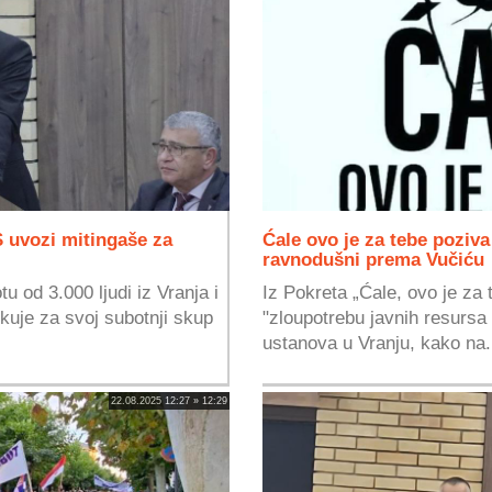
 uvozi mitingaše za
Ćale ovo je za tebe poziv
ravnodušni prema Vučiću
u od 3.000 ljudi iz Vranja i
Iz Pokreta „Ćale, ovo je za t
kuje za svoj subotnji skup
"zloupotrebu javnih resursa 
ustanova u Vranju, kako na.
22.08.2025 12:27 » 12:29