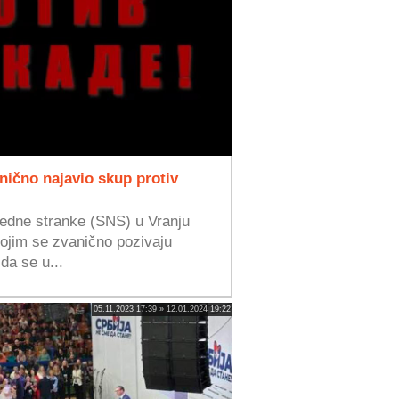
nično najavio skup protiv
edne stranke (SNS) u Vranju
kojim se zvanično pozivaju
 da se u...
05.11.2023 17:39 » 12.01.2024 19:22