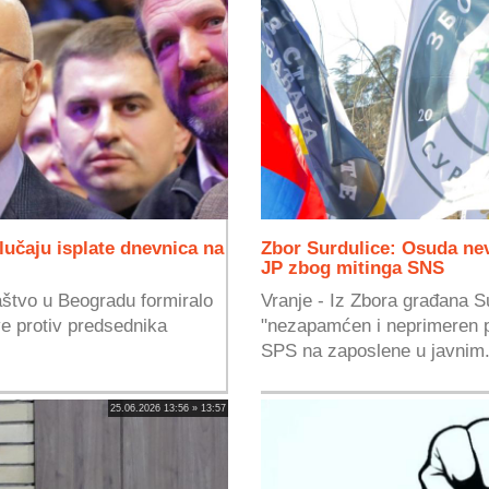
lučaju isplate dnevnica na
Zbor Surdulice: Osuda nev
JP zbog mitinga SNS
aštvo u Beogradu formiralo
Vranje - Iz Zbora građana Su
e protiv predsednika
"nezapamćen i neprimeren pr
SPS na zaposlene u javnim.
25.06.2026 13:56 » 13:57