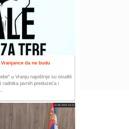
a Vranjance da ne budu
ebe“ u Vranju najoštrije su osudili
i radnika javnih preduzeća i
..
22.08.2025 10:22