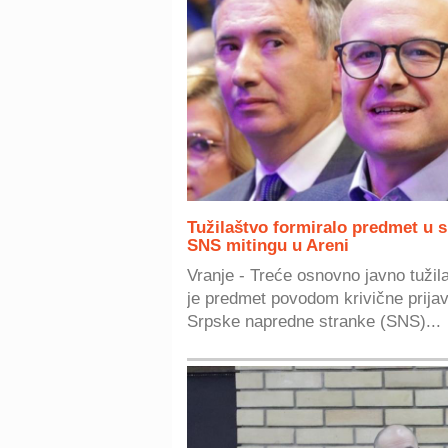
Tužilaštvo formiralo predmet u s
SNS mitingu u Areni
Vranje - Treće osnovno javno tužil
je predmet povodom krivične prijav
Srpske napredne stranke (SNS)...