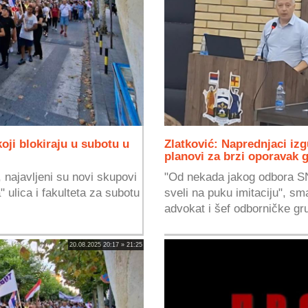
koji blokiraju u subotu u
Zlatković: Naprednjaci izg
planovi za brzi oporavak 
 najavljeni su novi skupovi
"Od nekada jakog odbora SN
 ulica i fakulteta za subotu
sveli na puku imitaciju", sma
advokat i šef odborničke gru
20.08.2025 20:17 » 21:25