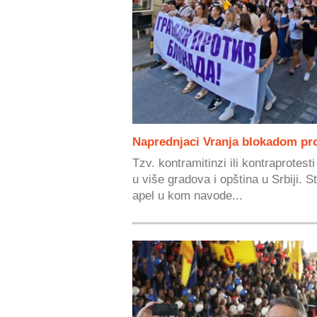
Naprednjaci Vranja blokadom pr
Tzv. kontramitinzi ili kontraprotest
u više gradova i opština u Srbiji. St
apel u kom navode...