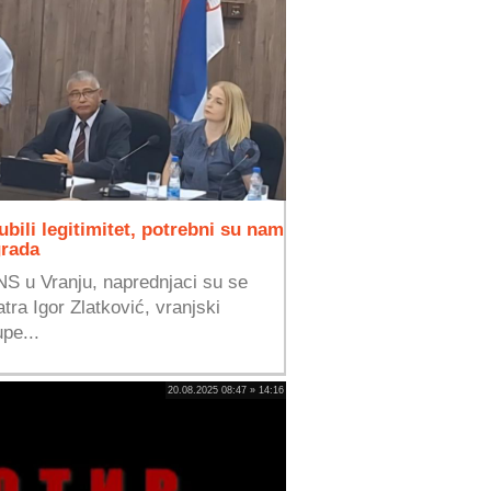
ubili legitimitet, potrebni su nam
grada
S u Vranju, naprednjaci su se
tra Igor Zlatković, vranjski
pe...
20.08.2025 08:47 » 14:16