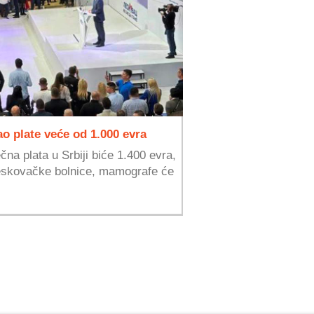
 plate veće od 1.000 evra
na plata u Srbiji biće 1.400 evra,
leskovačke bolnice, mamografe će