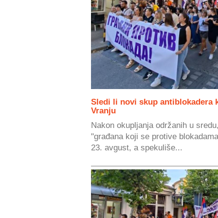
Sledi li novi skup antiblokadera 
Vranju
Nakon okupljanja održanih u sredu,
"građana koji se protive blokadama"
23. avgust, a spekuliše...