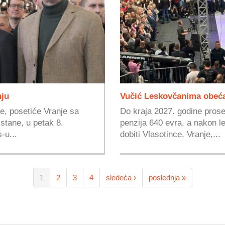
nju
Vučić Leskovčanima obećao
e, posetiće Vranje sa
Do kraja 2027. godine proseč
stane, u petak 8.
penzija 640 evra, a nakon 
-u...
dobiti Vlasotince, Vranje,...
1
2
3
4
sledeća ›
poslednja »