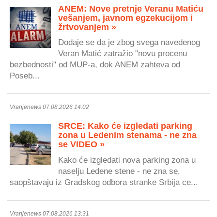
ANEM: Nove pretnje Veranu Matiću
vešanjem, javnom egzekucijom i
žrtvovanjem »
Dodaje se da je zbog svega navedenog
Veran Matić zatražio "novu procenu
bezbednosti" od MUP-a, dok ANEM zahteva od
Poseb...
Vranjenews 07.08.2026 14:02
SRCE: Kako će izgledati parking
zona u Ledenim stenama - ne zna
se VIDEO »
Kako će izgledati nova parking zona u
naselju Ledene stene - ne zna se,
saopštavaju iz Gradskog odbora stranke Srbija ce...
Vranjenews 07.08.2026 13:31