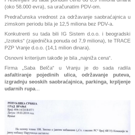
(oko 58.000 evra), sa uračunatim PDV-om.
Predračunska vrednost za održavanje saobraćajnica u
zimskom periodu bila je 12,5 miliona bez PDV-a.
Konkutrenti su tada bili IG Sistem d.o.o. i beogradski
„Izoteks“ (zajednička ponuda od 7,9 miliona), te TRACE
PZP Vranje d.o.o. (14,1 milion dinara).
Osnovni kriterijum takođe je bila „najniža cena“.
Firma „Saba Belča“ u Vranju je do sada radila
asfaltiranje pojedinih ulica, održavanje puteva,
izgradnju seoskih saobraćajnica, parkinga, krpljenje
udarnih rupa
...