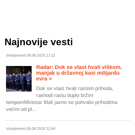
Najnovije vesti
Vranjenews 08.08.2026 13:11
Radar: Dok se vlast hvali viškom,
manjak u državnoj kasi milijardu
evra »
Dok se vlast hvali rastom prihoda,
rashodi rastu duplo bržim
tempomMinistar Mali javno se pohvalio prihodima
većim od pl...
Vranjenews 08.08.2026 12:40