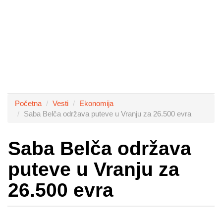
Početna
Vesti
Ekonomija
Saba Belča održava puteve u Vranju za 26.500 evra
Saba Belča održava
puteve u Vranju za
26.500 evra