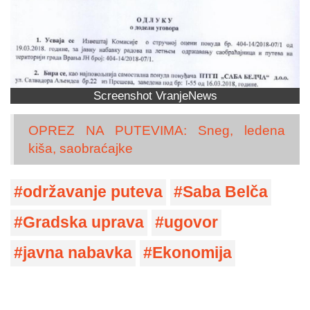
Screenshot VranjeNews
OPREZ NA PUTEVIMA: Sneg, ledena
kiša, saobraćajke
održavanje puteva
Saba Belča
Gradska uprava
ugovor
javna nabavka
Ekonomija