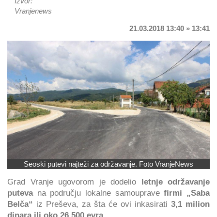
Izvor:
Vranjenews
21.03.2018 13:40 » 13:41
Seoski putevi najteži za održavanje. Foto VranjeNews
Grad Vranje ugovorom je dodelio
letnje održavanje
puteva
na području lokalne samouprave
firmi „Saba
Belča“
iz Preševa, za šta će ovi inkasirati
3,1 milion
dinara ili oko 26.500 evra
.