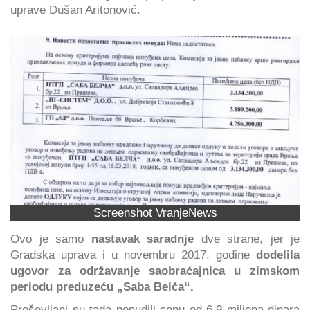
uprave Dušan Aritonović.
Screenshot VranjeNews
Ovo je samo
nastavak saradnje
dve strane, jer je
Gradska uprava i u novembru 2017. godine
dodelila
ugovor za održavanje saobraćajnica u zimskom
periodu preduzeću „Saba Belča“.
Preševljani su tada ponudili cenu od 6,9 miliona dinara