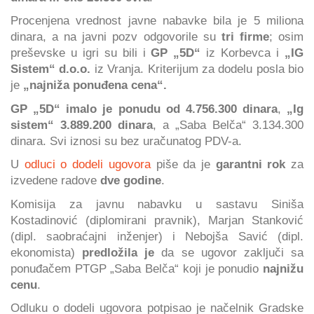
Procenjena vrednost javne nabavke bila je 5 miliona
dinara, a na javni pozv odgovorile su
tri firme
; osim
preševske u igri su bili i
GP „5D“
iz Korbevca i
„IG
Sistem“ d.o.o.
iz Vranja. Kriterijum za dodelu posla bio
je
„najniža ponuđena cena“.
GP „5D“ imalo je ponudu od 4.756.300 dinara
,
„Ig
sistem“ 3.889.200 dinara
, a „Saba Belča“ 3.134.300
dinara. Svi iznosi su bez uračunatog PDV-a.
U
odluci o dodeli ugovora
piše da je
garantni rok
za
izvedene radove
dve godine
.
Komisija za javnu nabavku u sastavu Siniša
Kostadinović (diplomirani pravnik), Marjan Stanković
(dipl. saobraćajni inženjer) i Nebojša Savić (dipl.
ekonomista)
predložila je
da se ugovor zaključi sa
ponuđačem PTGP „Saba Belča“ koji je ponudio
najnižu
cenu
.
Odluku o dodeli ugovora potpisao je načelnik Gradske