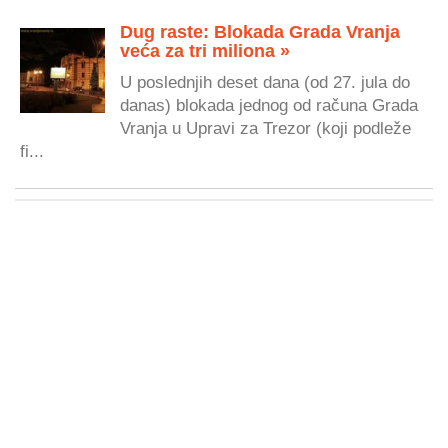
Dug raste: Blokada Grada Vranja
veća za tri miliona »
U poslednjih deset dana (od 27. jula do
danas) blokada jednog od računa Grada
Vranja u Upravi za Trezor (koji podleže
fi...