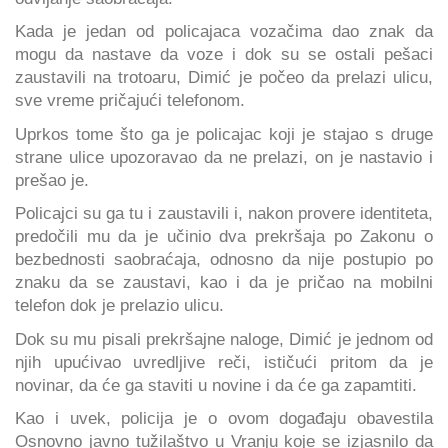
Kada je jedan od policajaca vozačima dao znak da
mogu da nastave da voze i dok su se ostali pešaci
zaustavili na trotoaru, Dimić je počeo da prelazi ulicu,
sve vreme pričajući telefonom.
Uprkos tome što ga je policajac koji je stajao s druge
strane ulice upozoravao da ne prelazi, on je nastavio i
prešao je.
Policajci su ga tu i zaustavili i, nakon provere identiteta,
predočili mu da je učinio dva prekršaja po Zakonu o
bezbednosti saobraćaja, odnosno da nije postupio po
znaku da se zaustavi, kao i da je pričao na mobilni
telefon dok je prelazio ulicu.
Dok su mu pisali prekršajne naloge, Dimić je jednom od
njih upućivao uvredljive reči, ističući pritom da je
novinar, da će ga staviti u novine i da će ga zapamtiti.
Kao i uvek, policija je o ovom događaju obavestila
Osnovno javno tužilaštvo u Vranju koje se izjasnilo da