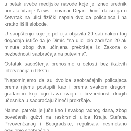
u petak uveče medijske navode koje je izneo urednik
portala Vranje News i novinar Dejan Dimić da su ga u
četvrtak na ulici fizički napala dvojica policajaca i na
kratko lišili slobode.
U saopštenju koje je policija objavila 29 sati nakon tog
događaja ističe da je Dimić "na ulici bio zadržan 20-ak
minuta zbog dva učinjena prekršaja iz Zakona o
bezbednosti saobraćaja na putevima".
Ostatak saopštenja prenosimo u celosti bez ikakvih
intervencija u tekstu.
"Napominjemo da su dvojica saobraćajnih policajaca
prema njemu postupili kao i prema svakom drugom
građaninu koji ugrožava svoju i bezbednost drugih
učesnika u saobraćaju čineći prekršaje.
Naime, patrola je juče kao i svakog radnog dana, zbog
povećanih gužvi na raskrsnici ulica Kralja Stefana
Prvovenčanog i Beogradske, regulisala nesmetano
odvijanje saobraćaja.