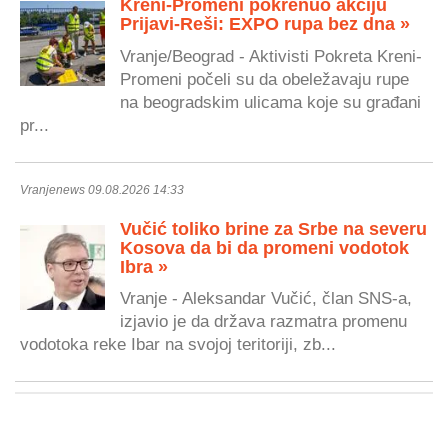
Kreni-Promeni pokrenuo akciju
Prijavi-Reši: EXPO rupa bez dna »
Vranje/Beograd - Aktivisti Pokreta Kreni-
Promeni počeli su da obeležavaju rupe
na beogradskim ulicama koje su građani
pr...
Vranjenews 09.08.2026 14:33
Vučić toliko brine za Srbe na severu
Kosova da bi da promeni vodotok
Ibra »
Vranje - Aleksandar Vučić, član SNS-a,
izjavio je da država razmatra promenu
vodotoka reke Ibar na svojoj teritoriji, zb...