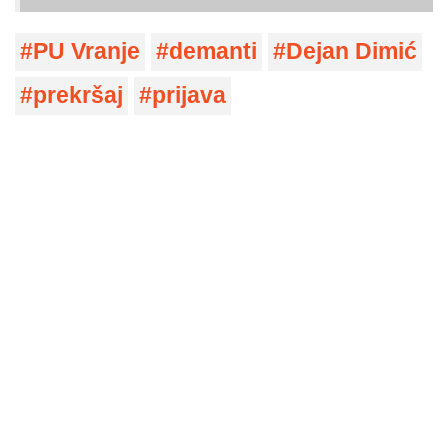
PU Vranje
demanti
Dejan Dimić
prekršaj
prijava