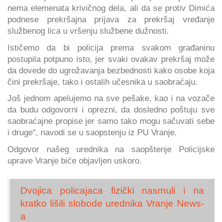
nema elemenata krivičnog dela, ali da se protiv Dimića
podnese prekršajna prijava za prekršaj vređanje
službenog lica u vršenju službene dužnosti.
Ističemo da bi policija prema svakom građaninu
postupila potpuno isto, jer svaki ovakav prekršaj može
da dovede do ugrožavanja bezbednosti kako osobe koja
čini prekršaje, tako i ostalih učesnika u saobraćaju.
Još jednom apelujemo na sve pešake, kao i na vozače
da budu odgovorni i oprezni, da dosledno poštuju sve
saobraćajne propise jer samo tako mogu sačuvati sebe
i druge", navodi se u saopstenju iz PU Vranje.
Odgovor našeg urednika na saopštenje Policijske
uprave Vranje biće objavljen uskoro.
Dvojica policajaca fizički nasrnuli i na
kratko lišili slobode urednika Vranje News-
a