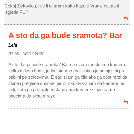
Cekaj Zivkovicu, nije li te sram kako kazu u Vranje na sta ti
izgleda PU?
A sto da ga bude sramota? Bar
Lela
01:59 |
06.03.2022
A sto da ga bude sramota? Bar na ovom mestu ima kamera
kolko ti dusa hoce, jedna sigurno radi i istina je na njoj, ni po
babi ni po stricevima. E sad sram ga bilo ako ga opet mrzi da
skine i pregleda snimke, jer iz iskustva znam da kamere ne
voli, zato po policijskim stanicama kamere sluze samo
paucima da pletu mreze.