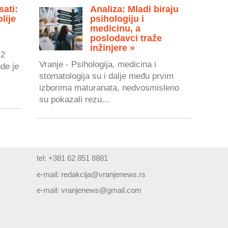
sati:
Analiza: Mladi biraju
lije
psihologiju i
medicinu, a
poslodavci traže
inžinjere »
12
Vranje - Psihologija, medicina i
gde je
stomatologija su i dalje među prvim
izborima maturanata, nedvosmisleno
su pokazali rezu...
tel: +381 62 851 8881
e-mail:
redakcija@vranjenews.rs
e-mail:
vranjenews@gmail.com