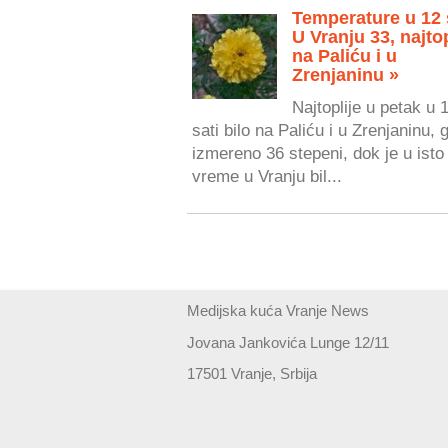
Temperature u 12 
U Vranju 33, najtop
na Paliću i u
Zrenjaninu »
Najtoplije u petak u 
sati bilo na Paliću i u Zrenjaninu, 
izmereno 36 stepeni, dok je u isto
vreme u Vranju bil...
Medijska kuća Vranje News
Jovana Jankovića Lunge 12/11
17501 Vranje, Srbija