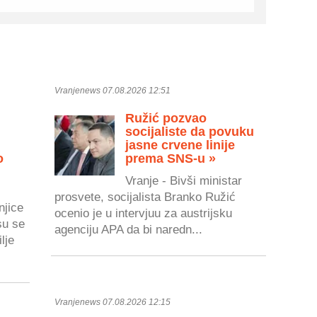
Vranjenews 07.08.2026 12:51
Ružić pozvao
socijaliste da povuku
jasne crvene linije
o
prema SNS-u »
Vranje - Bivši ministar
prosvete, socijalista Branko Ružić
njice
ocenio je u intervjuu za austrijsku
su se
agenciju APA da bi naredn...
lje
Vranjenews 07.08.2026 12:15