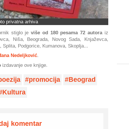
to privatna arhiva
rnik stiglo je
više od 180 pesama 72 autora
iz
kovca, Niša, Beograda, Novog Sada, Knjaževca,
 Splita, Podgorice, Kumanova, Skoplja...
đana Nedeljković
.
o
izdavanje ove knjige.
poezija
promocija
Beograd
Kultura
daj komentar