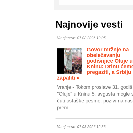
Najnovije vesti
Vranjenews 07.08.2026 13:05
Govor mržnje na
obeležavanju
godišnjice Oluje u
Kninu: Drinu ćem
pregaziti, a Srbiju
zapaliti »
Vranje - Tokom proslave 31. godiš
"Oluje" u Kninu 5. avgusta mogle 
čuti ustaške pesme, pozivi na nasi
prem...
Vranjenews 07.08.2026 12:33