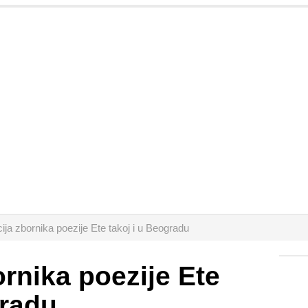
ja zbornika poezije Ete takoj i u Beogradu
rnika poezije Ete
gradu