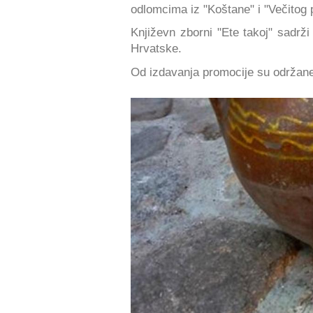
odlomcima iz "Koštane" i "Večitog 
Književn zborni "Ete takoj" sadrži
Hrvatske.
Od izdavanja promocije su održan