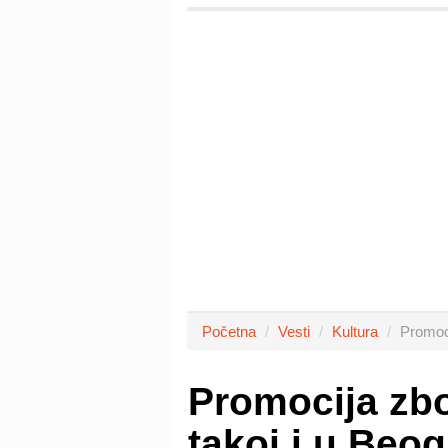
Početna
Vesti
Kultura
Promoci
Promocija zbo
takoj i u Beo