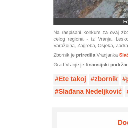
Fo
Na raspisani konkurs za ovaj zbo
celog regiona - iz Vranja, Les
Varaždina, Zagreba, Osjeka, Zadra,
Zbornik je
priredila
Vranjanka
Sla
Grad Vranje je
finansijski podrža
Ete takoj
zbornik
Slađana Nedeljković
Do