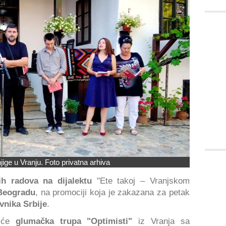
ige u Vranju. Foto privatna arhiva
ih radova na dijalektu
"Ete takoj – Vranjskom
 Beogradu
, na promociji koja je zakazana za petak
vnika Srbije
.
piće
glumačka trupa "Optimisti"
iz Vranja sa