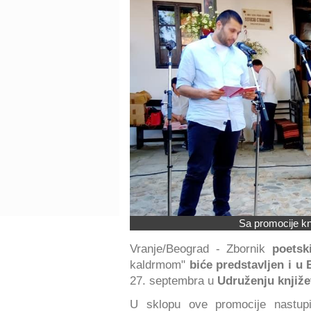
Sa promocije knj
Vranje/Beograd - Zbornik
poetsk
kaldrmom"
biće predstavljen i u
27. septembra u
Udruženju knjiže
U sklopu ove promocije nastu