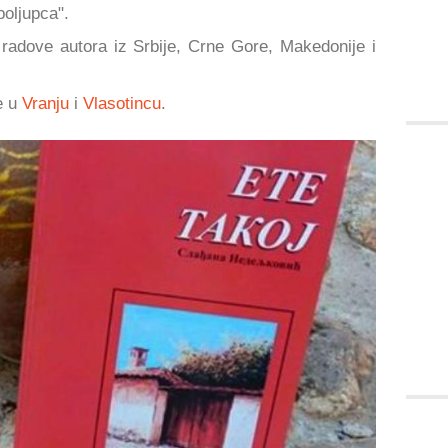
poljupca".
 radove autora iz Srbije, Crne Gore, Makedonije i
e u
Vranju
i
Vlasotincu
.