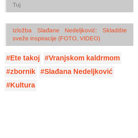
Tuj
Izložba Slađane Nedeljković: Skladište
sveže inspiracije (FOTO, VIDEO)
Ete takoj
Vranjskom kaldrmom
zbornik
Slađana Nedeljković
Kultura