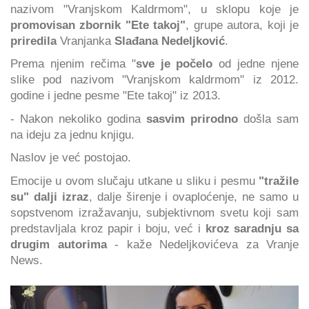
nazivom "Vranjskom Kaldrmom", u sklopu koje je
promovisan zbornik "Ete takoj"
, grupe autora, koji je
priredila
Vranjanka
Slađana Nedeljković
.
Prema njenim rečima "
sve je počelo
od jedne njene
slike pod nazivom "Vranjskom kaldrmom" iz 2012.
godine i jedne pesme "Ete takoj" iz 2013.
- Nakon nekoliko godina
sasvim prirodno
došla sam
na ideju za jednu knjigu.
Naslov je već postojao.
Emocije u ovom slučaju utkane u sliku i pesmu
"tražile
su" dalji izraz
, dalje širenje i ovaploćenje, ne samo u
sopstvenom izražavanju, subjektivnom svetu koji sam
predstavljala kroz papir i boju, već i
kroz saradnju sa
drugim autorima
- kaže Nedeljkovićeva za Vranje
News.