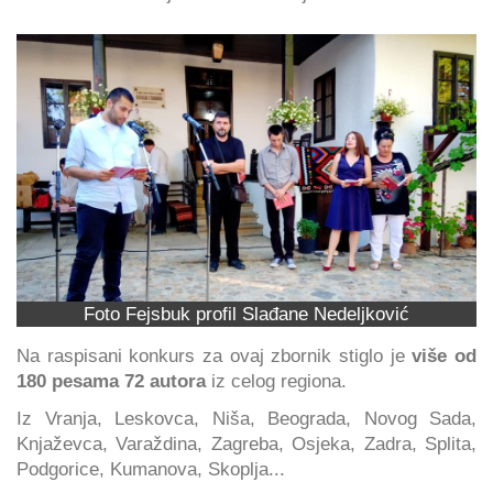
Foto Fejsbuk profil Slađane Nedeljković
Na raspisani konkurs za ovaj zbornik stiglo je
više od
180 pesama 72 autora
iz celog regiona.
Iz Vranja, Leskovca, Niša, Beograda, Novog Sada,
Knjaževca, Varaždina, Zagreba, Osjeka, Zadra, Splita,
Podgorice, Kumanova, Skoplja...