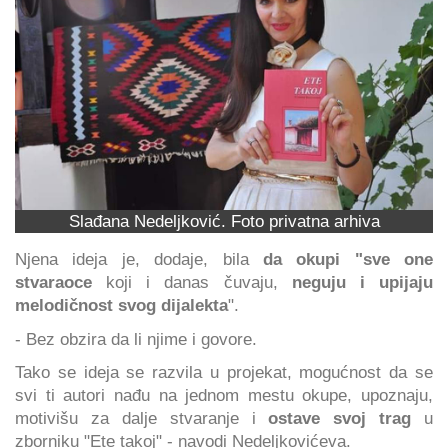
Slađana Nedeljković. Foto privatna arhiva
Njena ideja je, dodaje, bila
da okupi "sve one
stvaraoce
koji i danas čuvaju,
neguju i upijaju
melodičnost svog dijalekta
".
- Bez obzira da li njime i govore.
Tako se ideja se razvila u projekat, mogućnost da se
svi ti autori nađu na jednom mestu okupe, upoznaju,
motivišu za dalje stvaranje i
ostave svoj trag
u
zborniku "Ete takoj" - navodi Nedeljkovićeva.