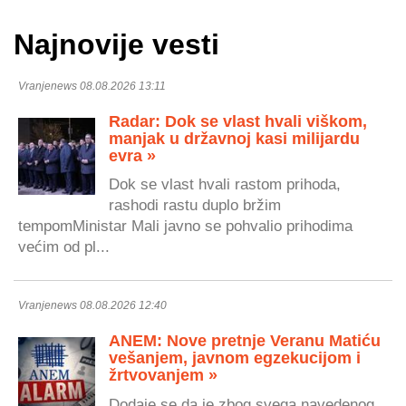
Najnovije vesti
Vranjenews 08.08.2026 13:11
Radar: Dok se vlast hvali viškom,
manjak u državnoj kasi milijardu
evra »
Dok se vlast hvali rastom prihoda,
rashodi rastu duplo bržim
tempomMinistar Mali javno se pohvalio prihodima
većim od pl...
Vranjenews 08.08.2026 12:40
ANEM: Nove pretnje Veranu Matiću
vešanjem, javnom egzekucijom i
žrtvovanjem »
Dodaje se da je zbog svega navedenog