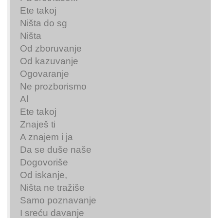
Ete takoj
Ništa do sg
Ništa
Od zboruvanje
Od kazuvanje
Ogovaranje
Ne prozborismo
Al
Ete takoj
Znaješ ti
A znajem i ja
Da se duše naše
Dogovoriše
Od iskanje,
Ništa ne tražiše
Samo poznavanje
I sreću davanje