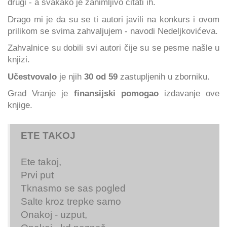
drugi - a svakako je zanimljivo čitati ih.
Drago mi je da su se ti autori javili na konkurs i ovom
prilikom se svima zahvaljujem - navodi Nedeljkovićeva.
Zahvalnice su dobili svi autori čije su se pesme našle u
knjizi.
Učestvovalo
je njih
30 od 59
zastupljenih u zborniku.
Grad Vranje je
finansijski pomogao
izdavanje ove
knjige.
ETE TAKOJ
Ete takoj,
Prvi put
Tknasmo se sas pogled
Salte kroz trepke samo
Onakoj - uzput,