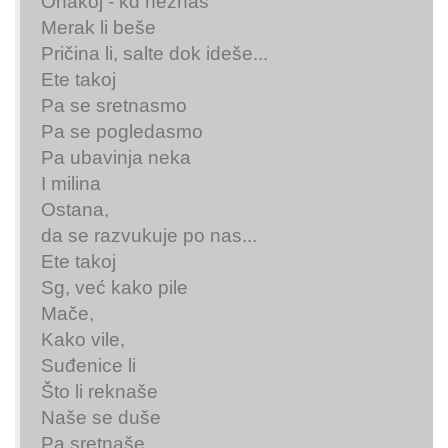
Onakoj - kd neznaš
Merak li beše
Pričina li, salte dok ideše...
Ete takoj
Pa se sretnasmo
Pa se pogledasmo
Pa ubavinja neka
I milina
Ostana,
da se razvukuje po nas...
Ete takoj
Sg, već kako pile
Mače,
Kako vile,
Suđenice li
Što li reknaše
Naše se duše
Pa sretnaše...