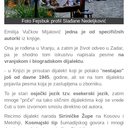
Foto Fejsbuk profil Slađane Nedeljković
Emilija Vučkov Mijatović
jedna je od specifičnih
autorki
iz knjige.
Ona je rođena u Vranju, a zatim je život odveo u Zadar,
pa je shodno tom iskustvu napisala pesme
na
vranjskom i biogradskom dijalektu.
- u Knjizi je prisutan dijalekt koji je polako "
nestajao"
još od davne 1945.
godine, ali se na tom dijalektu
pojavila pesma koja je zastupljena u zborniku.
To je stari
osječki jezik tzv. esekerski jezik
, zatim
mnoge "priče" na tako sličnim dijalektima koji se vrede
čuti u tom izvornom smislu direktno od autora.
Recimo dijalekt naroda
Siriničke Župe
na Kosovu i
Metohiji,
Kosmajski tip
šumadijskog govora i mnogi