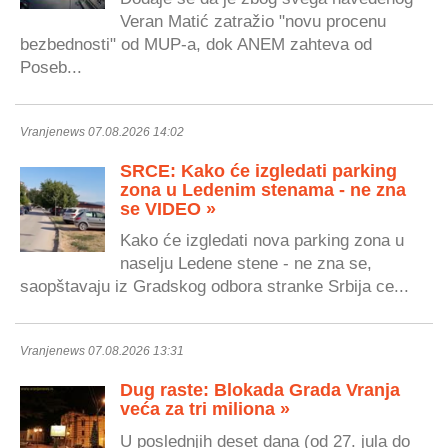
Veran Matić zatražio "novu procenu
bezbednosti" od MUP-a, dok ANEM zahteva od
Poseb...
Vranjenews 07.08.2026 14:02
SRCE: Kako će izgledati parking
zona u Ledenim stenama - ne zna
se VIDEO »
Kako će izgledati nova parking zona u
naselju Ledene stene - ne zna se,
saopštavaju iz Gradskog odbora stranke Srbija ce...
Vranjenews 07.08.2026 13:31
Dug raste: Blokada Grada Vranja
veća za tri miliona »
U poslednjih deset dana (od 27. jula do