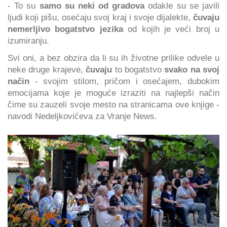
- To su
samo su neki od gradova
odakle su se javili
ljudi koji pišu, osećaju svoj kraj i svoje dijalekte,
čuvaju
nemerljivo bogatstvo jezika
od kojih je veći broj u
izumiranju.
Svi oni, a bez obzira da li su ih životne prilike odvele u
neke druge krajeve,
čuvaju
to bogatstvo
svako na svoj
način
- svojim stilom, pričom i osećajem, dubokim
emocijama koje je moguće izraziti na najlepši način
čime su zauzeli svoje mesto na stranicama ove knjige -
navodi Nedeljkovićeva za Vranje News.