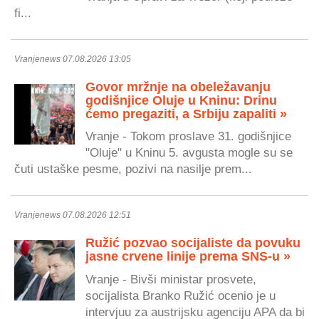
fi...
Vranjenews 07.08.2026 13:05
Govor mržnje na obeležavanju
godišnjice Oluje u Kninu: Drinu
ćemo pregaziti, a Srbiju zapaliti »
Vranje - Tokom proslave 31. godišnjice
"Oluje" u Kninu 5. avgusta mogle su se
čuti ustaške pesme, pozivi na nasilje prem...
Vranjenews 07.08.2026 12:51
Ružić pozvao socijaliste da povuku
jasne crvene linije prema SNS-u »
Vranje - Bivši ministar prosvete,
socijalista Branko Ružić ocenio je u
intervjuu za austrijsku agenciju APA da bi