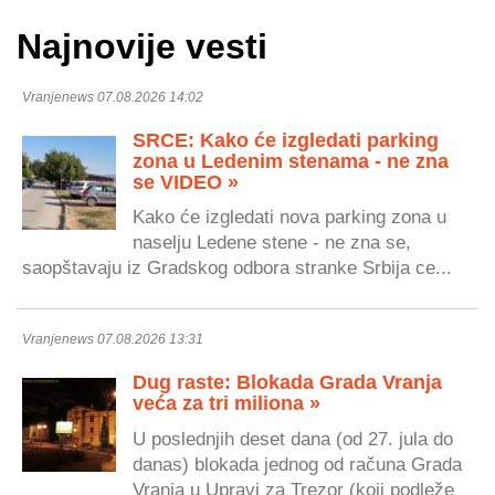
Najnovije vesti
Vranjenews 07.08.2026 14:02
SRCE: Kako će izgledati parking
zona u Ledenim stenama - ne zna
se VIDEO »
Kako će izgledati nova parking zona u
naselju Ledene stene - ne zna se,
saopštavaju iz Gradskog odbora stranke Srbija ce...
Vranjenews 07.08.2026 13:31
Dug raste: Blokada Grada Vranja
veća za tri miliona »
U poslednjih deset dana (od 27. jula do
danas) blokada jednog od računa Grada
Vranja u Upravi za Trezor (koji podleže