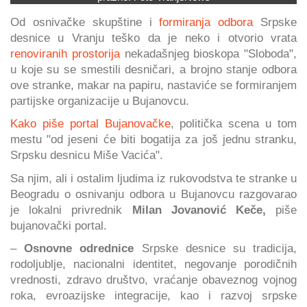
Od osnivačke skupštine i
formiranja odbora
Srpske
desnice u Vranju teško da je neko i otvorio vrata
renoviranih prostorija
nekadašnjeg bioskopa "Sloboda",
u koje su se smestili desničari, a brojno stanje odbora
ove stranke, makar na papiru, nastaviće se formiranjem
partijske organizacije u Bujanovcu.
Kako piše portal Bujanovačke
, politička scena u tom
mestu "od jeseni će biti bogatija za još jednu stranku,
Srpsku desnicu Miše Vacića".
Sa njim, ali i ostalim ljudima iz rukovodstva te stranke u
Beogradu o osnivanju odbora u Bujanovcu razgovarao
je lokalni privrednik
Milan Jovanović Keče,
piše
bujanovački portal.
–
Osnovne odrednice
Srpske desnice su tradicija,
rodoljublje, nacionalni identitet, negovanje porodičnih
vrednosti, zdravo društvo, vraćanje obaveznog vojnog
roka, evroazijske integracije, kao i razvoj srpske