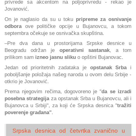
privrede sa akcentom na poljoprivredu - rekao je
Jovanović.
On je naglasio da su u toku
pripreme za osnivanje
odbora
ove političke opcije u Bujanovcu, a tokom
septembra očekuje se osnivačka skupština.
–Pre dva dana u prostorijama Srpske desnice u
Beogradu održan je
operativni sastanak
, a tom
prilikom sam
izneo
jasnu sliku
o opštini Bujanovac.
Jedan od prioritetnih zadataka je
opstanak Srba
i
poboljšanje položaja našeg naroda u ovom delu Srbije -
otkrio je Jovanović.
Prema njegovim rečima, dogovoreno je "
da se izradi
posebna strategija
za opstanak Srba u Bujanovcu, ali i
Bujanovca u Srbiji", za koji će Srpska desnica "
tražiti
poverenje građana"
.
Srpska desnica od četvrtka zvanično u