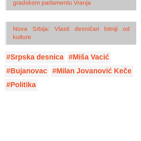
gradskom parlamentu Vranja
Nova Srbija: Vlasti desničari bitniji od
kulture
Srpska desnica
Miša Vacić
Bujanovac
Milan Jovanović Keče
Politika