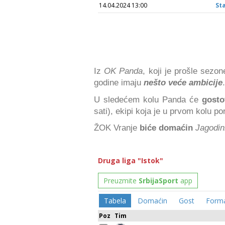
Iz
OK Panda
, koji je prošle sezone
godine imaju
nešto veće ambicije
.
U sledećem kolu Panda će
gosto
sati), ekipi koja je u prvom kolu p
ŽOK Vranje
biće domaćin
Jagodin