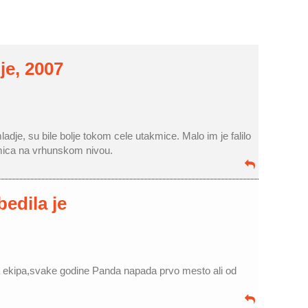
je, 2007
ladje, su bile bolje tokom cele utakmice. Malo im je falilo
mica na vrhunskom nivou.
edila je
ja ekipa,svake godine Panda napada prvo mesto ali od