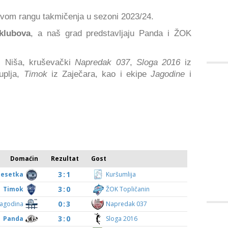
ovom rangu takmičenja u sezoni 2023/24.
klubova
, a naš grad predstavljaju Panda i ŽOK
z Niša, kruševački
Napredak 037
,
Sloga 2016
iz
uplja,
Timok
iz Zaječara, kao i ekipe
Jagodine
i