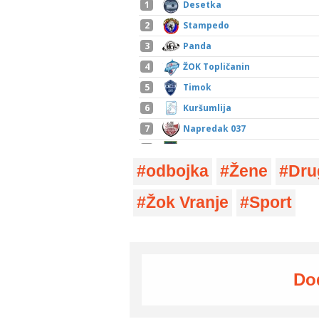
odbojka
Žene
Drug
Žok Vranje
Sport
Do