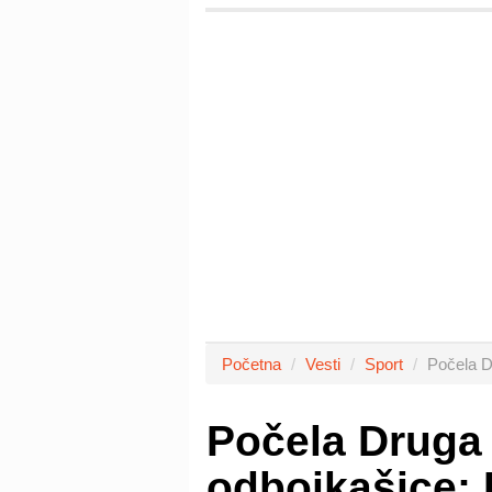
Početna
Vesti
Sport
Počela D
Počela Druga 
odbojkašice: 