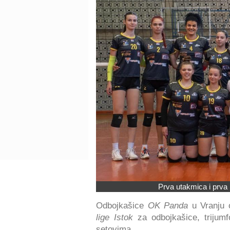
Prva utakmica i prva
Odbojkašice
OK Panda
u Vranju 
lige Istok
za odbojkašice, triju
setovima.