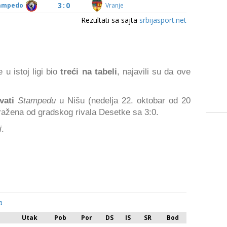
 u istoj ligi bio
treći na tabeli
, najavili su da ove
vati
Stampedu
u Nišu (nedelja 22. oktobar od 20
oražena od gradskog rivala Desetke sa 3:0.
i
.