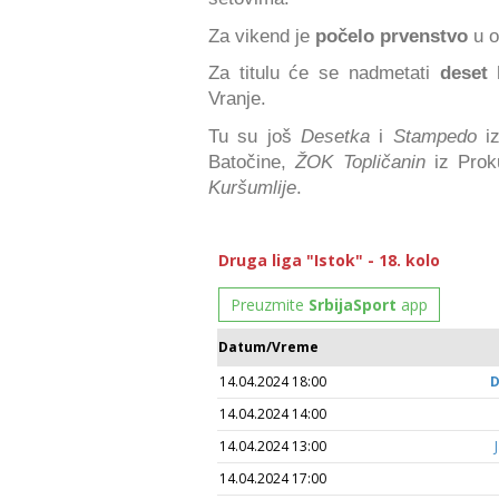
Za vikend je
počelo prvenstvo
u 
Za titulu će se nadmetati
deset 
Vranje.
Tu su još
Desetka
i
Stampedo
i
Batočine,
ŽOK Topličanin
iz Prok
Kuršumlije
.