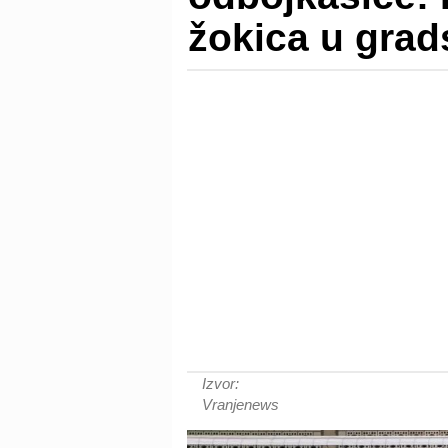
žokica u grad
Izvor:
Vranjenews