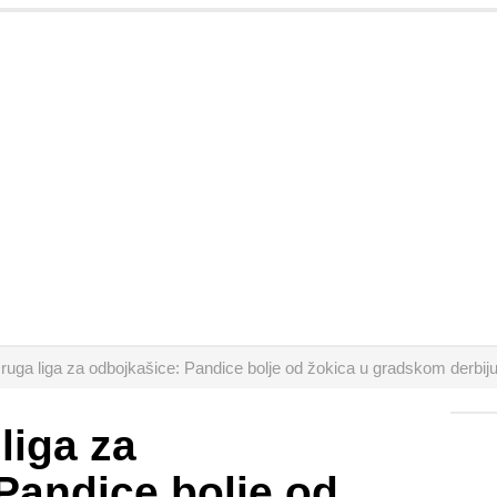
ruga liga za odbojkašice: Pandice bolje od žokica u gradskom derbij
liga za
Pandice bolje od