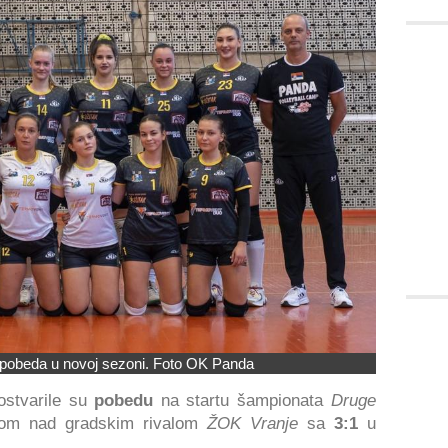
 pobeda u novoj sezoni. Foto OK Panda
ostvarile su
pobedu
na startu šampionata
Druge
mfom nad gradskim rivalom
ŽOK Vranje
sa
3:1
u