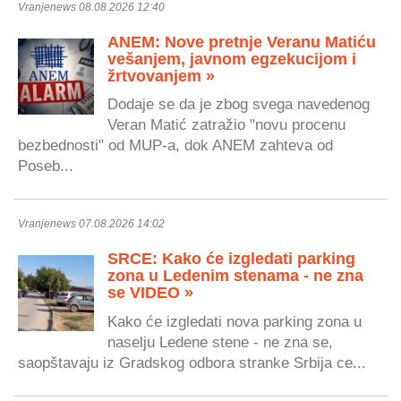
Vranjenews 08.08.2026 12:40
ANEM: Nove pretnje Veranu Matiću
vešanjem, javnom egzekucijom i
žrtvovanjem »
Dodaje se da je zbog svega navedenog
Veran Matić zatražio "novu procenu
bezbednosti" od MUP-a, dok ANEM zahteva od
Poseb...
Vranjenews 07.08.2026 14:02
SRCE: Kako će izgledati parking
zona u Ledenim stenama - ne zna
se VIDEO »
Kako će izgledati nova parking zona u
naselju Ledene stene - ne zna se,
saopštavaju iz Gradskog odbora stranke Srbija ce...