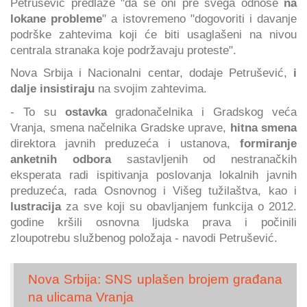
Petrušević predlaže "da se oni pre svega odnose
na
lokane probleme
" a istovremeno "dogovoriti i davanje
podrške zahtevima koji će biti usaglašeni na nivou
centrala stranaka koje podržavaju proteste".
Nova Srbija i Nacionalni centar, dodaje Petrušević,
i
dalje insistiraju
na svojim zahtevima.
- To su
ostavka
gradonačelnika i Gradskog veća
Vranja, smena načelnika Gradske uprave,
hitna smena
direktora javnih preduzeća i ustanova,
formiranje
anketnih odbora
sastavljenih od nestranačkih
eksperata radi ispitivanja poslovanja lokalnih javnih
preduzeća, rada Osnovnog i Višeg tužilaštva, kao i
lustracija
za sve koji su obavljanjem funkcija o 2012.
godine kršili osnovna ljudska prava i počinili
zloupotrebu službenog položaja - navodi Petrušević.
Nova Srbija: SNS uplašen brojem građana
na ulicama Vranja