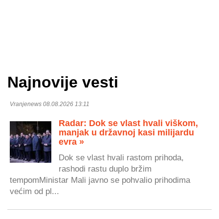
Najnovije vesti
Vranjenews 08.08.2026 13:11
Radar: Dok se vlast hvali viškom,
manjak u državnoj kasi milijardu
evra »
Dok se vlast hvali rastom prihoda,
rashodi rastu duplo bržim
tempomMinistar Mali javno se pohvalio prihodima
većim od pl...