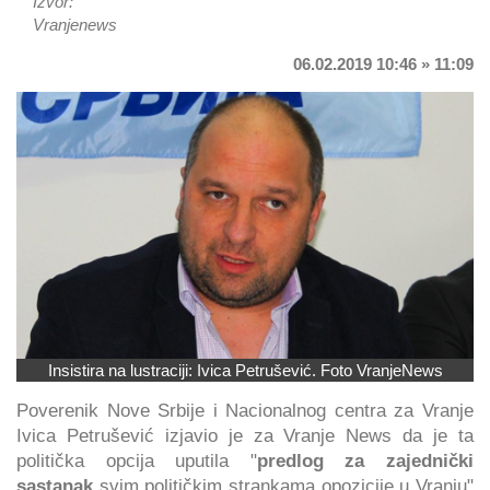
Izvor:
Vranjenews
06.02.2019 10:46 » 11:09
Insistira na lustraciji: Ivica Petrušević. Foto VranjeNews
Poverenik Nove Srbije i Nacionalnog centra za Vranje
Ivica Petrušević izjavio je za Vranje News da je ta
politička opcija uputila "
predlog za zajednički
sastanak
svim političkim strankama opozicije u Vranju"