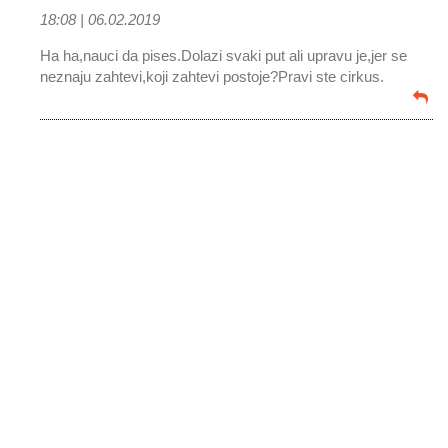
18:08 |
06.02.2019
Ha ha,nauci da pises.Dolazi svaki put ali upravu je,jer se
neznaju zahtevi,koji zahtevi postoje?Pravi ste cirkus.