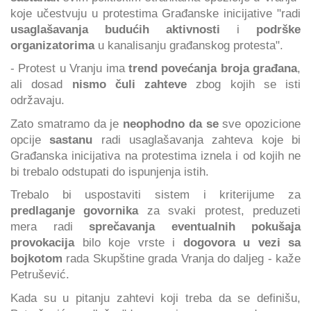
koje učestvuju u protestima Građanske inicijative "radi
usaglašavanja budućih aktivnosti
i
podrške
organizatorima
u kanalisanju građanskog protesta".
- Protest u Vranju ima
trend povećanja broja građana
,
ali dosad
nismo čuli zahteve
zbog kojih se isti
održavaju.
Zato smatramo da je
neophodno da se
sve opozicione
opcije
sastanu
radi usaglašavanja zahteva koje bi
Građanska inicijativa na protestima iznela i od kojih ne
bi trebalo odstupati do ispunjenja istih.
Trebalo bi uspostaviti sistem i kriterijume za
predlaganje govornika
za svaki protest, preduzeti
mera radi
sprečavanja eventualnih pokušaja
provokacija
bilo koje vrste i
dogovora u vezi sa
bojkotom
rada Skupštine grada Vranja do daljeg - kaže
Petrušević.
Kada su u pitanju zahtevi koji treba da se definišu,