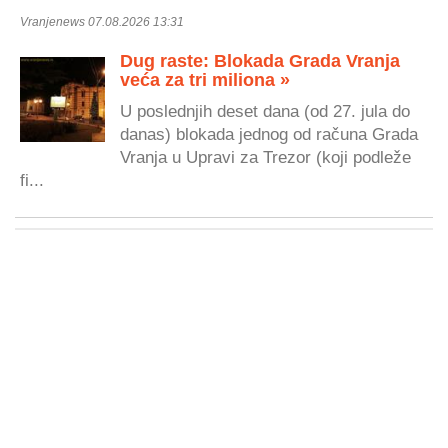
Vranjenews 07.08.2026 13:31
Dug raste: Blokada Grada Vranja
veća za tri miliona »
U poslednjih deset dana (od 27. jula do
danas) blokada jednog od računa Grada
Vranja u Upravi za Trezor (koji podleže
fi...