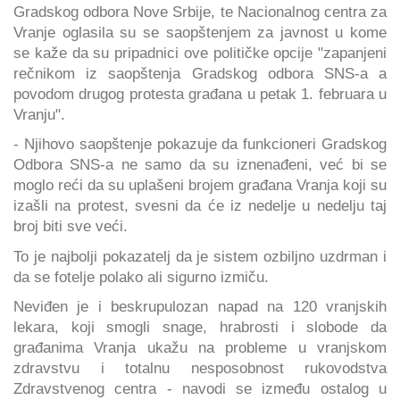
Gradskog odbora Nove Srbije, te Nacionalnog centra za
Vranje oglasila su se saopštenjem za javnost u kome
se kaže da su pripadnici ove političke opcije "zapanjeni
rečnikom iz saopštenja Gradskog odbora SNS-a a
povodom drugog protesta građana u petak 1. februara u
Vranju".
- Njihovo saopštenje pokazuje da funkcioneri Gradskog
Odbora SNS-a ne samo da su iznenađeni, već bi se
moglo reći da su uplašeni brojem građana Vranja koji su
izašli na protest, svesni da će iz nedelje u nedelju taj
broj biti sve veći.
To je najbolji pokazatelj da je sistem ozbiljno uzdrman i
da se fotelje polako ali sigurno izmiču.
Neviđen je i beskrupulozan napad na 120 vranjskih
lekara, koji smogli snage, hrabrosti i slobode da
građanima Vranja ukažu na probleme u vranjskom
zdravstvu i totalnu nesposobnost rukovodstva
Zdravstvenog centra - navodi se između ostalog u