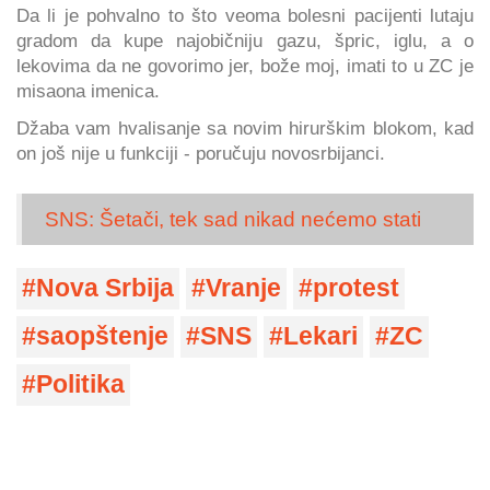
Da li je pohvalno to što veoma bolesni pacijenti lutaju
gradom da kupe najobičniju gazu, špric, iglu, a o
lekovima da ne govorimo jer, bože moj, imati to u ZC je
misaona imenica.
Džaba vam hvalisanje sa novim hirurškim blokom, kad
on još nije u funkciji - poručuju novosrbijanci.
SNS: Šetači, tek sad nikad nećemo stati
Nova Srbija
Vranje
protest
saopštenje
SNS
Lekari
ZC
Politika