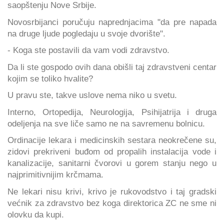
saopštenju Nove Srbije.
Novosrbijanci poručuju naprednjacima "da pre napada
na druge ljude pogledaju u svoje dvorište".
- Koga ste postavili da vam vodi zdravstvo.
Da li ste gospodo ovih dana obišli taj zdravstveni centar
kojim se toliko hvalite?
U pravu ste, takve uslove nema niko u svetu.
Interno, Ortopedija, Neurologija, Psihijatrija i druga
odeljenja na sve liče samo ne na savremenu bolnicu.
Ordinacije lekara i medicinskih sestara neokrečene su,
zidovi prekriveni buđom od propalih instalacija vode i
kanalizacije, sanitarni čvorovi u gorem stanju nego u
najprimitivnijim krčmama.
Ne lekari nisu krivi, krivo je rukovodstvo i taj gradski
većnik za zdravstvo bez koga direktorica ZC ne sme ni
olovku da kupi.