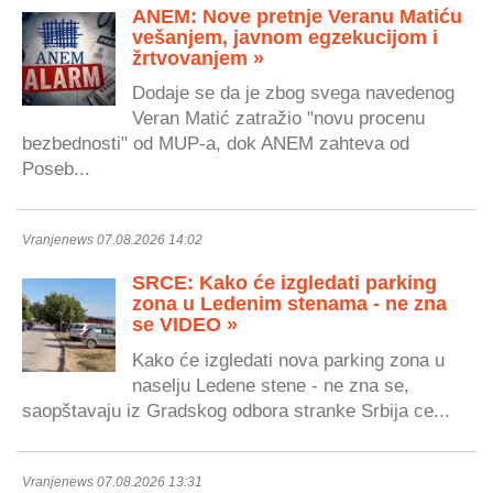
ANEM: Nove pretnje Veranu Matiću
vešanjem, javnom egzekucijom i
žrtvovanjem »
Dodaje se da je zbog svega navedenog
Veran Matić zatražio "novu procenu
bezbednosti" od MUP-a, dok ANEM zahteva od
Poseb...
Vranjenews 07.08.2026 14:02
SRCE: Kako će izgledati parking
zona u Ledenim stenama - ne zna
se VIDEO »
Kako će izgledati nova parking zona u
naselju Ledene stene - ne zna se,
saopštavaju iz Gradskog odbora stranke Srbija ce...
Vranjenews 07.08.2026 13:31