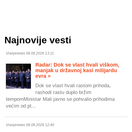
Najnovije vesti
Vranjenews 08.08.2026 13:11
Radar: Dok se vlast hvali viškom,
manjak u državnoj kasi milijardu
evra »
Dok se vlast hvali rastom prihoda,
rashodi rastu duplo bržim
tempomMinistar Mali javno se pohvalio prihodima
većim od pl...
Vranjenews 08.08.2026 12:40