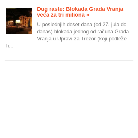
Dug raste: Blokada Grada Vranja
veća za tri miliona »
U poslednjih deset dana (od 27. jula do
danas) blokada jednog od računa Grada
Vranja u Upravi za Trezor (koji podleže
fi...