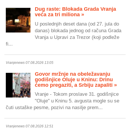
Dug raste: Blokada Grada Vranja
veća za tri miliona »
U poslednjih deset dana (od 27. jula do
danas) blokada jednog od računa Grada
Vranja u Upravi za Trezor (koji podleže
fi...
Vranjenews 07.08.2026 13:05
Govor mržnje na obeležavanju
godišnjice Oluje u Kninu: Drinu
ćemo pregaziti, a Srbiju zapaliti »
Vranje - Tokom proslave 31. godišnjice
"Oluje" u Kninu 5. avgusta mogle su se
čuti ustaške pesme, pozivi na nasilje prem...
Vranjenews 07.08.2026 12:51