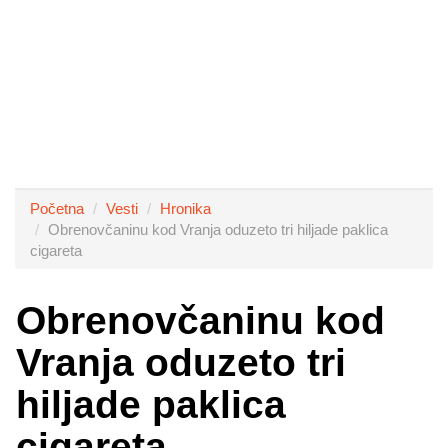
Početna
Vesti
Hronika
Obrenovčaninu kod Vranja oduzeto tri hiljade paklica
cigareta
Obrenovčaninu kod
Vranja oduzeto tri
hiljade paklica
cigareta