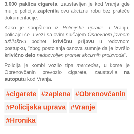
3.000 paklica cigareta
, zaustavljen je kod Vranja gde
mu je policija
zaplenila
ovu akciznu robu bez prateće
dokumentacije.
Kako je saopšteno iz
Policijske uprave
u Vranju,
policajci će u vezi sa ovim slučajem
Osnovnom javnom
tužilaštvu
podneti
krivičnu prijavu
u redovnom
postupku, "zbog postojanja osnova sumnje da je izvršio
krivično delo
nedozvoljen promet akciznih proizvoda
".
Policija je kombi vozilo tipa
mercedes
, u kome je
Obrenovčanin prevozio cigarete, zaustavila
na
autoputu
kod Vranja.
cigarete
zaplena
Obrenovčanin
Policijska uprava
Vranje
Hronika