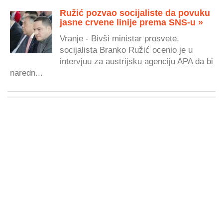
Ružić pozvao socijaliste da povuku
jasne crvene linije prema SNS-u »
Vranje - Bivši ministar prosvete,
socijalista Branko Ružić ocenio je u
intervjuu za austrijsku agenciju APA da bi
naredn...