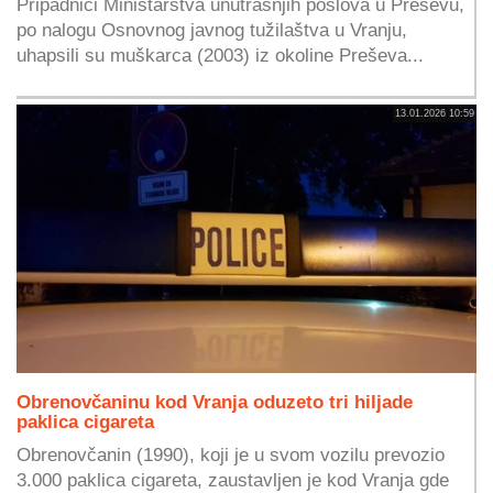
Pripadnici Ministarstva unutrašnjih poslova u Preševu,
po nalogu Osnovnog javnog tužilaštva u Vranju,
uhapsili su muškarca (2003) iz okoline Preševa...
13.01.2026 10:59
Obrenovčaninu kod Vranja oduzeto tri hiljade
paklica cigareta
Obrenovčanin (1990), koji je u svom vozilu prevozio
3.000 paklica cigareta, zaustavljen je kod Vranja gde