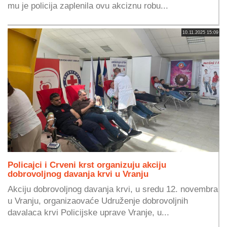
mu je policija zaplenila ovu akciznu robu...
10.11.2025 15:09
Policajci i Crveni krst organizuju akciju
dobrovoljnog davanja krvi u Vranju
Akciju dobrovoljnog davanja krvi, u sredu 12. novembra
u Vranju, organizaovaće Udruženje dobrovoljnih
davalaca krvi Policijske uprave Vranje, u...