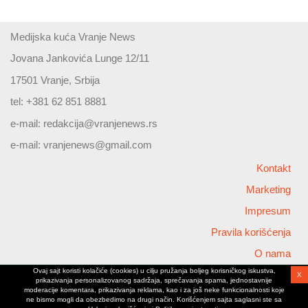
Medijska kuća Vranje News
Jovana Jankovića Lunge 12/11
17501 Vranje, Srbija
tel: +381 62 851 8881
e-mail:
redakcija@vranjenews.rs
e-mail:
vranjenews@gmail.com
Kontakt
Marketing
Impresum
Pravila korišćenja
O nama
Ovaj sajt koristi kolačiće (cookies) u cilju pružanja boljeg korisničkog iskustva,
X
Copyright © 2026 Vranjenews
prikazivanja personalizovanog sadržaja, sprečavanja spama, jednostavnije
All rights reserved
moderacije komentara, prikazivanja reklama, kao i za još neke funkcionalnosti koje
ne bismo mogli da obezbedimo na drugi način. Korišćenjem sajta saglasni ste sa
www.vranjenews.rs