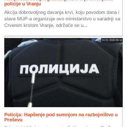
policije u Vranju
Akcija dobrovoljnog davanja krvi, koju povodom dana i
slave MUP-a organizuje ovo ministarstvo u saradnji sa
Crvenim krstom Vranje, održaće se u...
14.01.2026 09:18
Policija: Hapšenje pod sumnjom na razbojništvo u
Preševu