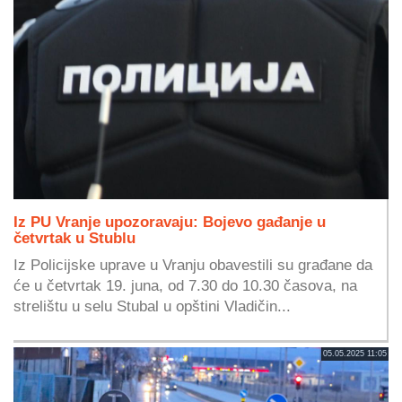
Iz PU Vranje upozoravaju: Bojevo gađanje u
četvrtak u Stublu
Iz Policijske uprave u Vranju obavestili su građane da
će u četvrtak 19. juna, od 7.30 do 10.30 časova, na
strelištu u selu Stubal u opštini Vladičin...
05.05.2025 11:05