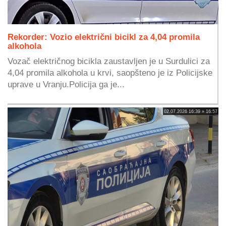
Rekorder: Vozio električni bicikl za 4,04 promila
alkohola
Vozač električnog bicikla zaustavljen je u Surdulici za
4,04 promila alkohola u krvi, saopšteno je iz Policijske
uprave u Vranju.Policija ga je...
02.07.2026 16:39 » 16:57