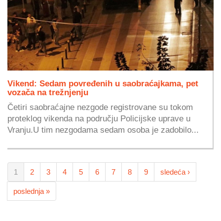
Vikend: Sedam povređenih u saobraćajkama, pet
vozača na trežnjenju
Četiri saobraćajne nezgode registrovane su tokom
proteklog vikenda na području Policijske uprave u
Vranju.U tim nezgodama sedam osoba je zadobilo...
1
2
3
4
5
6
7
8
9
sledeća ›
poslednja »