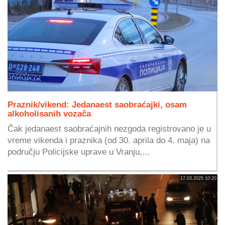
Praznik/vikend: Jedanaest saobraćajki, osam
alkoholisanih vozača
Čak jedanaest saobraćajnih nezgoda registrovano je u
vreme vikenda i praznika (od 30. aprila do 4. maja) na
području Policijske uprave u Vranju,...
17.03.2025 10:20