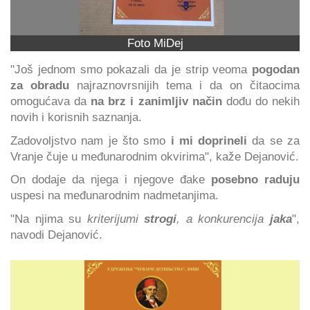
Foto MiDej
"Još jednom smo pokazali da je strip veoma
pogodan
za obradu
najraznovrsnijih tema i da on čitaocima
omogućava da
na brz i zanimljiv način
dođu do nekih
novih i korisnih saznanja.
Zadovoljstvo nam je što smo
i mi doprineli
da se za
Vranje čuje u međunarodnim okvirima", kaže Dejanović.
On dodaje da njega i njegove đake
posebno raduju
uspesi na međunarodnim nadmetanjima.
"Na njima su
kriterijumi
strogi
, a konkurencija
jaka
",
navodi Dejanović.