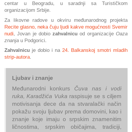
centar
u
Beogradu, u saradnji sa Turističkom
organizacijom Srbije.
Za likovne radove u okviru međunarodnog projekta
Recite glasno, neka čuju ljudi kakve mogućnosti Svemir
nudi
, Jovan je dobio
zahvalnicu
od organizacije
Oaza
znanja
u Podgorici.
Zahvalnicu
je dobio i na
24. Balkanskoj smotri mladih
strip-autora
.
Ljubav i znanje
Međunarodni konkurs
Čuva nas i vodi
ruka, Karadžića Vuka
raspisuje se s ciljem
motivisanja dece da na stvaralački način
pokažu svoju ljubav prema domovini, kao i
znanje koje imaju o srpskim znamenitim
ličnostima, srpskim običajima, tradiciji,