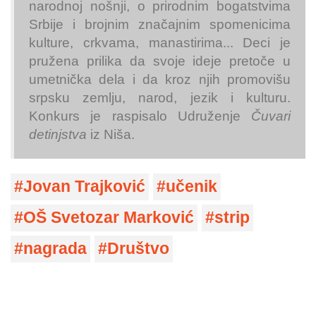
narodnoj nošnji, o prirodnim bogatstvima
Srbije i brojnim značajnim spomenicima
kulture, crkvama, manastirima... Deci je
pružena prilika da svoje ideje pretoče u
umetnička dela i da kroz njih promovišu
srpsku zemlju, narod, jezik i kulturu.
Konkurs je raspisalo Udruženje
Čuvari
detinjstva
iz Niša.
Jovan Trajković
učenik
OŠ Svetozar Marković
strip
nagrada
Društvo