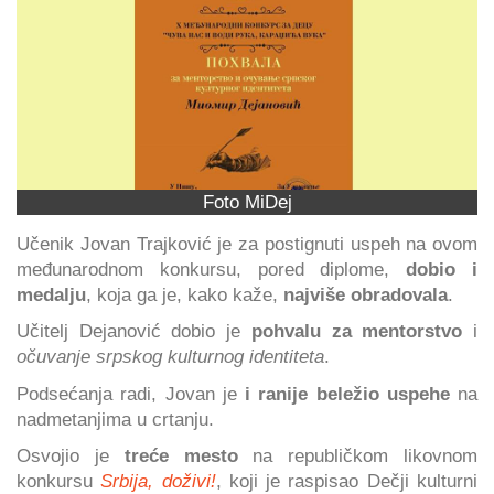
Foto MiDej
Učenik Jovan Trajković je za postignuti uspeh na ovom
međunarodnom konkursu, pored diplome,
dobio i
medalju
, koja ga je, kako kaže,
najviše obradovala
.
Učitelj Dejanović dobio je
pohvalu za mentorstvo
i
očuvanje srpskog kulturnog identiteta
.
Podsećanja radi, Jovan je
i ranije beležio uspehe
na
nadmetanjima u crtanju.
Osvojio je
treće mesto
na republičkom likovnom
konkursu
Srbija, doživi!
, koji je raspisao Dečji kulturni