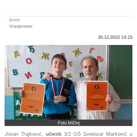
Izvor:
Vranjenews
30.12.2022 14:15
Foto MiDej
Jovan Trajković
,
učenik
3/2 OŠ Svetozar Marković u