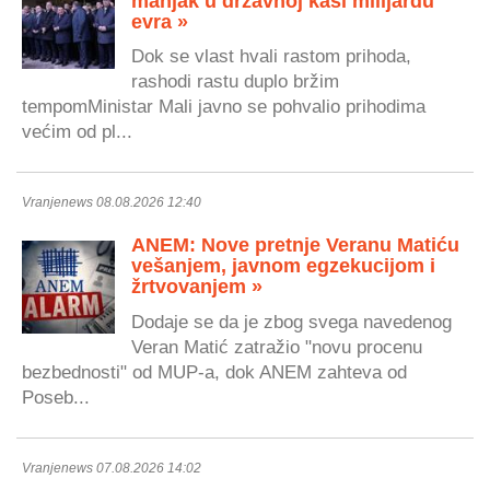
manjak u državnoj kasi milijardu
evra »
Dok se vlast hvali rastom prihoda,
rashodi rastu duplo bržim
tempomMinistar Mali javno se pohvalio prihodima
većim od pl...
Vranjenews 08.08.2026 12:40
ANEM: Nove pretnje Veranu Matiću
vešanjem, javnom egzekucijom i
žrtvovanjem »
Dodaje se da je zbog svega navedenog
Veran Matić zatražio "novu procenu
bezbednosti" od MUP-a, dok ANEM zahteva od
Poseb...
Vranjenews 07.08.2026 14:02