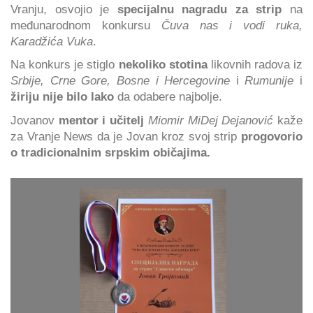
Vranju, osvojio je
specijalnu nagradu za strip
na
međunarodnom konkursu
Čuva nas i vodi ruka,
Karadžića Vuka
.
Na konkurs je stiglo
nekoliko stotina
likovnih radova iz
Srbije, Crne Gore, Bosne i Hercegovine
i
Rumunije
i
žiriju nije bilo lako
da odabere najbolje.
Jovanov
mentor i učitelj
Miomir MiDej Dejanović
kaže
za Vranje News da je Jovan kroz svoj strip
progovorio
o tradicionalnim srpskim običajima.