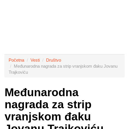
Početna
Vesti
Društvo
Međunarodna nagrada za strip vranjskom đaku Jovanu
Trajkoviću
Međunarodna
nagrada za strip
vranjskom đaku
Jovanu Trajkoviću