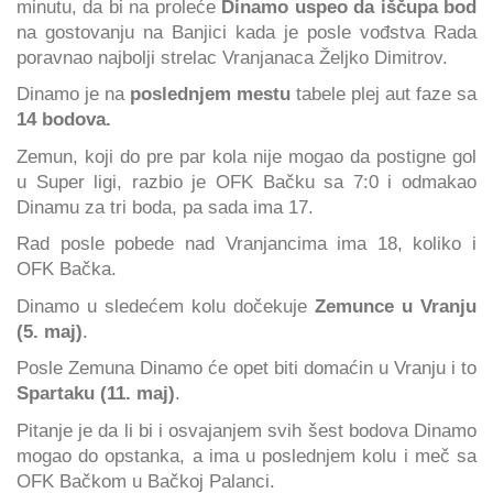
minutu, da bi na proleće
Dinamo uspeo da iščupa bod
na gostovanju na Banjici kada je posle vođstva Rada
poravnao najbolji strelac Vranjanaca Željko Dimitrov.
Dinamo je na
poslednjem mestu
tabele
plej aut faze sa
14 bodova.
Zemun, koji do pre par kola nije mogao da postigne gol
u Super ligi, razbio je OFK Bačku sa 7:0 i odmakao
Dinamu za tri boda, pa sada ima 17.
Rad posle pobede nad Vranjancima ima 18, koliko i
OFK Bačka.
Dinamo u sledećem kolu dočekuje
Zemunce u Vranju
(5. maj)
.
Posle Zemuna Dinamo će opet biti domaćin u Vranju i to
Spartaku (11. maj)
.
Pitanje je da li bi i osvajanjem svih šest bodova Dinamo
mogao do opstanka, a ima u poslednjem kolu i meč sa
OFK Bačkom u Bačkoj Palanci.