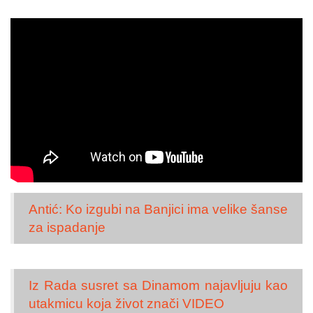
Antić: Ko izgubi na Banjici ima velike šanse
za ispadanje
Iz Rada susret sa Dinamom najavljuju kao
utakmicu koja život znači VIDEO