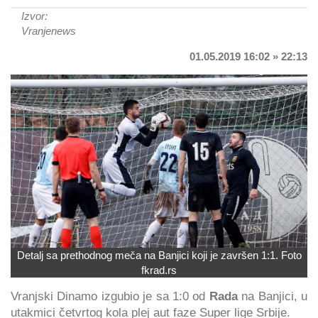
Izvor:
Vranjenews
01.05.2019 16:02 » 22:13
Detalj sa prethodnog meča na Banjici koji je završen 1:1. Foto
fkrad.rs
Vranjski Dinamo izgubio je sa 1:0 od
Rada
na Banjici, u
utakmici četvrtog kola plej aut faze Super lige Srbije.