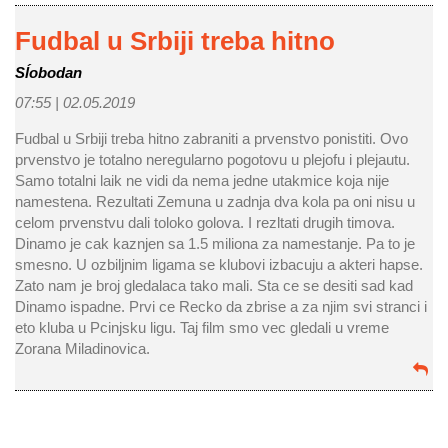
Fudbal u Srbiji treba hitno
Sĺobodan
07:55 |
02.05.2019
Fudbal u Srbiji treba hitno zabraniti a prvenstvo ponistiti. Ovo
prvenstvo je totalno neregularno pogotovu u plejofu i plejautu.
Samo totalni laik ne vidi da nema jedne utakmice koja nije
namestena. Rezultati Zemuna u zadnja dva kola pa oni nisu u
celom prvenstvu dali toloko golova. I rezltati drugih timova.
Dinamo je cak kaznjen sa 1.5 miliona za namestanje. Pa to je
smesno. U ozbiljnim ligama se klubovi izbacuju a akteri hapse.
Zato nam je broj gledalaca tako mali. Sta ce se desiti sad kad
Dinamo ispadne. Prvi ce Recko da zbrise a za njim svi stranci i
eto kluba u Pcinjsku ligu. Taj film smo vec gledali u vreme
Zorana Miladinovica.