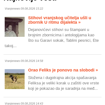
Vranjenews 09.08.2026 15:22
Stihovi vranjskog učitelja ušli u
zbornik U ritmu dijalekta »
Dejanovićevi stihovi su štampani u
brojnim zbornicima i antologijama kao
što su Garavi sokak, Tablini pesnici, Ete
takoj...
Vranjenews 09.08.2026 14:58
Orao Feliks je ponovo na slobodi »
Složena i dugotrajna akcija spašavanja
Feliksa je veliki korak u zaštiti ove vrste
koji je pokazao da je saradnja na međ...
Vranjenews 09.08.2026 14:43