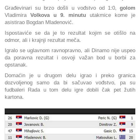
Građevinari su brzo došli u vođstvo od 1:0,
golom
Vladimira
Volkova u 9. minutu
utakmice kome je
asistirao Bogdan Mladenović.
Ispostaviće se da je to rezultat kojim se otišlo na
odmor, ali i krajnji rezultat meča.
Igralo se uglavnom ravnopravno, ali Dinamo nije uspeo
da poravna rezultat i osvoji važan bod u borbi za
opstanak.
Domaćin je u drugom delu igrao i preko granica
dozvoljenog samo da bi sačuvao vođstvo, pa su
fudbaleri Rada u tom delu igre dobili čak pet žutih
kartona.