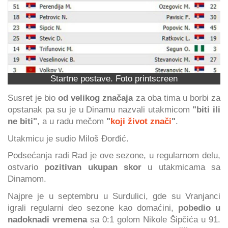
Startne postave. Foto printscreen
Susret je bio
od velikog značaja
za oba tima u borbi za
opstanak pa su je u Dinamu nazvali utakmicom
"biti ili
ne biti"
, a u radu mečom
"
koji život znači
"
.
Utakmicu je sudio Miloš Đorđić.
Podsećanja radi Rad je ove sezone, u regularnom delu,
ostvario
pozitivan ukupan skor
u utakmicama sa
Dinamom.
Najpre je u septembru u Surdulici, gde su Vranjanci
igrali regularni deo sezone kao domaćini,
pobedio u
nadoknadi vremena
sa 0:1 golom Nikole Šipčića u 91.