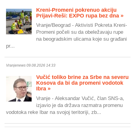
Kreni-Promeni pokrenuo akciju
Prijavi-Reši: EXPO rupa bez dna »
Vranje/Beograd - Aktivisti Pokreta Kreni-
Promeni počeli su da obeležavaju rupe
na beogradskim ulicama koje su građani
pr...
Vranjenews 09.08.2026 14:33
Vučić toliko brine za Srbe na severu
Kosova da bi da promeni vodotok
Ibra »
Vranje - Aleksandar Vučić, član SNS-a,
izjavio je da država razmatra promenu
vodotoka reke Ibar na svojoj teritoriji, zb...