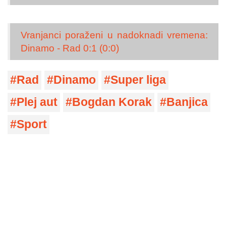
Vranjanci poraženi u nadoknadi vremena:
Dinamo - Rad 0:1 (0:0)
Rad
Dinamo
Super liga
Plej aut
Bogdan Korak
Banjica
Sport