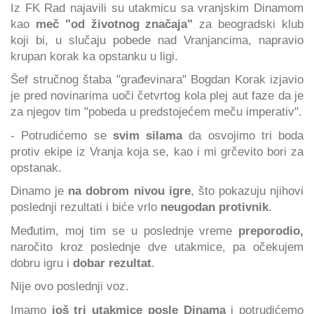
Iz FK Rad najavili su utakmicu sa vranjskim Dinamom
kao
meč "od životnog značaja"
za beogradski klub
koji bi, u slučaju pobede nad Vranjancima, napravio
krupan korak ka opstanku u ligi.
Šef stručnog štaba "građevinara" Bogdan Korak izjavio
je pred novinarima uoči četvrtog kola plej aut faze da je
za njegov tim "pobeda u predstojećem meču imperativ".
- Potrudićemo se
svim silama
da osvojimo tri boda
protiv ekipe iz Vranja koja se, kao i mi grčevito bori za
opstanak.
Dinamo je
na dobrom nivou igre
, što pokazuju njihovi
poslednji rezultati i biće vrlo
neugodan protivnik
.
Međutim, moj tim se u poslednje vreme
preporodio,
naročito kroz poslednje dve utakmice, pa očekujem
dobru igru i
dobar rezultat
.
Nije ovo poslednji voz.
Imamo
još tri utakmice posle Dinama
i potrudićemo