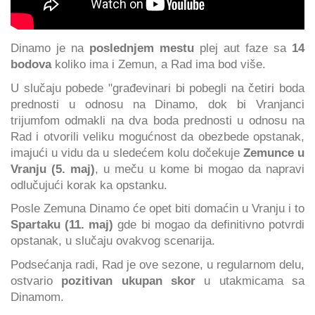
Dinamo je na
poslednjem mestu
plej aut faze sa
14
bodova
koliko ima i Zemun, a Rad ima bod više.
U slučaju pobede "građevinari bi pobegli na četiri boda
prednosti u odnosu na Dinamo, dok bi Vranjanci
trijumfom odmakli na dva boda prednosti u odnosu na
Rad i otvorili veliku mogućnost da obezbede opstanak,
imajući u vidu da u sledećem kolu dočekuje
Zemunce u
Vranju (5. maj)
, u meču u kome bi mogao da napravi
odlučujući korak ka opstanku.
Posle Zemuna Dinamo će opet biti domaćin u Vranju i to
Spartaku (11. maj)
gde bi mogao da definitivno potvrdi
opstanak, u slučaju ovakvog scenarija.
Podsećanja radi, Rad je ove sezone, u regularnom delu,
ostvario
pozitivan ukupan skor
u utakmicama sa
Dinamom.