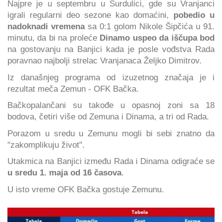
Najpre je u septembru u Surdulici, gde su Vranjanci
igrali regularni deo sezone kao domaćini,
pobedio u
nadoknadi vremena
sa 0:1 golom Nikole Šipčića u 91.
minutu, da bi na proleće
Dinamo uspeo da iščupa bod
na gostovanju na Banjici kada je posle vođstva Rada
poravnao najbolji strelac Vranjanaca Željko Dimitrov.
Iz današnjeg programa od izuzetnog značaja je i
rezultat meča Zemun - OFK Bačka.
Bačkopalančani su takođe u opasnoj zoni sa 18
bodova, četiri više od Zemuna i Dinama, a tri od Rada.
Porazom u sredu u Zemunu mogli bi sebi znatno da
"zakomplikuju život".
Utakmica na Banjici između Rada i Dinama odigraće se
u sredu 1. maja od 16 časova
.
U isto vreme OFK Bačka gostuje Zemunu.