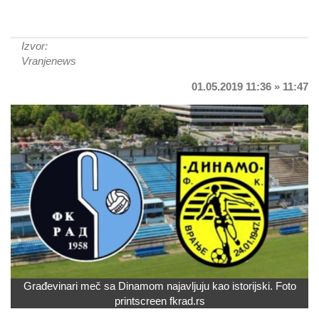
Izvor:
Vranjenews
01.05.2019 11:36 » 11:47
Građevinari meč sa Dinamom najavljuju kao istorijski. Foto
printscreen fkrad.rs