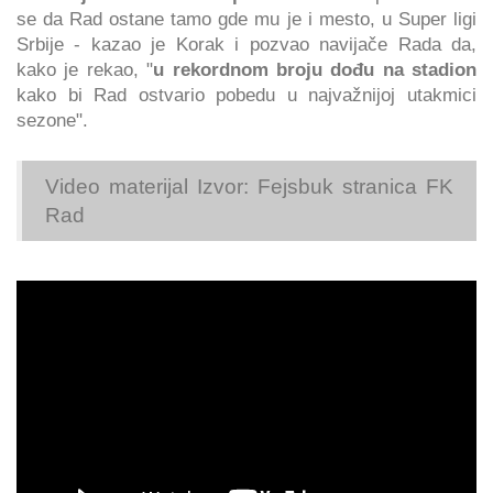
se da Rad ostane tamo gde mu je i mesto, u Super ligi
Srbije - kazao je Korak i pozvao navijače Rada da,
kako je rekao, "
u rekordnom broju dođu na stadion
kako bi Rad ostvario pobedu u najvažnijoj utakmici
sezone".
Video materijal Izvor: Fejsbuk stranica FK
Rad