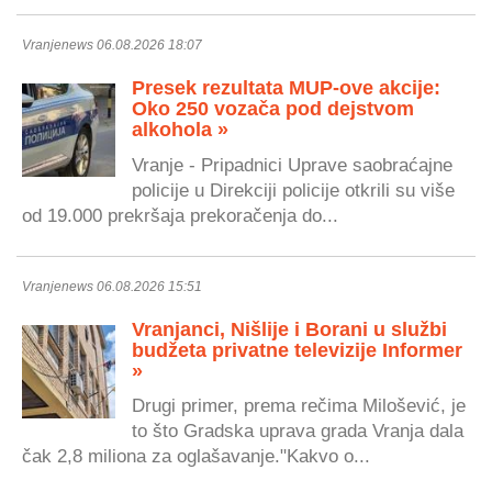
Vranjenews 06.08.2026 18:07
Presek rezultata MUP-ove akcije:
Oko 250 vozača pod dejstvom
alkohola »
Vranje - Pripadnici Uprave saobraćajne
policije u Direkciji policije otkrili su više
od 19.000 prekršaja prekoračenja do...
Vranjenews 06.08.2026 15:51
Vranjanci, Nišlije i Borani u službi
budžeta privatne televizije Informer
»
Drugi primer, prema rečima Milošević, je
to što Gradska uprava grada Vranja dala
čak 2,8 miliona za oglašavanje."Kakvo o...