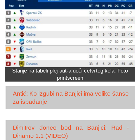
Stanje na tabeli plej aut-a uoči četvrtog kola. Foto
printscreen
Antić: Ko izgubi na Banjici ima velike šanse
za ispadanje
Dimitrov doneo bod na Banjici: Rad -
Dinamo 1:1 (VIDEO)