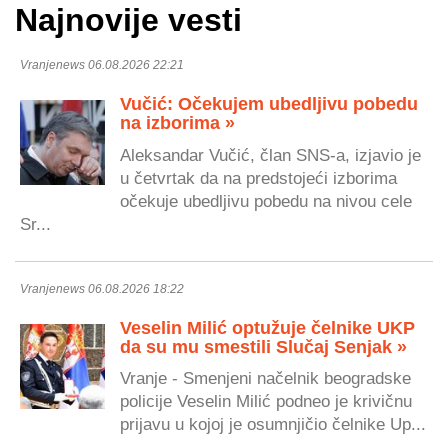
Najnovije vesti
Vranjenews 06.08.2026 22:21
Vučić: Očekujem ubedljivu pobedu
na izborima »
Aleksandar Vučić, član SNS-a, izjavio je
u četvrtak da na predstojeći izborima
očekuje ubedljivu pobedu na nivou cele
Sr...
Vranjenews 06.08.2026 18:22
Veselin Milić optužuje čelnike UKP
da su mu smestili Slučaj Senjak »
Vranje - Smenjeni načelnik beogradske
policije Veselin Milić podneo je krivičnu
prijavu u kojoj je osumnjičio čelnike Up...