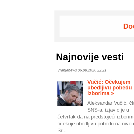
Do
Najnovije vesti
Vranjenews 06.08.2026 22:21
Vučić: Očekujem
ubedljivu pobedu
izborima »
Aleksandar Vučić, čl
SNS-a, izjavio je u
četvrtak da na predstojeći izborim
očekuje ubedljivu pobedu na nivou
Sr...