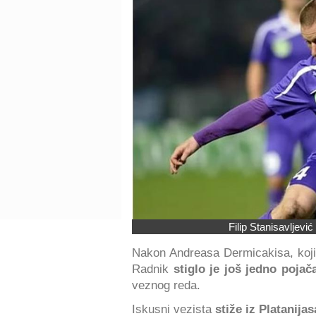
Filip Stanisavljevi
Nakon Andreasa Dermicakisa, koji j
Radnik
stiglo je još jedno pojač
veznog reda.
Iskusni vezista
stiže iz Platanijas