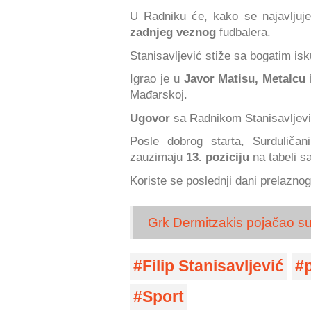
U Radniku će, kako se najavljuje
zadnjeg veznog
fudbalera.
Stanisavljević stiže sa bogatim isk
Igrao je u
Javor Matisu, Metalcu 
Mađarskoj.
Ugovor
sa Radnikom Stanisavljevi
Posle dobrog starta, Surduličan
zauzimaju
13. poziciju
na tabeli s
Koriste se poslednji dani prelazno
Grk Dermitzakis pojačao s
Filip Stanisavljević
Sport