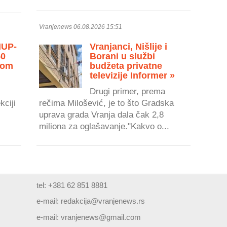
Vranjenews 06.08.2026 15:51
MUP-
Vranjanci, Nišlije i
50
Borani u službi
vom
budžeta privatne
televizije Informer »
Drugi primer, prema
kciji
rečima Milošević, je to što Gradska
uprava grada Vranja dala čak 2,8
miliona za oglašavanje."Kakvo o...
tel: +381 62 851 8881
e-mail:
redakcija@vranjenews.rs
e-mail:
vranjenews@gmail.com