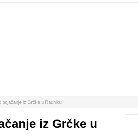
o pojačanje iz Grčke u Radniku
ačanje iz Grčke u