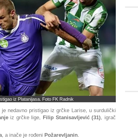
ć stigao iz Platanijasa. Foto FK Radnik
e nedavno pristigao iz grčke Larise, u surdulički
anje
iz grčke lige,
Filip Stanisavljević (31)
, igrač
a
, a inače je rođeni
Požarevljanin
.