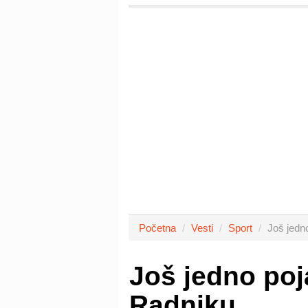
Početna
Vesti
Sport
Još jedn
Još jedno poj
Radniku