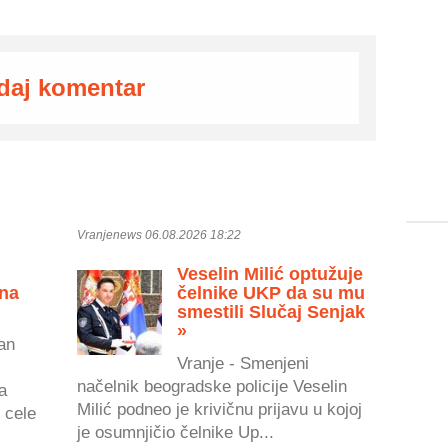
daj komentar
Vranjenews 06.08.2026 18:22
Veselin Milić optužuje
 na
čelnike UKP da su mu
smestili Slučaj Senjak
»
an
Vranje - Smenjeni
načelnik beogradske policije Veselin
a
Milić podneo je krivičnu prijavu u kojoj
 cele
je osumnjičio čelnike Up...