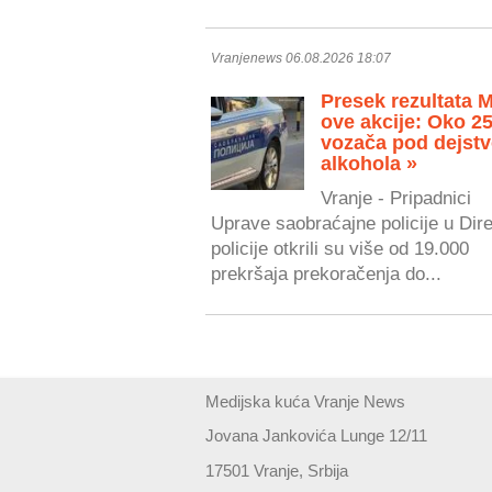
Vranjenews 06.08.2026 18:07
Presek rezultata 
ove akcije: Oko 2
vozača pod dejst
alkohola »
Vranje - Pripadnici
Uprave saobraćajne policije u Dire
policije otkrili su više od 19.000
prekršaja prekoračenja do...
Medijska kuća Vranje News
Jovana Jankovića Lunge 12/11
17501 Vranje, Srbija