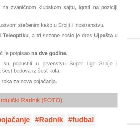
 na zvaničnom klupskom sajtu, igrati na poziciji
ustvom stečenim kako u Srbiji i inostranstvu.
i Teleoptiku
, a tri sezone nosio je dres
Ujpešta
u
ć je potpisao
na dve godine
.
i su popustili u prvenstvu Super lige Srbije i
a šest bodova iz šest kola.
g roka za nova pojačanja.
urdulički Radnik (FOTO)
pojačanje
Radnik
fudbal