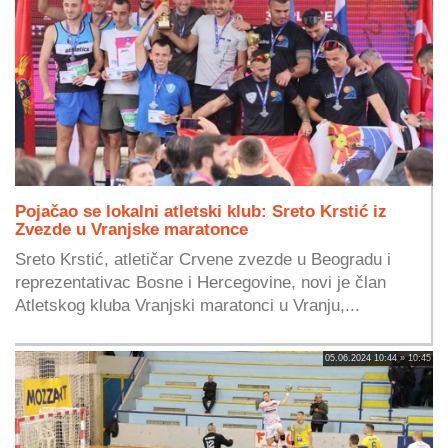
Pojačao se lokalni atletski klub: Sreto Krstić iz
Zvezde u Vranjske maratonce
Sreto Krstić, atletičar Crvene zvezde u Beogradu i
reprezentativac Bosne i Hercegovine, novi je član
Atletskog kluba Vranjski maratonci u Vranju,...
05.06.2024 10:44 » 10:45