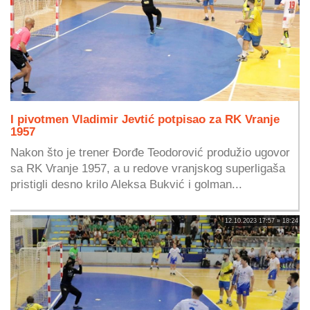
I pivotmen Vladimir Jevtić potpisao za RK Vranje
1957
Nakon što je trener Đorđe Teodorović produžio ugovor
sa RK Vranje 1957, a u redove vranjskog superligaša
pristigli desno krilo Aleksa Bukvić i golman...
12.10.2023 17:57 » 18:24