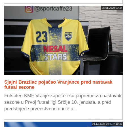
28.01.2025 00:46
Sjajni Brazilac pojačao Vranjance pred nastavak
futsal sezone
Futsaleri KMF Vranje započeli su pripreme za nastavak
sezone u Prvoj futsal ligi Srbije 10. januara, a pred
predstojeće prvenstvene duele u...
04.12.2024 19:41 » 19:43