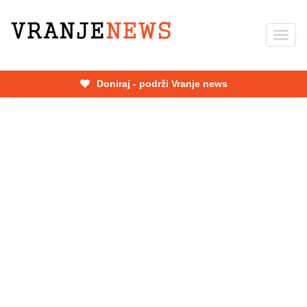
Skip
to
Toggl
main
navig
content
Doniraj - podrži Vranje news