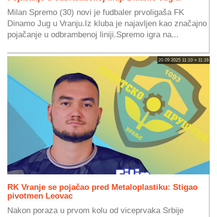
Milan Spremo (30) novi je fudbaler prvoligaša FK
Dinamo Jug u Vranju.Iz kluba je najavljen kao značajno
pojačanje u odbrambenoj liniji.Spremo igra na...
20.09.2025 11:10 » 11:16
RK Vranje se pojačao pred Metaloplastiku: Stigao
pivotmen Leovac
Nakon poraza u prvom kolu od viceprvaka Srbije