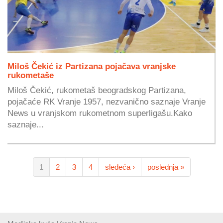
Miloš Čekić iz Partizana pojačava vranjske
rukometaše
Miloš Čekić, rukometaš beogradskog Partizana,
pojačaće RK Vranje 1957, nezvanično saznaje Vranje
News u vranjskom rukometnom superligašu.Kako
saznaje...
1
2
3
4
sledeća ›
poslednja »