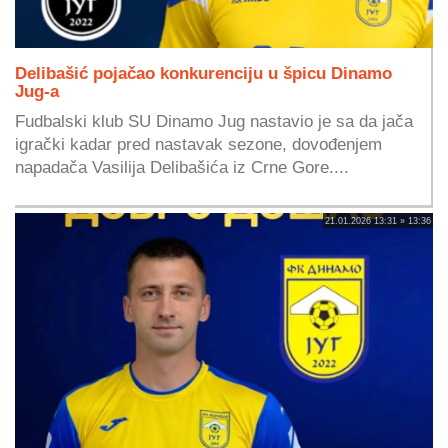
Delibašić pojačao konkurenciju u špicu Dinamo
Jug-a
Fudbalski klub SU Dinamo Jug nastavio je sa da jača
igrački kadar pred nastavak sezone, dovođenjem
napadača Vasilija Delibašića iz Crne Gore....
21.01.2026 13:31 » 13:36