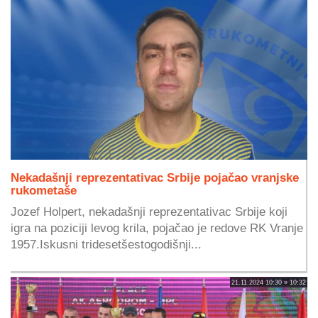
Nekadašnji reprezentativac Srbije pojačao vranjske
rukometaše
Jozef Holpert, nekadašnji reprezentativac Srbije koji
igra na poziciji levog krila, pojačao je redove RK Vranje
1957.Iskusni tridesetšestogodišnji...
21.11.2024 10:30 » 10:32