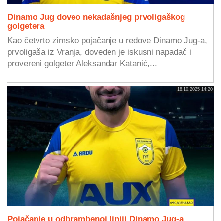
Dinamo Jug doveo nekadašnjeg prvoligaškog
golgetera
Kao četvrto zimsko pojačanje u redove Dinamo Jug-a,
prvoligaša iz Vranja, doveden je iskusni napadač i
provereni golgeter Aleksandar Katanić,...
18.10.2025 14:20
Pojačanje u odbrambenoj liniji Dinamo Jug-a