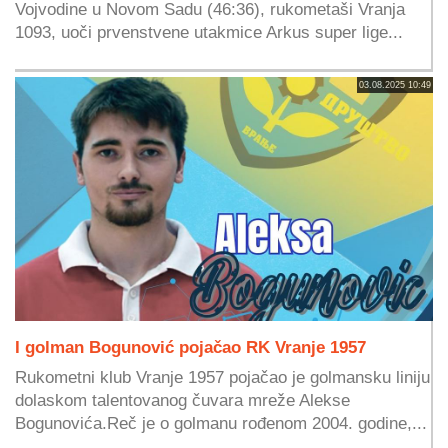
Vojvodine u Novom Sadu (46:36), rukometaši Vranja
1093, uoči prvenstvene utakmice Arkus super lige...
03.08.2025 10:49
I golman Bogunović pojačao RK Vranje 1957
Rukometni klub Vranje 1957 pojačao je golmansku liniju
dolaskom talentovanog čuvara mreže Alekse
Bogunovića.Reč je o golmanu rođenom 2004. godine,...