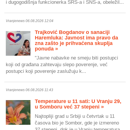
i dugogodišnja funkcionerka SRS-a i SNS-a, obeležil...
Vranjenews 06.08.2026 12:04
Trajković Bogdanov o sanaciji
Haremluka: Javnost ima pravo da
zna zašto je prihvaćena skuplja
ponuda »
"Javne nabavke ne smeju biti postupci
koji od građana zahtevaju slepo poverenje, već
postupci koji poverenje zaslužuju k...
Vranjenews 06.08.2026 11:43
Temperature u 11 sati: U Vranju 29,
u Somboru već 37 stepeni »
Najtopliji grad u Srbiji u četvrtak u 11
časova bio je Sombor, gde je izmereno
37 stepeni, dok je u Vranju temperatura