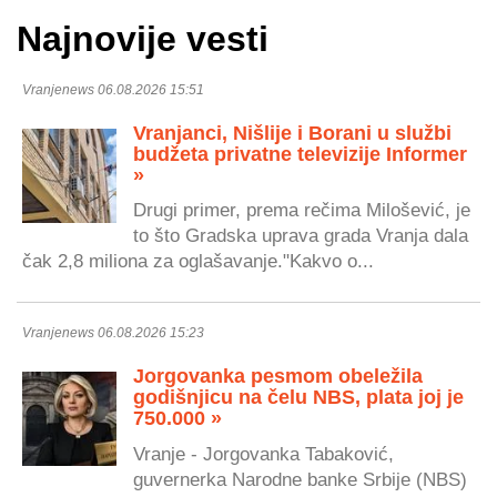
Najnovije vesti
Vranjenews 06.08.2026 15:51
Vranjanci, Nišlije i Borani u službi
budžeta privatne televizije Informer
»
Drugi primer, prema rečima Milošević, je
to što Gradska uprava grada Vranja dala
čak 2,8 miliona za oglašavanje."Kakvo o...
Vranjenews 06.08.2026 15:23
Jorgovanka pesmom obeležila
godišnjicu na čelu NBS, plata joj je
750.000 »
Vranje - Jorgovanka Tabaković,
guvernerka Narodne banke Srbije (NBS)