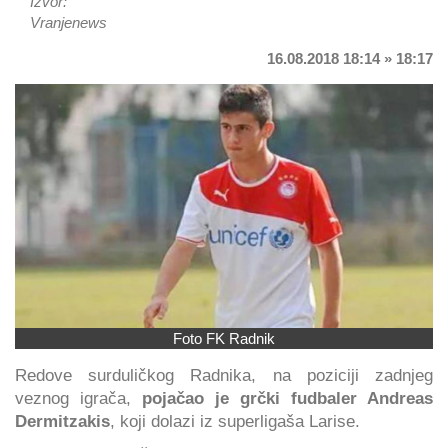
Izvor:
Vranjenews
16.08.2018 18:14 » 18:17
Foto FK Radnik
Redove surduličkog Radnika, na poziciji zadnjeg
veznog igrača,
pojačao je
grčki fudbaler Andreas
Dermitzakis
, koji dolazi iz superligaša Larise.