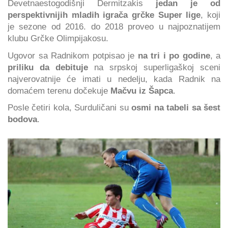
Devetnaestogodišnji Dermitzakis
jedan je od
perspektivnijih mladih igrača grčke Super lige
, koji
je sezone od 2016. do 2018 proveo u najpoznatijem
klubu Grčke Olimpijakosu.
Ugovor sa Radnikom potpisao je
na tri i po godine
, a
priliku da debituje
na srpskoj superligaškoj sceni
najverovatnije će imati u nedelju, kada Radnik na
domaćem terenu dočekuje
Mačvu iz Šapca
.
Posle četiri kola, Surduličani su
osmi na tabeli sa šest
bodova
.