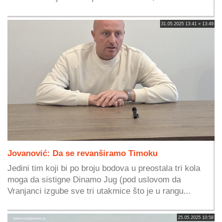
31.05.2025 13:41 » 13:49
Jovanović: Da se revanširamo Timoku
Jedini tim koji bi po broju bodova u preostala tri kola
moga da sistigne Dinamo Jug (pod uslovom da
Vranjanci izgube sve tri utakmice što je u rangu...
25.05.2025 10:58