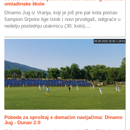
omladinske škole
Dinamo Jug iz Vranja, koji je još pre par kola postao
šampion Srpske lige Istok i novi prvoligaš, odigraće u
nedelju poslednju utakmicu (30. kolo),...
08.06.2025 18:45 » 18:52
Pobeda za oproštaj s domaćim navijačima: Dinamo
Jug - Dunav 2:0