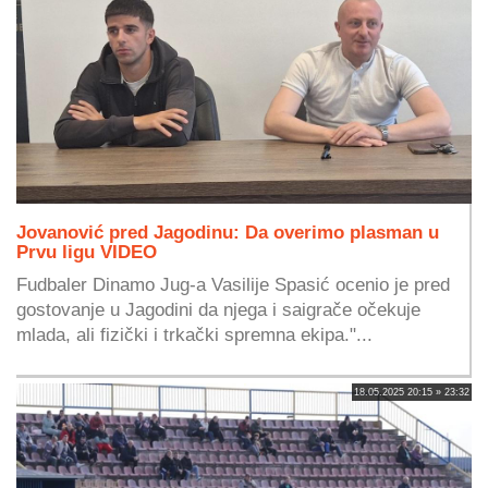
Jovanović pred Jagodinu: Da overimo plasman u
Prvu ligu VIDEO
Fudbaler Dinamo Jug-a Vasilije Spasić ocenio je pred
gostovanje u Jagodini da njega i saigrače očekuje
mlada, ali fizički i trkački spremna ekipa."...
18.05.2025 20:15 » 23:32