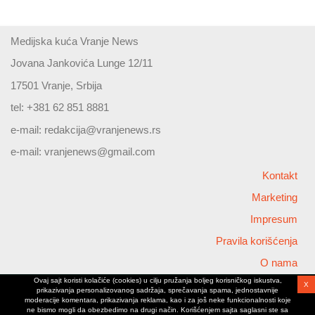
Medijska kuća Vranje News
Jovana Jankovića Lunge 12/11
17501 Vranje, Srbija
tel: +381 62 851 8881
e-mail:
redakcija@vranjenews.rs
e-mail:
vranjenews@gmail.com
Kontakt
Marketing
Impresum
Pravila korišćenja
O nama
Ovaj sajt koristi kolačiće (cookies) u cilju pružanja boljeg korisničkog iskustva,
X
Copyright © 2026 Vranjenews
prikazivanja personalizovanog sadržaja, sprečavanja spama, jednostavnije
All rights reserved
moderacije komentara, prikazivanja reklama, kao i za još neke funkcionalnosti koje
ne bismo mogli da obezbedimo na drugi način. Korišćenjem sajta saglasni ste sa
www.vranjenews.rs