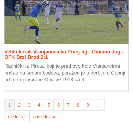
Veliki korak Vranjanaca ka Prvoj ligi: Dinamo Jug -
OFK Brzi Brod 2:1
Radnički iz Pirota, koji je pred ovo kolo Vranjancima
prišao na sedam bodova, poražen je u derbiju u Ćupriji
od trećeplasirane Morave 1918 sa 3:1....
1
2
3
4
5
6
7
8
9
…
sledeća ›
poslednja »