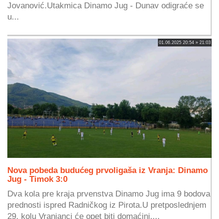
Jovanović.Utakmica Dinamo Jug - Dunav odigraće se
u...
01.06.2025 20:54 » 21:03
Nova pobeda budućeg prvoligaša iz Vranja: Dinamo
Jug - Timok 3:0
Dva kola pre kraja prvenstva Dinamo Jug ima 9 bodova
prednosti ispred Radničkog iz Pirota.U pretposlednjem
29. kolu Vranjanci će opet biti domaćini,...