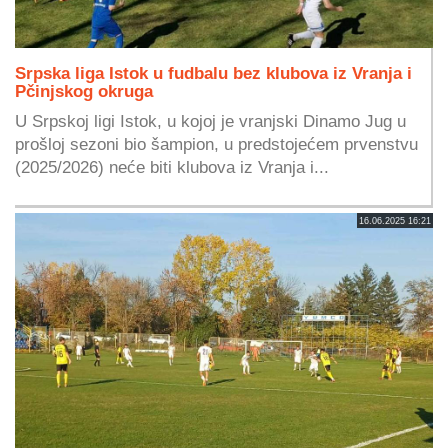
Srpska liga Istok u fudbalu bez klubova iz Vranja i
Pčinjskog okruga
U Srpskoj ligi Istok, u kojoj je vranjski Dinamo Jug u
prošloj sezoni bio šampion, u predstojećem prvenstvu
(2025/2026) neće biti klubova iz Vranja i...
16.06.2025 16:21