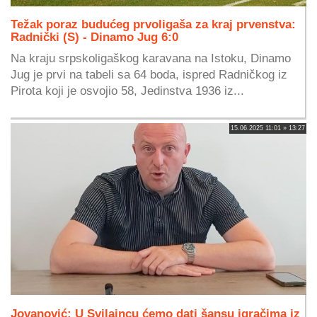
Težak poraz budućeg prvoligaša za kraj prvenstva:
Radnički (S) - Dinamo Jug 6:0
Na kraju srpskoligaškog karavana na Istoku, Dinamo
Jug je prvi na tabeli sa 64 boda, ispred Radničkog iz
Pirota koji je osvojio 58, Jedinstva 1936 iz...
15.06.2025 11:01 » 13:27
Jovanović: U Svilajncu ćemo dati šansu igračima iz