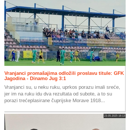
Vranjanci promašajima odložili proslavu titule: GFK
Jagodina - Dinamo Jug 3:1
Vranjanci su, u neku ruku, uprkos porazu imali sreće,
jer im na ruku idu dva rezultata od subote, a to su
porazi trećeplasirane čuprijske Morave 1918...
23.05.2025 16:13