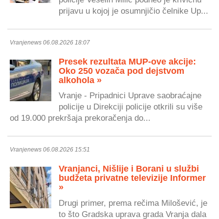
prijavu u kojoj je osumnjičio čelnike Up...
Vranjenews 06.08.2026 18:07
Presek rezultata MUP-ove akcije:
Oko 250 vozača pod dejstvom
alkohola »
Vranje - Pripadnici Uprave saobraćajne
policije u Direkciji policije otkrili su više
od 19.000 prekršaja prekoračenja do...
Vranjenews 06.08.2026 15:51
Vranjanci, Nišlije i Borani u službi
budžeta privatne televizije Informer
»
Drugi primer, prema rečima Milošević, je
to što Gradska uprava grada Vranja dala