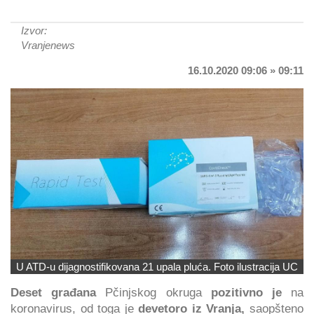
Izvor:
Vranjenews
16.10.2020 09:06 » 09:11
U ATD-u dijagnostifikovana 21 upala pluća. Foto ilustracija UC
Deset građana
Pčinjskog okruga
pozitivno je
na
koronavirus, od toga je
devetoro iz Vranja,
saopšteno