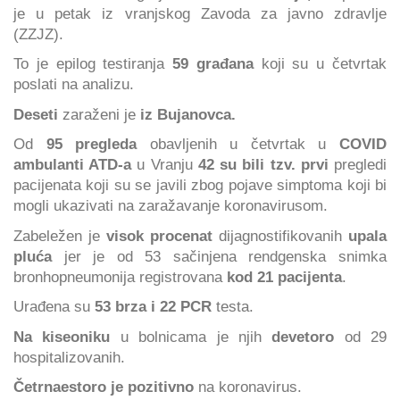
je u petak iz vranjskog Zavoda za javno zdravlje
(ZZJZ).
To je epilog testiranja
59 građana
koji su u četvrtak
poslati na analizu.
Deseti
zaraženi je
iz Bujanovca.
Od
95 pregleda
obavljenih u četvrtak u
COVID
ambulanti ATD-a
u Vranju
42 su bili tzv. prvi
pregledi
pacijenata koji su se javili zbog pojave simptoma koji bi
mogli ukazivati na zaražavanje koronavirusom.
Zabeležen je
visok procenat
dijagnostifikovanih
upala
pluća
jer je od 53 sačinjena rendgenska snimka
bronhopneumonija registrovana
kod 21 pacijenta
.
Urađena su
53 brza i 22 PCR
testa.
Na kiseoniku
u bolnicama je njih
devetoro
od 29
hospitalizovanih.
Četrnaestoro je pozitivno
na koronavirus.