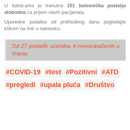
U bolnicama je trenutno
151 bolesnička postelja
slobodna
za prijem novih pacijenata.
Uporedne podatke od prethodnog dana pogledajte
klikom na link u nastavku.
Od 27 poslatih uzoraka, 6 novozaraženih u
Vranju
COVID-19
test
Pozitivni
ATD
pregledi
upala pluća
Društvo