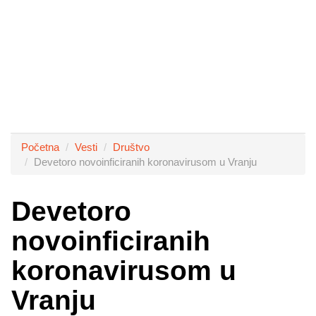
Početna
Vesti
Društvo
Devetoro novoinficiranih koronavirusom u Vranju
Devetoro
novoinficiranih
koronavirusom u
Vranju