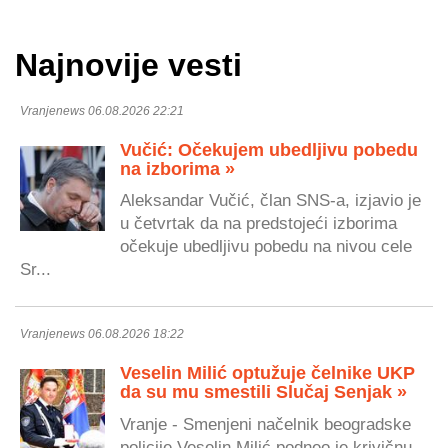
Najnovije vesti
Vranjenews 06.08.2026 22:21
Vučić: Očekujem ubedljivu pobedu
na izborima »
Aleksandar Vučić, član SNS-a, izjavio je
u četvrtak da na predstojeći izborima
očekuje ubedljivu pobedu na nivou cele
Sr...
Vranjenews 06.08.2026 18:22
Veselin Milić optužuje čelnike UKP
da su mu smestili Slučaj Senjak »
Vranje - Smenjeni načelnik beogradske
policije Veselin Milić podneo je krivičnu