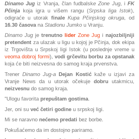
Dinamo Jug
iz Vranja, član fudbalsk
e Zone Jug
, i
FK
Pčinja
koja igra u višem rangu (
Srpska liga Istok
),
odigraće u utorak
finale
Kupa Pčinjskog okruga
, od
16.30 časova
na
Stadionu Jumko
u Vranju.
Dinamo Jug
je
trenutno
lider
Zone Jug
i
najozbiljniji
pretendent
za ulazak u ligu u kojoj je Pčinja, dok ekipa
iz Trgovišta u Srpskoj ligi Istok (u poslednje vreme u
veoma dobroj formi
),
vodi grčevitu borbu za opstanak
koja će biti neizvesna do samog kraja prvenstva.
Trener
Dinamo Jug-a
Dejan Kostić
kaže u izjavi za
Vranje News da u utorak očekuje
dobru
utakmicu,
neizvesnu
do samog kraja.
"Ulogu favorita
prepuštam gostima
.
Jer, oni su
već četiri godine
u srpskoj ligi.
Mi se naravno
nećemo predati
bez borbe.
Pokušaćemo da im dostojno pariramo.