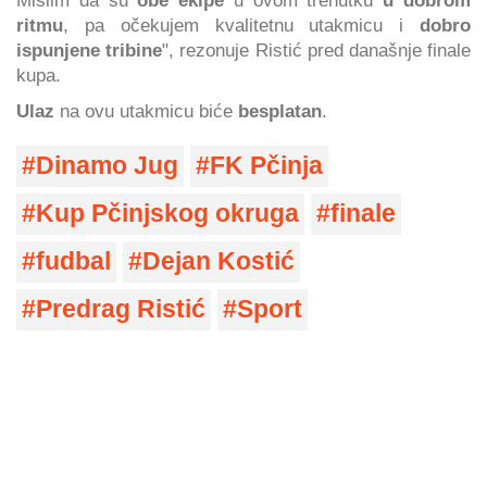
ritmu
, pa očekujem kvalitetnu utakmicu i
dobro
ispunjene tribine
", rezonuje Ristić pred današnje finale
kupa.
Ulaz
na ovu utakmicu biće
besplatan
.
Dinamo Jug
FK Pčinja
Kup Pčinjskog okruga
finale
fudbal
Dejan Kostić
Predrag Ristić
Sport