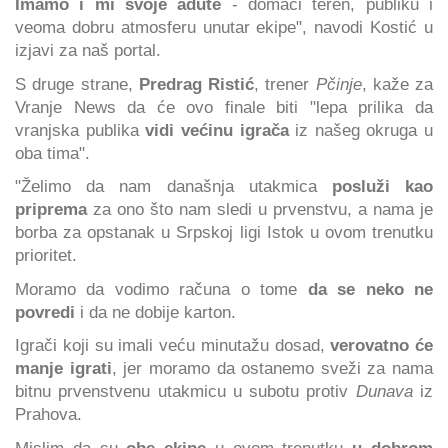
Imamo i mi svoje adute
- domaći teren, publiku i
veoma dobru atmosferu unutar ekipe", navodi Kostić u
izjavi za naš portal.
S druge strane,
Predrag Ristić
, trener
Pčinje
, kaže za
Vranje News da će ovo finale biti "lepa prilika da
vranjska publika
vidi većinu igrača
iz našeg okruga u
oba tima".
"Želimo da nam današnja utakmica
posluži kao
priprema
za ono što nam sledi u prvenstvu, a nama je
borba za opstanak u Srpskoj ligi Istok u ovom trenutku
prioritet.
Moramo da vodimo računa o tome
da se neko ne
povredi
i da ne dobije karton.
Igrači koji su imali veću minutažu dosad,
verovatno će
manje igrati
, jer moramo da ostanemo sveži za nama
bitnu prvenstvenu utakmicu u subotu protiv
Dunava
iz
Prahova.
Mislim da su
obe ekipe
u ovom trenutku
u dobrom