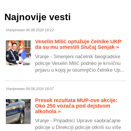
Najnovije vesti
Vranjenews 06.08.2026 18:22
Veselin Milić optužuje čelnike UKP
da su mu smestili Slučaj Senjak »
Vranje - Smenjeni načelnik beogradske
policije Veselin Milić podneo je krivičnu
prijavu u kojoj je osumnjičio čelnike Up...
Vranjenews 06.08.2026 18:07
Presek rezultata MUP-ove akcije:
Oko 250 vozača pod dejstvom
alkohola »
Vranje - Pripadnici Uprave saobraćajne
policije u Direkciji policije otkrili su više