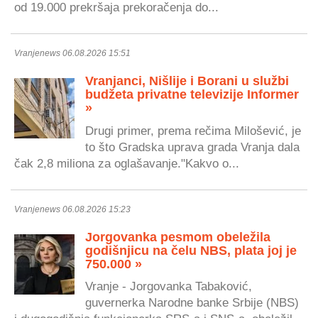
od 19.000 prekršaja prekoračenja do...
Vranjenews 06.08.2026 15:51
Vranjanci, Nišlije i Borani u službi
budžeta privatne televizije Informer
»
Drugi primer, prema rečima Milošević, je
to što Gradska uprava grada Vranja dala
čak 2,8 miliona za oglašavanje."Kakvo o...
Vranjenews 06.08.2026 15:23
Jorgovanka pesmom obeležila
godišnjicu na čelu NBS, plata joj je
750.000 »
Vranje - Jorgovanka Tabaković,
guvernerka Narodne banke Srbije (NBS)