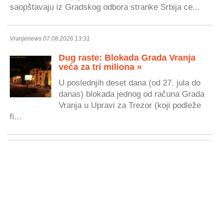
saopštavaju iz Gradskog odbora stranke Srbija ce...
Vranjenews 07.08.2026 13:31
Dug raste: Blokada Grada Vranja
veća za tri miliona »
U poslednjih deset dana (od 27. jula do
danas) blokada jednog od računa Grada
Vranja u Upravi za Trezor (koji podleže
fi...