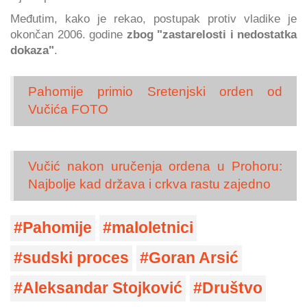
Međutim, kako je rekao, postupak protiv vladike je
okončan 2006. godine
zbog "zastarelosti i nedostatka
dokaza"
.
Pahomije primio Sretenjski orden od
Vučića FOTO
Vučić nakon uručenja ordena u Prohoru:
Najbolje kad država i crkva rastu zajedno
Pahomije
maloletnici
sudski proces
Goran Arsić
Aleksandar Stojković
Društvo