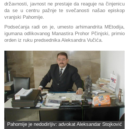
državnosti, javnost ne prestaje da reaguje na činjenicu
da se u centru pažnje te svečanosti našao episkop
vranjski Pahomije.
Podsećanja radi on je, umesto arhimandrita MEtodija,
igumana odlikovanog Manastira Prohor Pčinjski, primio
orden iz ruku predsednika Aleksandra Vučića.
Pahomije je nedodirljiv: advokat Aleksandar Stojković