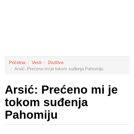
Početna
Vesti
Društvo
Arsić: Prećeno mi je tokom suđenja Pahomiju
Arsić: Prećeno mi je
tokom suđenja
Pahomiju