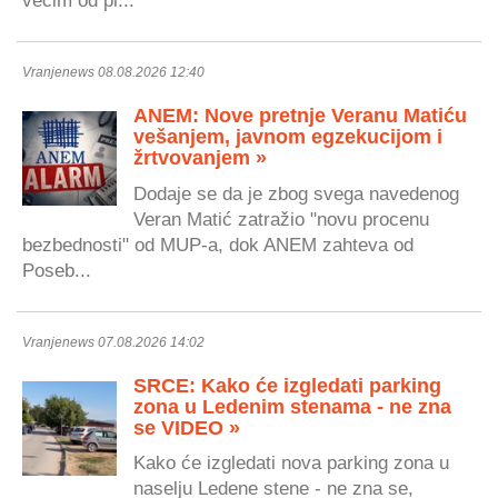
većim od pl...
Vranjenews 08.08.2026 12:40
ANEM: Nove pretnje Veranu Matiću
vešanjem, javnom egzekucijom i
žrtvovanjem »
Dodaje se da je zbog svega navedenog
Veran Matić zatražio "novu procenu
bezbednosti" od MUP-a, dok ANEM zahteva od
Poseb...
Vranjenews 07.08.2026 14:02
SRCE: Kako će izgledati parking
zona u Ledenim stenama - ne zna
se VIDEO »
Kako će izgledati nova parking zona u
naselju Ledene stene - ne zna se,