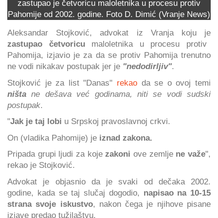
zastupao je četvoricu maloletnika u procesu protiv
Pahomije od 2002. godine. Foto D. Dimić (Vranje News)
Aleksandar Stojković, advokat iz Vranja koju je
zastupao četvoricu
maloletnika u procesu protiv
Pahomija, izjavio je za da se protiv Pahomija trenutno
ne vodi nikakav postupak jer je
"nedodirljiv"
.
Stojković je za list "Danas"
rekao
da se o ovoj temi
ništa
ne dešava već godinama, niti se vodi sudski
postupak
.
"
Jak je taj lobi
u Srpskoj pravoslavnoj crkvi.
On (vladika Pahomije) je
iznad zakona.
Pripada grupi ljudi za koje
zakoni
ove zemlje
ne važe
",
rekao je Stojković.
Advokat je objasnio da je svaki od dečaka 2002.
godine, kada se taj slučaj dogodio,
napisao na 10-15
strana svoje iskustvo
, nakon čega je njihove pisane
izjave predao tužilaštvu.