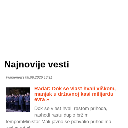
Najnovije vesti
Vranjenews 08.08.2026 13:11
Radar: Dok se vlast hvali viškom,
manjak u državnoj kasi milijardu
evra »
Dok se vlast hvali rastom prihoda,
rashodi rastu duplo bržim
tempomMinistar Mali javno se pohvalio prihodima