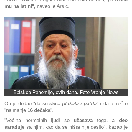
mu na istini
", naveo je Arsić.
Episkop Pahomije, ovih dana. Foto Vranje News
On je dodao "da su
deca plakala i patila
" i da je reč o
"najmanje
16 dečaka
".
"Većina normalnih ljudi se
užasava
toga, a
deo
sarađuje
sa njim, kao da se ništa nije desilo", kazao je