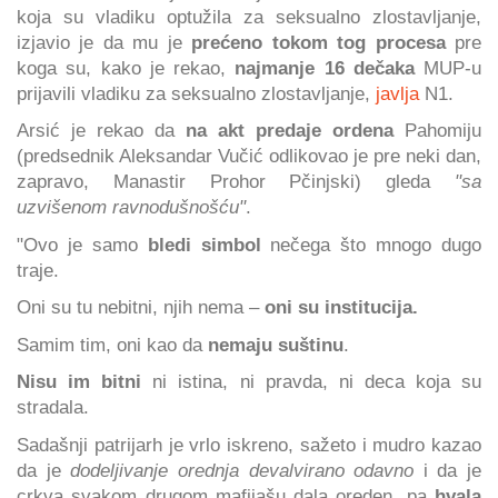
koja su vladiku optužila za seksualno zlostavljanje,
izjavio je da mu je
prećeno tokom tog procesa
pre
koga su, kako je rekao,
najmanje 16 dečaka
MUP-u
prijavili vladiku za seksualno zlostavljanje,
javlja
N1.
Arsić je rekao da
na akt predaje ordena
Pahomiju
(predsednik Aleksandar Vučić odlikovao je pre neki dan,
zapravo, Manastir Prohor Pčinjski) gleda
"sa
uzvišenom ravnodušnošću"
.
"Ovo je samo
bledi simbol
nečega što mnogo dugo
traje.
Oni su tu nebitni, njih nema –
oni su institucija.
Samim tim, oni kao da
nemaju suštinu
.
Nisu im bitni
ni istina, ni pravda, ni deca koja su
stradala.
Sadašnji patrijarh je vrlo iskreno, sažeto i mudro kazao
da je
dodeljivanje orednja devalvirano odavno
i da je
crkva svakom drugom mafijašu dala oreden, pa
hvala