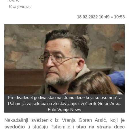
Izvor:
Vranjenews
18.02.2022 10:49 » 10:53
Pre dvadeset godina stao na stranu dece koja su osumnjičila
Pahomija za seksualno zlostavljanje: sveštenik Goran Arsić.
Foto Vranje News
Nekadašnji sveštenik iz Vranja Goran Arsić, koji je
svedočio
u slučaju Pahomije i
stao na stranu dece