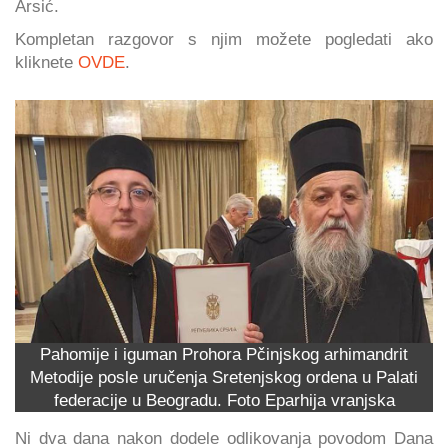
Arsić.
Kompletan razgovor s njim možete pogledati ako
kliknete
OVDE
.
Pahomije i iguman Prohora Pčinjskog arhimandrit
Metodije posle uručenja Sretenjskog ordena u Palati
federacije u Beogradu. Foto Eparhija vranjska
Ni dva dana nakon dodele odlikovanja povodom Dana