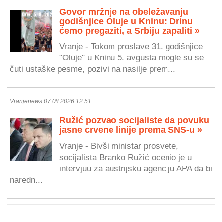
Govor mržnje na obeležavanju
godišnjice Oluje u Kninu: Drinu
ćemo pregaziti, a Srbiju zapaliti »
Vranje - Tokom proslave 31. godišnjice
"Oluje" u Kninu 5. avgusta mogle su se
čuti ustaške pesme, pozivi na nasilje prem...
Vranjenews 07.08.2026 12:51
Ružić pozvao socijaliste da povuku
jasne crvene linije prema SNS-u »
Vranje - Bivši ministar prosvete,
socijalista Branko Ružić ocenio je u
intervjuu za austrijsku agenciju APA da bi
naredn...