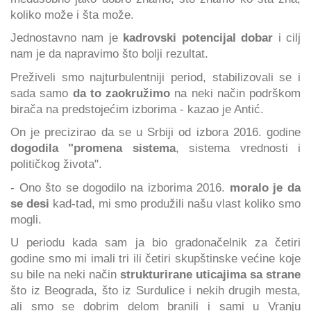
koliko može i šta može.
Jednostavno nam je
kadrovski potencijal dobar
i cilj
nam je da napravimo što bolji rezultat.
Preživeli smo najturbulentniji period, stabilizovali se i
sada samo
da to zaokružimo
na neki način podrškom
birača na predstojećim izborima - kazao je Antić.
On je precizirao da se u Srbiji od izbora 2016. godine
dogodila "promena sistema
, sistema vrednosti i
političkog života".
- Ono što se dogodilo na izborima 2016.
moralo je da
se desi
kad-tad, mi smo produžili našu vlast koliko smo
mogli.
U periodu kada sam ja bio gradonačelnik za četiri
godine smo mi imali tri ili četiri skupštinske većine koje
su bile na neki način
strukturirane uticajima sa strane
što iz Beograda, što iz Surdulice i nekih drugih mesta,
ali smo se dobrim delom branili i sami u Vranju