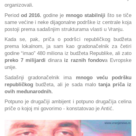
organizovali.
Period
od 2016.
godine je
mnogo stabilniji
što se tiče
same većine i neke dijagonalne podrške iz centrale koja
postoji prema sadašnjim strukturama vlasti u Vranju.
Kada se, pak, priča o podršci republičkog budžeta
prema lokalnom, ja sam kao gradonačelnik za četiri
godine “imao” 480 miliona iz budžeta Republike, ali zato
preko 7 milijardi
dinara
iz raznih fondov
a Evropske
unije.
Sadašnji gradonačelnik ima
mnogo veću podršku
republičkog
budžeta, ali je sada malo
tanja priča iz
ovih međunarodnih.
Potpuno je drugačiji ambijent i potpuno drugačija celina
priče o kojoj mi govorimo - konstatovao je Antić.