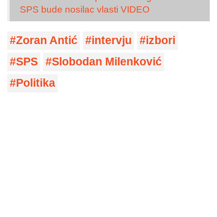
SPS bude nosilac vlasti VIDEO
Zoran Antić
intervju
izbori
SPS
Slobodan Milenković
Politika