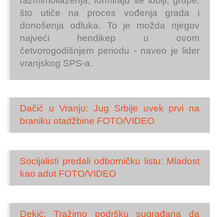
razmimoilaženja, formiraju se lobiji, grupe,
što utiče na proces vođenja grada i
donošenja odluka. To je možda njegov
najveći hendikep u ovom
četvorogodišnjem periodu - naveo je lider
vranjskog SPS-a.
Dačić u Vranju: Jug Srbije uvek prvi na
braniku otadžbine FOTO/VIDEO
Socijalisti predali odborničku listu: Mladost
kao adut FOTO/VIDEO
Dekić: Tražimo podršku sugrađana da