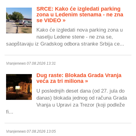
SRCE: Kako će izgledati parking
zona u Ledenim stenama - ne zna
se VIDEO »
Kako će izgledati nova parking zona u
naselju Ledene stene - ne zna se,
saopštavaju iz Gradskog odbora stranke Srbija ce...
Vranjenews 07.08.2026 13:31
Dug raste: Blokada Grada Vranja
veća za tri miliona »
U poslednjih deset dana (od 27. jula do
danas) blokada jednog od računa Grada
Vranja u Upravi za Trezor (koji podleže
fi...
Vranjenews 07.08.2026 13:05