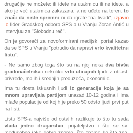
drugačije ne možete; ili idete na utakmicu ili ne idete, a
ako je već utakmica zakazana, a ne uđete na teren,
to
znači da niste spremni
ni da igrate "na livadi",
izjavio
je
lider Gradskog odbora SPS-a u Vranju Zoran Antić u
intervjuu za "Slobodnu reč".
On je govoreći za novoformirani medijski portal kazao
da se SPS u Vranju "potrudio da napravi
vrlo kvalitetnu
listu
".
- Ne samo zbog toga što su na njoj neka
dva bivša
gradonačelnika
i nekoliko
vrlo uticajnih
ljudi iz oblasti
privrede, malih i srednjih preduzeća, ekonomije.
Ima tu dosta iskusnih ljudi
iz generacije koja je sa
mnom upravljala partijo
m unazad 10-12 godina i ima
mlađe populacije od kojih je preko 50 odsto ljudi prvi put
na listi.
Listu SPS-a najviše od ostalih razlikuje to što tu sada
vlada jedno drugarstvo
, prijateljstvo i što se svi
međusobno jako dobro znamo, što znamo ko šta zna,