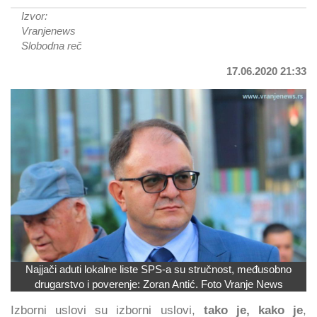
Izvor:
Vranjenews
Slobodna reč
17.06.2020 21:33
Najjači aduti lokalne liste SPS-a su stručnost, međusobno
drugarstvo i poverenje: Zoran Antić. Foto Vranje News
Izborni uslovi su izborni uslovi,
tako je, kako je
,