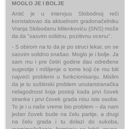
MOGLO JE I BOLJE
Antić je u intervjuu Slobodnoj reči
konstatovao da aktuelnom gradonačelniku
Vranja Slobodanu Milenkoviću (SNS) može
da da "sasvim solidnu, pozitivnu ocenu".
- S obirom na to da je po struci lekar, on se
sasvim solidno snašao. Moglo je i bolje. Ja
sam mu i pre četiri godine dao određene
sugestije i mišljenje o tome koji će mu biti
najveći problemi u funkcionisanju. Mislim
da je tu suštinski problem unutarstranačka
nelagodnost koja postoji kada prvi čovek
stranke i prvi čovek grada nisu iste osobe.
To je i u naše vreme bio problem – da nam
jedan čovek bude na čelu partije, a drugi
na čelu grada i tu dolazi do sukoba,