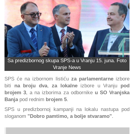
Sa predizbornog skupa SPS-a u Vranju 15. juna. Foto
Vranje News
SPS će na izbornom listiću
za parlamentarne
izbore
biti
na broju dva
,
za lokalne
izbore u Vranju
pod
brojem 3
, a na izborima za odbornike
u SO Vranjska
Banja
pod rednim
brojem 5
.
SPS u predizbornoj kampanji na lokalu nastupa pod
sloganom
"Dobro pamtimo, a bolje stvaramo"
.