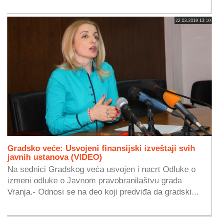
22.03.2019 13:10
Gradsko veće: Usvojeni finansijski izveštaji svih
javnih ustanova (VIDEO)
Na sednici Gradskog veća usvojen i nacrt Odluke o
izmeni odluke o Javnom pravobranilaštvu grada
Vranja.- Odnosi se na deo koji predviđa da gradski...