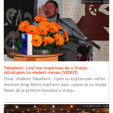
22.03.2019 12:22 » 12:25
Tabašević: Linč me inspirisao da u Vranju
istražujem za sledeći roman (VIDEO)
Pisac Vladimir Tabašević, čijom su književnom večeri
otvoreni drugi Borini književni dani, izjavio je za Vranje
News da je prilikom boravka u Vranju...
22.03.2019 11:30 » 11:50