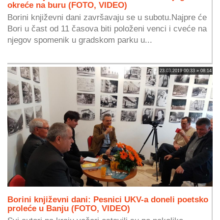
okreće na buru (FOTO, VIDEO)
Borini književni dani završavaju se u subotu.Najpre će
Bori u čast od 11 časova biti položeni venci i cveće na
njegov spomenik u gradskom parku u...
23.03.2019 00:33 » 08:14
Borini književni dani: Pesnici UKV-a doneli poetsko
proleće u Banju (FOTO, VIDEO)