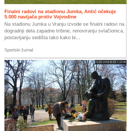
Finalni radovi na stadionu Jumka, Antić očekuje
5.000 navijača protiv Vojvodine
Na stadionu Jumka u Vranju izvode se finalni radovi na
dogradnji dela zapadne tribine, renoviranju svlačionica,
postavljanju sedišta tako kako bi...
Sportski žurnal
23.03.2019 11:52 » 12:00