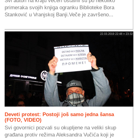
Svi autori na kraju večeri ostavili su po nekoliko
primeraka svojih knjiga ogranku Biblioteke Bora
Stanković u Vranjskoj Banji.Veče je završeno...
22.03.2019 22:48 » 23:32
Deveti protest: Postoji još samo jedna šansa
(FOTO, VIDEO)
Svi govornici pozvali su okupljene na veliki skup
građana protiv režima Aleksandra Vučića koji je