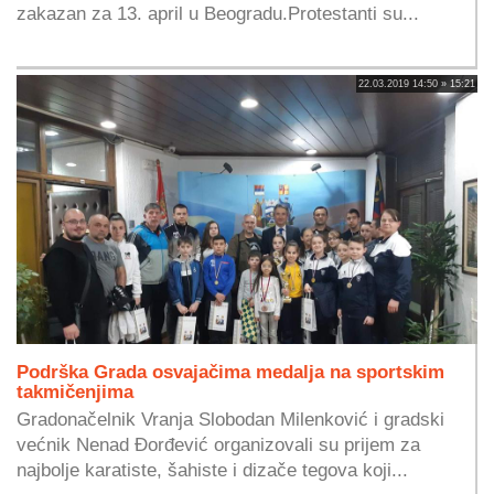
zakazan za 13. april u Beogradu.Protestanti su...
22.03.2019 14:50 » 15:21
Podrška Grada osvajačima medalja na sportskim
takmičenjima
Gradonačelnik Vranja Slobodan Milenković i gradski
većnik Nenad Đorđević organizovali su prijem za
najbolje karatiste, šahiste i dizače tegova koji...