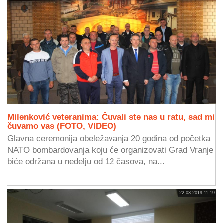
Milenković veteranima: Čuvali ste nas u ratu, sad mi
čuvamo vas (FOTO, VIDEO)
Glavna ceremonija obeležavanja 20 godina od početka
NATO bombardovanja koju će organizovati Grad Vranje
biće održana u nedelju od 12 časova, na...
22.03.2019 11:19