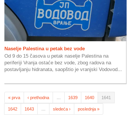
Naselje Palestina u petak bez vode
Od 9 do 15 časova u petak naselje Palestina na
periferiji Vranja ostaće bez vode, zbog radova na
postavljanju hidranata, saopštio je vranjski Vodovod...
« prva
‹ prethodna
…
1639
1640
1641
1642
1643
…
sledeća ›
poslednja »