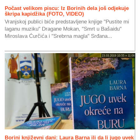
Počast velikom piscu: Iz Borinih dela još odjekuje
škripa kapidžika (FOTO, VIDEO)
Vranjskoj publici biće predstavljene knjige "Pustite mi
laganu muziku" Dragane Mokan, "Smrt u Bašaidu"
Miroslava Ćurčića i "Srebrna magla" Srđana...
23.03.2019 10:55 » 11:08
Borini književni dani: Laura Barna ili da li jugo uvek