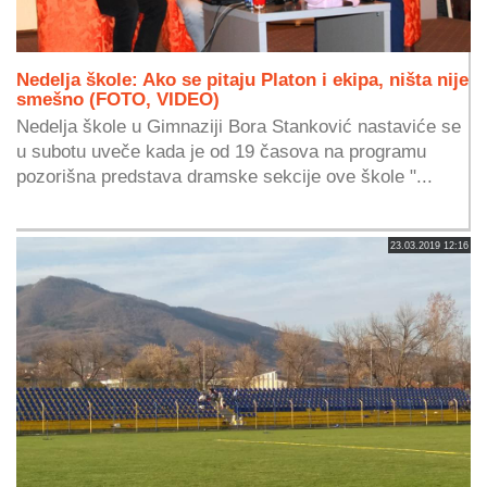
Nedelja škole: Ako se pitaju Platon i ekipa, ništa nije
smešno (FOTO, VIDEO)
Nedelja škole u Gimnaziji Bora Stanković nastaviće se
u subotu uveče kada je od 19 časova na programu
pozorišna predstava dramske sekcije ove škole "...
23.03.2019 12:16